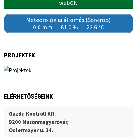
webGN
Meteorológiai állomás (Sencrop)
0,0 mm
61,0 %
22,6 °C
PROJEKTEK
ELÉRHETŐSÉGEINK
Gazda Kontroll Kft.
9200 Mosonmagyaróvár,
Ostermayer u. 24.