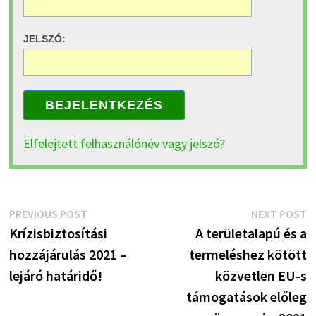
JELSZÓ:
BEJELENTKEZÉS
Elfelejtett felhasználónév vagy jelszó?
Bejegyzés
Previous
N
PREVIOUS POST
NEXT POST
post:
p
Krízisbiztosítási
A területalapú és a
navigáció
hozzájárulás 2021 –
termeléshez kötött
lejáró határidő!
közvetlen EU-s
támogatások előleg