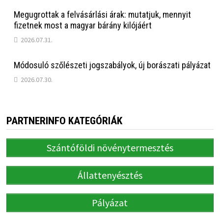
Megugrottak a felvásárlási árak: mutatjuk, mennyit
fizetnek most a magyar bárány kilójáért
2026.07.31.
Módosuló szőlészeti jogszabályok, új borászati pályázat
2026.07.30.
PARTNERINFO KATEGÓRIÁK
Szántóföldi növénytermesztés
Állattenyésztés
Pályázat