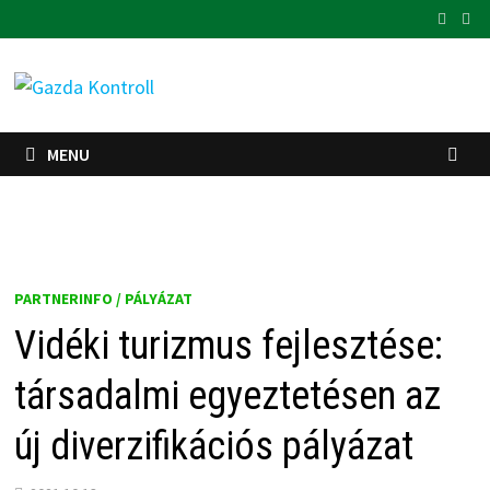
Skip
to
content
MENU
PARTNERINFO / PÁLYÁZAT
Vidéki turizmus fejlesztése:
társadalmi egyeztetésen az
új diverzifikációs pályázat