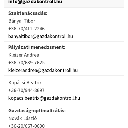
info@gazdakontroll.hu
Szaktanácsadás:
Bányai Tibor
+36-70/411-2246
banyaitibor@gazdakontroll.hu
Pályázati menedzsment:
Kleizer Andrea
+36-70/639-7625
kleizerandrea@gazdakontroll.hu
Kopácsi Beatrix
+36-70/944-8697
kopacsibeatrix@gazdakontroll.hu
Gazdaság-optimalizálás:
Novák László
+36-20/667-0690