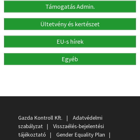
Támogatás Admin.
Ültetvény és kertészet
EU-s hírek
Egyéb
Gazda Kontroll Kft.
|
Adatvédelmi
szabályzat
|
Visszaélés-bejelentési
tájékoztató
|
Gender Equality Plan
|