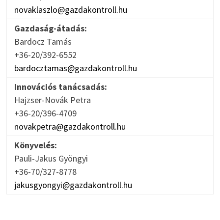
novaklaszlo@gazdakontroll.hu
Gazdaság-átadás:
Bardocz Tamás
+36-20/392-6552
bardocztamas@gazdakontroll.hu
Innovációs tanácsadás:
Hajzser-Novák Petra
+36-20/396-4709
novakpetra@gazdakontroll.hu
Könyvelés:
Pauli-Jakus Gyöngyi
+36-70/327-8778
jakusgyongyi@gazdakontroll.hu