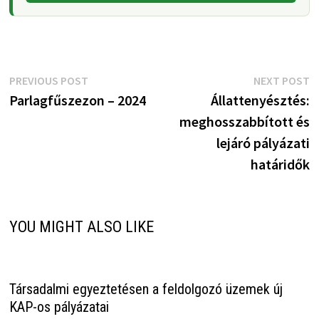
Bejegyzés
Previous
N
PREVIOUS POST
NEXT POST
post:
p
Parlagfűszezon – 2024
Állattenyésztés:
navigáció
meghosszabbított és
lejáró pályázati
határidők
YOU MIGHT ALSO LIKE
Társadalmi egyeztetésen a feldolgozó üzemek új
KAP-os pályázatai