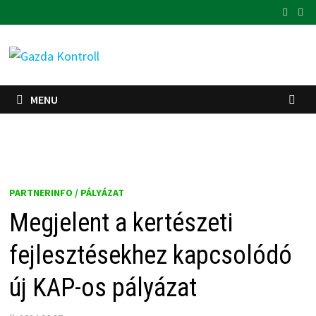
Skip
to
content
MENU
PARTNERINFO / PÁLYÁZAT
Megjelent a kertészeti
fejlesztésekhez kapcsolódó
új KAP-os pályázat