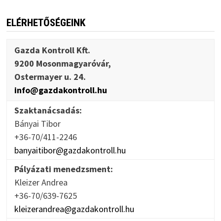
ELÉRHETŐSÉGEINK
Gazda Kontroll Kft.
9200 Mosonmagyaróvár,
Ostermayer u. 24.
info@gazdakontroll.hu
Szaktanácsadás:
Bányai Tibor
+36-70/411-2246
banyaitibor@gazdakontroll.hu
Pályázati menedzsment:
Kleizer Andrea
+36-70/639-7625
kleizerandrea@gazdakontroll.hu