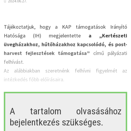
2024.06.27.
Tájékoztatjuk, hogy a KAP támogatások Irányító
Hatósága (IH) megjelentette
a „Kertészeti
üvegházakhoz, hűtőházakhoz kapcsolódó, és post-
harvest fejlesztések támogatása”
című pályázati
felhívást.
Az alábbiakban szeretnénk felhívni figyelmét az
intézkedés főbb előírásaira.
A tartalom olvasásához
bejelentkezés szükséges.