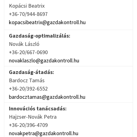
Kopácsi Beatrix
+36-70/944-8697
kopacsibeatrix@gazdakontroll.hu
Gazdaság-optimalizálás:
Novák László
+36-20/667-0690
novaklaszlo@gazdakontroll.hu
Gazdaság-átadás:
Bardocz Tamás
+36-20/392-6552
bardocztamas@gazdakontroll.hu
Innovációs tanácsadás:
Hajzser-Novák Petra
+36-20/396-4709
novakpetra@gazdakontroll.hu