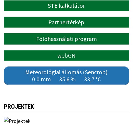
STÉ kalkulátor
Partnertérkép
Földhasználati program
webGN
Meteorológiai állomás (Sencrop)
0,0 mm
35,6 %
33,7 °C
PROJEKTEK