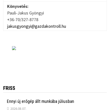
Könyvelés:
Pauli-Jakus Gyöngyi
+36-70/327-8778
jakusgyongyi@gazdakontroll.hu
FRISS
Ennyi új erőgép állt munkába júliusban
2026.08.07.