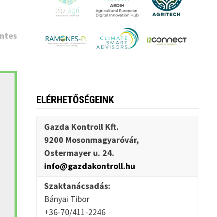
ntes
ELÉRHETŐSÉGEINK
Gazda Kontroll Kft.
9200 Mosonmagyaróvár,
Ostermayer u. 24.
info@gazdakontroll.hu
Szaktanácsadás:
Bányai Tibor
+36-70/411-2246