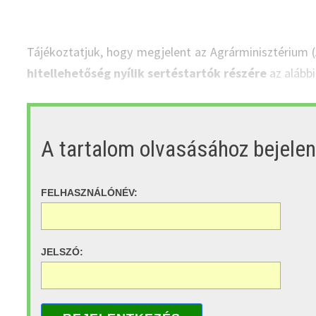
Tájékoztatjuk, hogy megjelent az Agrárminisztérium 
hitellehetőség nyílik sertéstartók részére
az alábbi
A tartalom olvasásához bejele
FELHASZNÁLÓNÉV:
JELSZÓ: