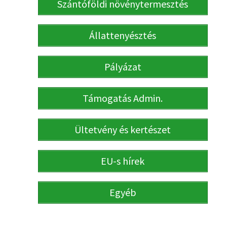
Szántóföldi növénytermesztés
Állattenyésztés
Pályázat
Támogatás Admin.
Ültetvény és kertészet
EU-s hírek
Egyéb