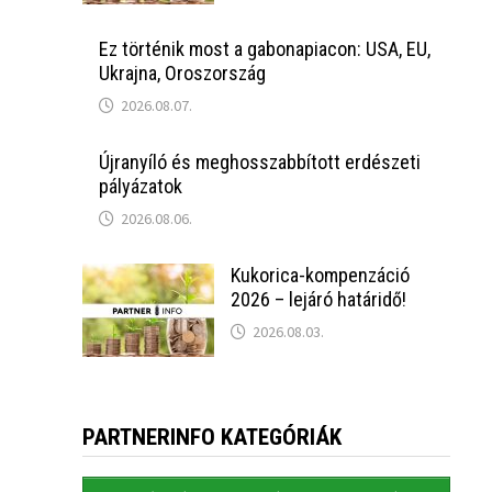
Ez történik most a gabonapiacon: USA, EU,
Ukrajna, Oroszország
2026.08.07.
Újranyíló és meghosszabbított erdészeti
pályázatok
2026.08.06.
Kukorica-kompenzáció
2026 – lejáró határidő!
2026.08.03.
PARTNERINFO KATEGÓRIÁK