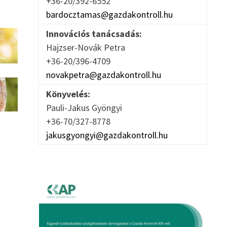
+36-20/392-6552
bardocztamas@gazdakontroll.hu
Innovációs tanácsadás:
Hajzser-Novák Petra
+36-20/396-4709
novakpetra@gazdakontroll.hu
Könyvelés:
Pauli-Jakus Gyöngyi
+36-70/327-8778
jakusgyongyi@gazdakontroll.hu