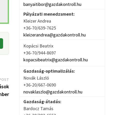
banyaitibor@gazdakontroll.hu
Pályázati menedzsment:
Kleizer Andrea
+36-70/639-7625
kleizerandrea@gazdakontroll.hu
Kopácsi Beatrix
+36-70/944-8697
kopacsibeatrix@gazdakontroll.hu
Gazdaság-optimalizálás:
Novák László
Next
POST
+36-20/667-0690
post:
ások
novaklaszlo@gazdakontroll.hu
mber
Gazdaság-átadás:
Bardocz Tamás