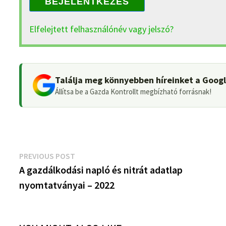
BEJELENTKEZÉS
Elfelejtett felhasználónév vagy jelszó?
Találja meg könnyebben híreinket a Goog
Állítsa be a Gazda Kontrollt megbízható forrásnak!
Bejegyzés
Previous
PREVIOUS POST
post:
A gazdálkodási napló és nitrát adatlap
navigáció
nyomtatványai – 2022