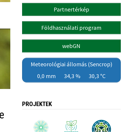
Partnertérkép
Földhasználati program
webGN
Meteorológiai állomás (Sencrop)
0,0 mm
34,3 %
30,3 °C
PROJEKTEK
e