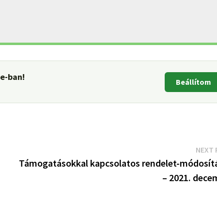
le-ban!
Beállítom
NEXT 
Támogatásokkal kapcsolatos rendelet-módosít
– 2021. dece