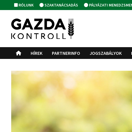
Skip
RÓLUNK
SZAKTANÁCSADÁS
PÁLYÁZATI MENEDZSME
to
content
HÍREK
PARTNERINFO
JOGSZABÁLYOK