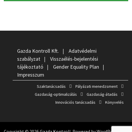
Gazda Kontroll Kft.
|
Adatvédelmi
szabályzat
|
Visszaélés-bejelentési
tájékoztató
|
Gender Equality Plan
|
Impresszum
Szaktanácsadás
Pályázati menedzsment
Gazdaság-optimalizálás
Gazdaság-átadás
Innovációs tanácsadás
Könyvelés
Copyright © 2026
Gazda Kontroll
. Powered by
WordPress
and