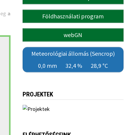
 meg
a
Földhasználati program
webGN
Meteorológiai állomás (Sencrop)
0,0 mm
32,4 %
28,9 °C
PROJEKTEK