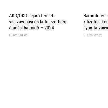
AKG/ÖKO: lejáró terület-
Baromfi- és 
visszavonási és kötelezettség-
kifizetési ké
átadási határidő – 2024
nyomtatvány
2024.01.05.
2024.07.02.