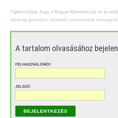
Tájékoztatjuk, hogy a Magyar Államkincstár az év ele
zöldség-gyümölcs termelői szervezetek támogatá
A tartalom olvasásához bejele
FELHASZNÁLÓNÉV:
JELSZÓ:
BEJELENTKEZÉS