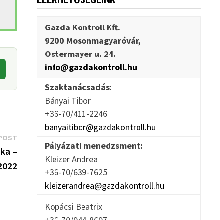
ELÉRHETŐSÉGEINK
Gazda Kontroll Kft.
9200 Mosonmagyaróvár,
Ostermayer u. 24.
info@gazdakontroll.hu
Szaktanácsadás:
Bányai Tibor
+36-70/411-2246
banyaitibor@gazdakontroll.hu
Next
POST
Pályázati menedzsment:
post:
aka –
Kleizer Andrea
2022
+36-70/639-7625
kleizerandrea@gazdakontroll.hu
Kopácsi Beatrix
+36-70/944-8697