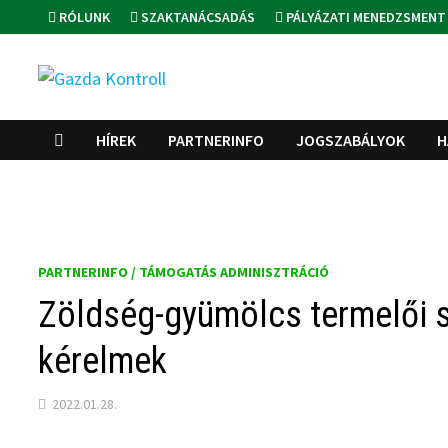
Skip
RÓLUNK
SZAKTANÁCSADÁS
PÁLYÁZATI MENEDZSMENT
to
content
HÍREK
PARTNERINFO
JOGSZABÁLYOK
H
PARTNERINFO / TÁMOGATÁS ADMINISZTRÁCIÓ
Zöldség-gyümölcs termelői s
kérelmek
2022.01.28.