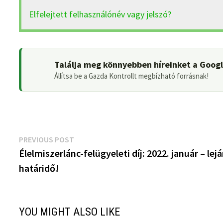
Elfelejtett felhasználónév vagy jelszó?
Találja meg könnyebben híreinket a Goog
Állítsa be a Gazda Kontrollt megbízható forrásnak!
Bejegyzés
Previous
PREVIOUS POST
post:
Élelmiszerlánc-felügyeleti díj: 2022. január – lej
navigáció
határidő!
YOU MIGHT ALSO LIKE