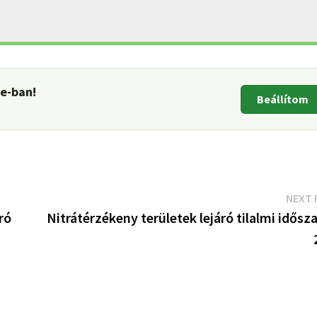
le-ban!
Beállítom
NEXT 
áró
Nitrátérzékeny területek lejáró tilalmi idősz