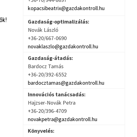
kopacsibeatrix@gazdakontroll.hu
ők!
Gazdaság-optimalizálás:
Novák László
+36-20/667-0690
novaklaszlo@gazdakontroll.hu
Gazdaság-átadás:
Bardocz Tamás
+36-20/392-6552
bardocztamas@gazdakontroll.hu
Innovációs tanácsadás:
Hajzser-Novák Petra
+36-20/396-4709
novakpetra@gazdakontroll.hu
Könyvelés: