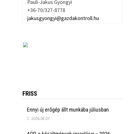
Pauli-Jakus Gyöngyi
+36-70/327-8778
jakusgyongyi@gazdakontroll.hu
FRISS
Ennyi új erőgép állt munkába júliusban
2026.08.07.
AÖP-s készítmények igazolásai – 2026