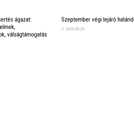
sertés ágazat:
Szeptember végi lejáró határid
relmek,
2025.09.24.
ok, válságtámogatás