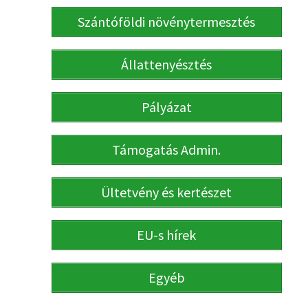
Szántóföldi növénytermesztés
Állattenyésztés
Pályázat
Támogatás Admin.
Ültetvény és kertészet
EU-s hírek
Egyéb