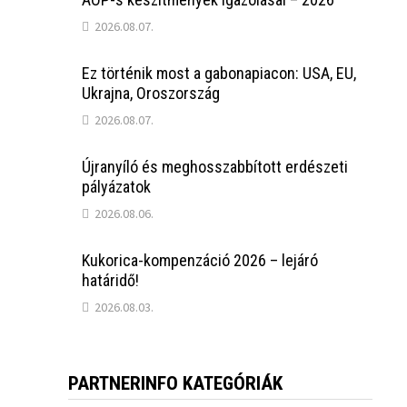
2026.08.07.
Ez történik most a gabonapiacon: USA, EU,
Ukrajna, Oroszország
2026.08.07.
Újranyíló és meghosszabbított erdészeti
pályázatok
2026.08.06.
Kukorica-kompenzáció 2026 – lejáró
határidő!
2026.08.03.
PARTNERINFO KATEGÓRIÁK