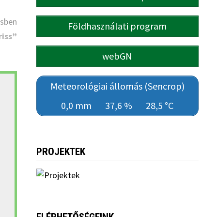
ésben
Földhasználati program
riss”
webGN
Meteorológiai állomás (Sencrop)
0,0 mm
37,6 %
28,5 °C
PROJEKTEK