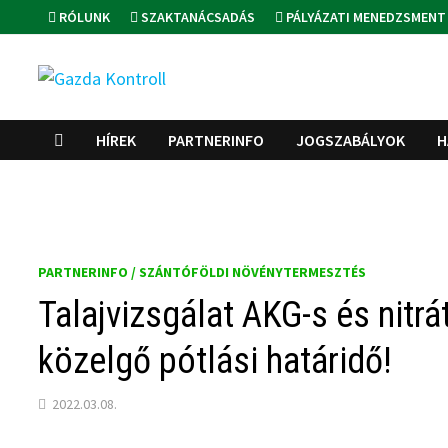
Skip
RÓLUNK
SZAKTANÁCSADÁS
PÁLYÁZATI MENEDZSMENT
to
content
HÍREK
PARTNERINFO
JOGSZABÁLYOK
H
PARTNERINFO / SZÁNTÓFÖLDI NÖVÉNYTERMESZTÉS
Talajvizsgálat AKG-s és nitr
közelgő pótlási határidő!
2022.03.08.