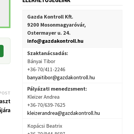
ELÉRHETŐSÉGEINK
Gazda Kontroll Kft.
9200 Mosonmagyaróvár,
Ostermayer u. 24.
info@gazdakontroll.hu
Szaktanácsadás:
Bányai Tibor
+36-70/411-2246
banyaitibor@gazdakontroll.hu
Pályázati menedzsment:
Next
POST
Kleizer Andrea
post:
laszt
+36-70/639-7625
ájára
kleizerandrea@gazdakontroll.hu
Kopácsi Beatrix
+36-70/944-8697