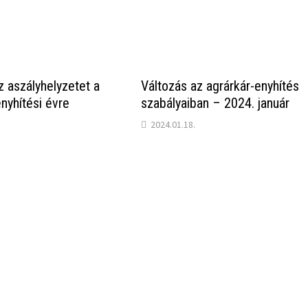
z aszályhelyzetet a
Változás az agrárkár-enyhítés
nyhítési évre
szabályaiban – 2024. január
2024.01.18.