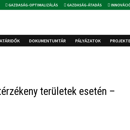
GAZDASÁG-OPTIMALIZÁLÁS
GAZDASÁG-ÁTADÁS
INNOVÁCI
ATÁRIDŐK
DOKUMENTUMTÁR
PÁLYÁZATOK
PROJEKT
átérzékeny területek esetén –