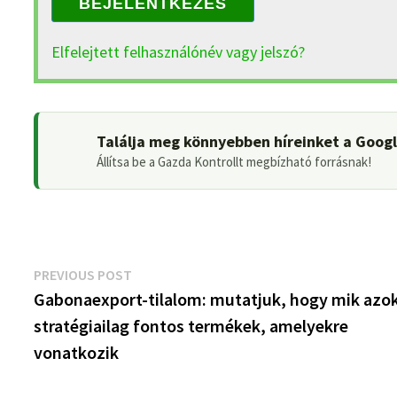
BEJELENTKEZÉS
Elfelejtett felhasználónév vagy jelszó?
Találja meg könnyebben híreinket a Goog
Állítsa be a Gazda Kontrollt megbízható forrásnak!
Bejegyzés
Previous
PREVIOUS POST
post:
Gabonaexport-tilalom: mutatjuk, hogy mik azok
navigáció
stratégiailag fontos termékek, amelyekre
vonatkozik