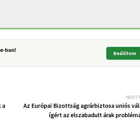
le-ban!
Beállítom
NEXT 
 a
Az Európai Bizottság agrárbiztosa uniós vá
ígért az elszabadult árak problém