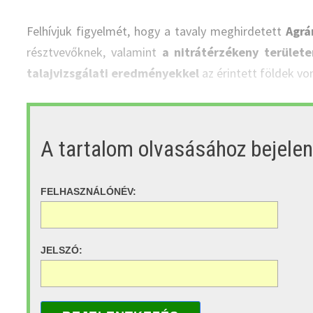
Felhívjuk figyelmét, hogy a tavaly meghirdetett
Agrá
résztvevőknek, valamint
a nitrátérzékeny területe
talajvizsgálati eredményekkel
az érintett földek vo
A tartalom olvasásához bejele
FELHASZNÁLÓNÉV:
JELSZÓ: