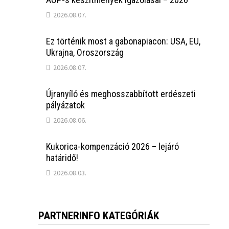
2026.08.07.
Ez történik most a gabonapiacon: USA, EU,
Ukrajna, Oroszország
2026.08.07.
Újranyíló és meghosszabbított erdészeti
pályázatok
2026.08.06.
Kukorica-kompenzáció 2026 – lejáró
határidő!
2026.08.03.
PARTNERINFO KATEGÓRIÁK