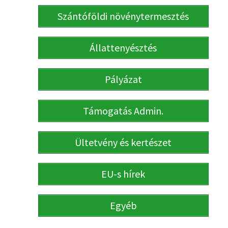
Szántóföldi növénytermesztés
Állattenyésztés
Pályázat
Támogatás Admin.
Ültetvény és kertészet
EU-s hírek
Egyéb