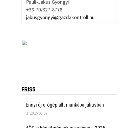
Pauli-Jakus Gyöngyi
+36-70/327-8778
jakusgyongyi@gazdakontroll.hu
FRISS
Ennyi új erőgép állt munkába júliusban
2026.08.07.
AÖP-s készítmények igazolásai – 2026