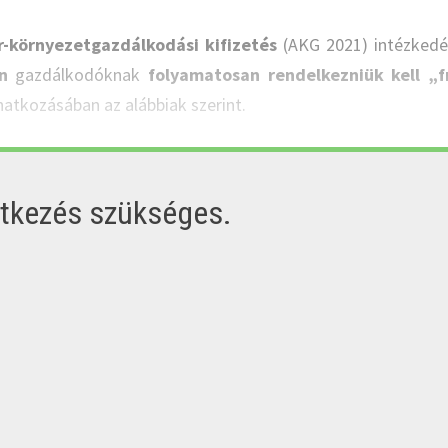
r-környezetgazdálkodási kifizetés
(AKG 2021) intézked
n
gazdálkodóknak
folyamatosan rendelkezniük kell „f
natkozásában az alábbiak szerint.
ntkezés szükséges.