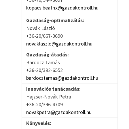
kopacsibeatrix@gazdakontroll.hu
Gazdaság-optimalizálás:
Novák László
+36-20/667-0690
novaklaszlo@gazdakontroll.hu
Gazdaság-átadás:
Bardocz Tamás
+36-20/392-6552
bardocztamas@gazdakontroll.hu
Innovációs tanácsadás:
Hajzser-Novák Petra
+36-20/396-4709
novakpetra@gazdakontroll.hu
Könyvelés: