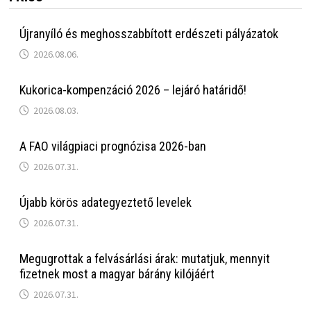
Újranyíló és meghosszabbított erdészeti pályázatok
2026.08.06.
Kukorica-kompenzáció 2026 – lejáró határidő!
2026.08.03.
A FAO világpiaci prognózisa 2026-ban
2026.07.31.
Újabb körös adategyeztető levelek
2026.07.31.
Megugrottak a felvásárlási árak: mutatjuk, mennyit
fizetnek most a magyar bárány kilójáért
2026.07.31.