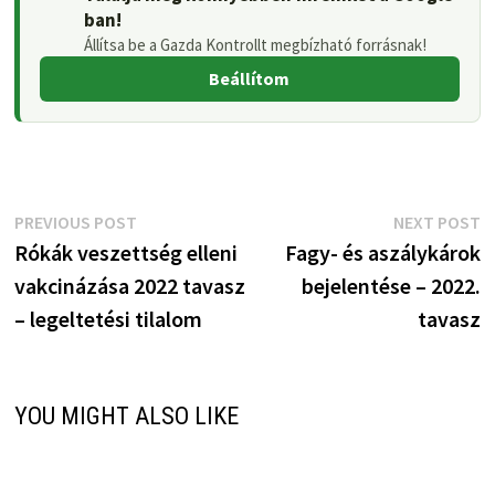
ban!
Állítsa be a Gazda Kontrollt megbízható forrásnak!
Beállítom
Bejegyzés
Previous
N
PREVIOUS POST
NEXT POST
post:
p
Rókák veszettség elleni
Fagy- és aszálykárok
navigáció
vakcinázása 2022 tavasz
bejelentése – 2022.
– legeltetési tilalom
tavasz
YOU MIGHT ALSO LIKE