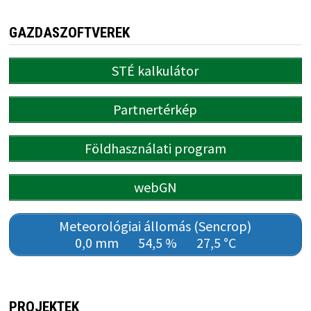
GAZDASZOFTVEREK
STÉ kalkulátor
Partnertérkép
Földhasználati program
webGN
Meteorológiai állomás (Sencrop)
0,0 mm
54,5 %
27,5 °C
PROJEKTEK