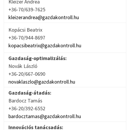
Kleizer Andrea
+36-70/639-7625
kleizerandrea@gazdakontroll.hu
Kopácsi Beatrix
+36-70/944-8697
kopacsibeatrix@gazdakontroll.hu
Gazdaság-optimalizálás:
Novák László
+36-20/667-0690
novaklaszlo@gazdakontroll.hu
Gazdaság-átadás:
Bardocz Tamás
+36-20/392-6552
bardocztamas@gazdakontroll.hu
Innovációs tanácsadás: