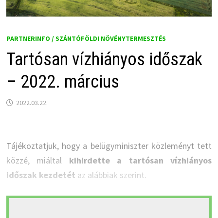
PARTNERINFO / SZÁNTÓFÖLDI NÖVÉNYTERMESZTÉS
Tartósan vízhiányos időszak
– 2022. március
2022.03.22.
Tájékoztatjuk, hogy a belügyminiszter közleményt tett
közzé, miáltal
kihirdette a tartósan vízhiányos
időszak kezdetét
az alábbiak szerint.