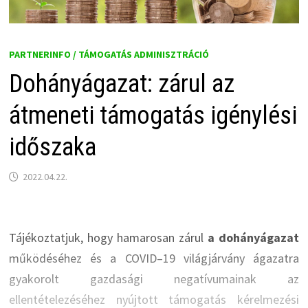
PARTNERINFO / TÁMOGATÁS ADMINISZTRÁCIÓ
Dohányágazat: zárul az
átmeneti támogatás igénylési
időszaka
2022.04.22.
Tájékoztatjuk, hogy hamarosan zárul
a dohányágazat
működéséhez és a COVID–19 világjárvány ágazatra
gyakorolt gazdasági negatívumainak az
ellentételezéséhez nyújtott támogatás kérelmezési