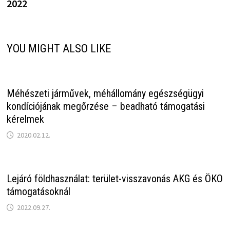
2022
YOU MIGHT ALSO LIKE
Méhészeti járművek, méhállomány egészségügyi
kondíciójának megőrzése – beadható támogatási
kérelmek
2020.02.12.
Lejáró földhasználat: terület-visszavonás AKG és ÖKO
támogatásoknál
2022.09.27.