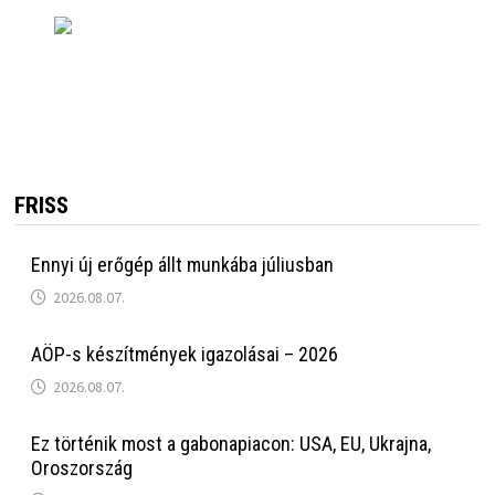
FRISS
Ennyi új erőgép állt munkába júliusban
2026.08.07.
AÖP-s készítmények igazolásai – 2026
2026.08.07.
Ez történik most a gabonapiacon: USA, EU, Ukrajna,
Oroszország