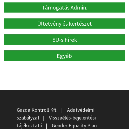
Támogatás Admin.
Ültetvény és kertészet
EU-s hírek
Egyéb
Gazda Kontroll Kft.
|
Adatvédelmi
szabályzat
|
Visszaélés-bejelentési
tájékoztató
|
Gender Equality Plan
|