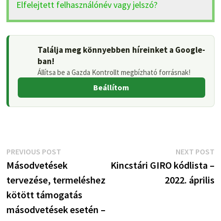
Elfelejtett felhasználónév vagy jelszó?
Találja meg könnyebben híreinket a Google-
ban!
Állítsa be a Gazda Kontrollt megbízható forrásnak!
Beállítom
Bejegyzés
Previous
N
PREVIOUS POST
NEXT POST
post:
p
Másodvetések
Kincstári GIRO kódlista –
navigáció
tervezése, termeléshez
2022. április
kötött támogatás
másodvetések esetén –