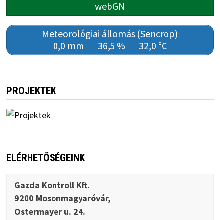
webGN
Meteorológiai állomás (Sencrop)
0,0 mm
36,5 %
32,0 °C
PROJEKTEK
ELÉRHETŐSÉGEINK
Gazda Kontroll Kft.
9200 Mosonmagyaróvár,
Ostermayer u. 24.