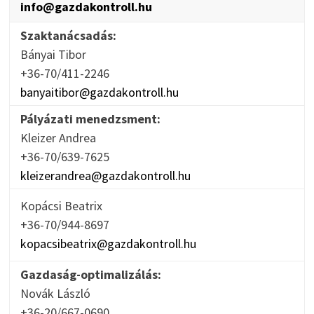
info@gazdakontroll.hu
Szaktanácsadás:
Bányai Tibor
+36-70/411-2246
banyaitibor@gazdakontroll.hu
Pályázati menedzsment:
Kleizer Andrea
+36-70/639-7625
kleizerandrea@gazdakontroll.hu
Kopácsi Beatrix
+36-70/944-8697
kopacsibeatrix@gazdakontroll.hu
Gazdaság-optimalizálás:
Novák László
+36-20/667-0690