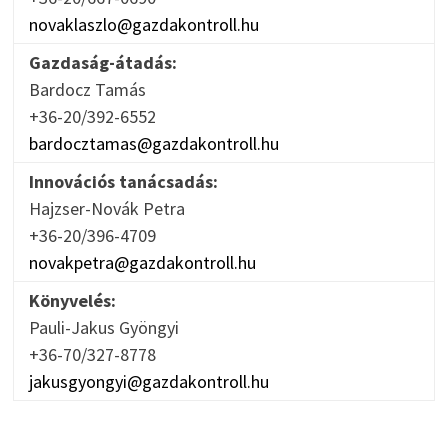
novaklaszlo@gazdakontroll.hu
Gazdaság-átadás:
Bardocz Tamás
+36-20/392-6552
bardocztamas@gazdakontroll.hu
Innovációs tanácsadás:
Hajzser-Novák Petra
+36-20/396-4709
novakpetra@gazdakontroll.hu
Könyvelés:
Pauli-Jakus Gyöngyi
+36-70/327-8778
jakusgyongyi@gazdakontroll.hu