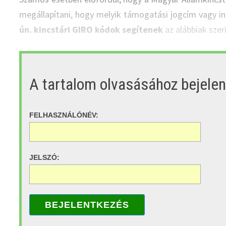
megállapítani, hogy melyik támogatási jogcím vagy i
ún. kincstári GIRO kódok segítenek
az alábbiak szeri
A tartalom olvasásához bejele
FELHASZNÁLÓNÉV:
JELSZÓ:
BEJELENTKEZÉS