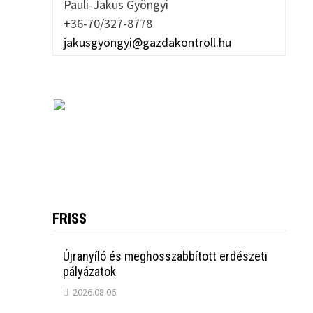
Pauli-Jakus Gyöngyi
+36-70/327-8778
jakusgyongyi@gazdakontroll.hu
FRISS
Újranyíló és meghosszabbított erdészeti
pályázatok
2026.08.06.