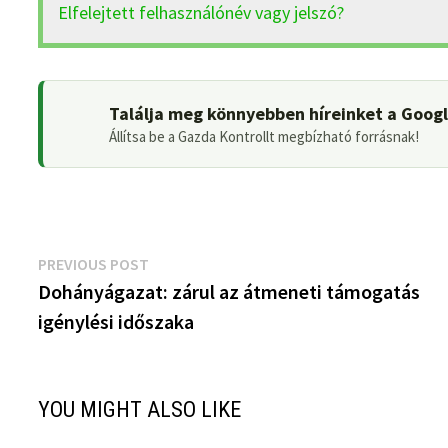
Elfelejtett felhasználónév vagy jelszó?
Találja meg könnyebben híreinket a Goog
Állítsa be a Gazda Kontrollt megbízható forrásnak!
Bejegyzés
Previous
PREVIOUS POST
post:
Dohányágazat: zárul az átmeneti támogatás
navigáció
igénylési időszaka
YOU MIGHT ALSO LIKE