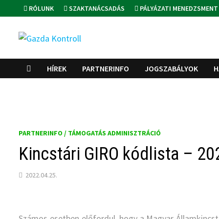
Skip
RÓLUNK
SZAKTANÁCSADÁS
PÁLYÁZATI MENEDZSMENT
to
content
HÍREK
PARTNERINFO
JOGSZABÁLYOK
H
PARTNERINFO / TÁMOGATÁS ADMINISZTRÁCIÓ
Kincstári GIRO kódlista – 202
2022.04.25.
Számos esetben előfordul, hogy a Magyar Államkincst