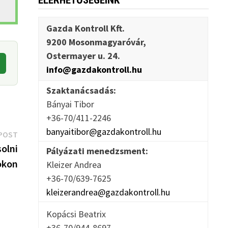
ELÉRHETŐSÉGEINK
Gazda Kontroll Kft.
9200 Mosonmagyaróvár,
Ostermayer u. 24.
info@gazdakontroll.hu
Szaktanácsadás:
Bányai Tibor
+36-70/411-2246
banyaitibor@gazdakontroll.hu
Next
POST
post:
olni
Pályázati menedzsment:
okon
Kleizer Andrea
+36-70/639-7625
kleizerandrea@gazdakontroll.hu
Kopácsi Beatrix
+36-70/944-8697