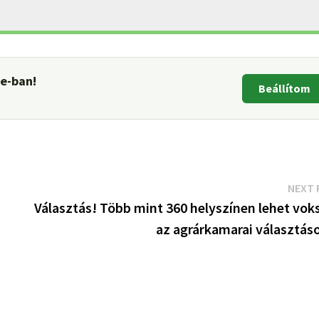
le-ban!
Beállítom
NEXT 
Választás! Több mint 360 helyszínen lehet voks
az agrárkamarai választás