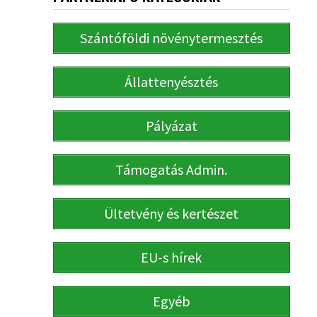
Szántóföldi növénytermesztés
Állattenyésztés
Pályázat
Támogatás Admin.
Ültetvény és kertészet
EU-s hírek
Egyéb