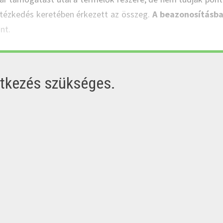
ntézkedés keretében érkezett az összeg.
A beazonosításba
nt.
ntkezés szükséges.