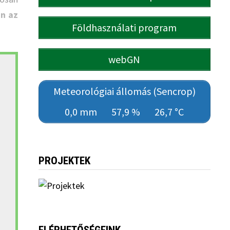
n az
Földhasználati program
webGN
Meteorológiai állomás (Sencrop)
0,0 mm
57,9 %
26,7 °C
PROJEKTEK