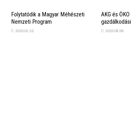
Folytatódik a Magyar Méhészeti
AKG és ÖKO 
Nemzeti Program
gazdálkodási
2020.01.10.
2020.08.06.