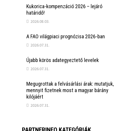
Kukorica-kompenzáció 2026 – lejáró
határidő!
2026.08.03.
A FAO világpiaci prognózisa 2026-ban
2026.07.31.
Újabb körös adategyeztető levelek
2026.07.31.
Megugrottak a felvásárlási árak: mutatjuk,
mennyit fizetnek most a magyar bárány
kilójáért
2026.07.31.
PARTNERINFO KATEGÓRIÁK