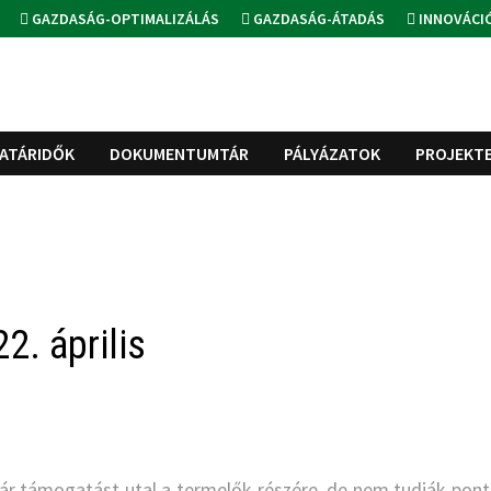
GAZDASÁG-OPTIMALIZÁLÁS
GAZDASÁG-ÁTADÁS
INNOVÁCI
ATÁRIDŐK
DOKUMENTUMTÁR
PÁLYÁZATOK
PROJEKT
2. április
ár támogatást utal a termelők részére, de nem tudják pon