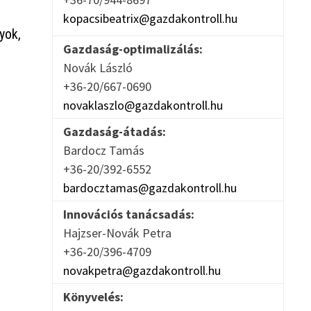
kopacsibeatrix@gazdakontroll.hu
yok,
Gazdaság-optimalizálás:
Novák László
+36-20/667-0690
novaklaszlo@gazdakontroll.hu
Gazdaság-átadás:
Bardocz Tamás
+36-20/392-6552
bardocztamas@gazdakontroll.hu
Innovációs tanácsadás:
Hajzser-Novák Petra
+36-20/396-4709
novakpetra@gazdakontroll.hu
Könyvelés: