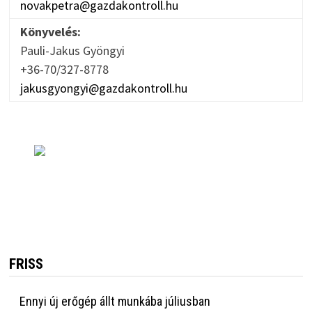
novakpetra@gazdakontroll.hu
Könyvelés:
Pauli-Jakus Gyöngyi
+36-70/327-8778
jakusgyongyi@gazdakontroll.hu
FRISS
Ennyi új erőgép állt munkába júliusban