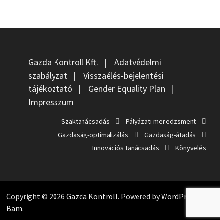
Gazda Kontroll Kft.
|
Adatvédelmi
szabályzat
|
Visszaélés-bejelentési
tájékoztató
|
Gender Equality Plan
|
Impresszum
Szaktanácsadás
Pályázati menedzsment
Gazdaság-optimalizálás
Gazdaság-átadás
Innovációs tanácsadás
Könyvelés
Copyright © 2026
Gazda Kontroll
. Powered by
WordPress
and
Bam
.