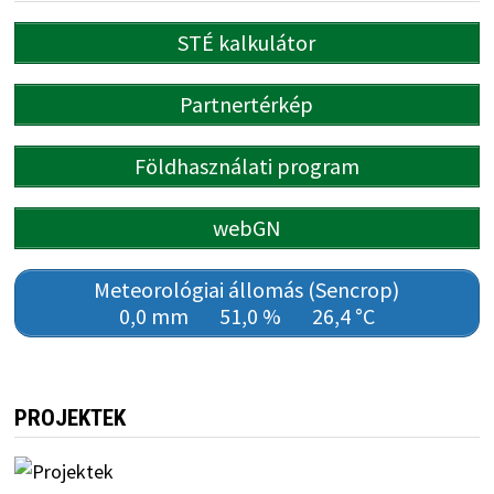
STÉ kalkulátor
Partnertérkép
Földhasználati program
webGN
Meteorológiai állomás (Sencrop)
0,0 mm
51,0 %
26,4 °C
PROJEKTEK