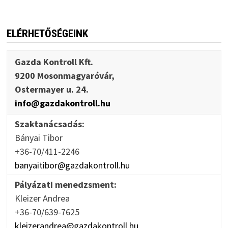
ELÉRHETŐSÉGEINK
Gazda Kontroll Kft.
9200 Mosonmagyaróvár,
Ostermayer u. 24.
info@gazdakontroll.hu
Szaktanácsadás:
Bányai Tibor
+36-70/411-2246
banyaitibor@gazdakontroll.hu
Pályázati menedzsment:
Kleizer Andrea
+36-70/639-7625
kleizerandrea@gazdakontroll.hu