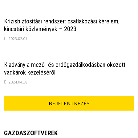
Krízisbiztosítási rendszer: csatlakozási kérelem,
kincstári közlemények – 2023
2023.02.01.
Kiadvány a mező- és erdőgazdálkodásban okozott
vadkárok kezeléséről
2024.04.18.
BEJELENTKEZÉS
GAZDASZOFTVEREK