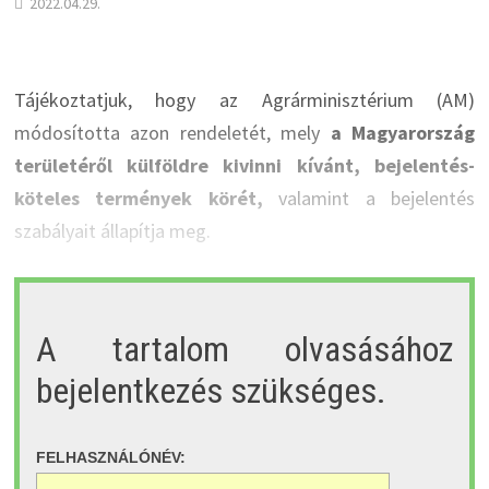
2022.04.29.
Tájékoztatjuk, hogy az Agrárminisztérium (AM)
módosította azon rendeletét, mely
a Magyarország
területéről külföldre kivinni kívánt, bejelentés-
köteles termények körét,
valamint a bejelentés
szabályait állapítja meg.
A tartalom olvasásához
bejelentkezés szükséges.
FELHASZNÁLÓNÉV: