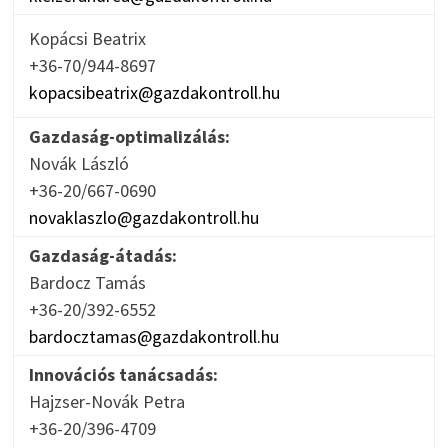
Kopácsi Beatrix
+36-70/944-8697
kopacsibeatrix@gazdakontroll.hu
Gazdaság-optimalizálás:
Novák László
+36-20/667-0690
novaklaszlo@gazdakontroll.hu
Gazdaság-átadás:
Bardocz Tamás
+36-20/392-6552
bardocztamas@gazdakontroll.hu
Innovációs tanácsadás:
Hajzser-Novák Petra
+36-20/396-4709