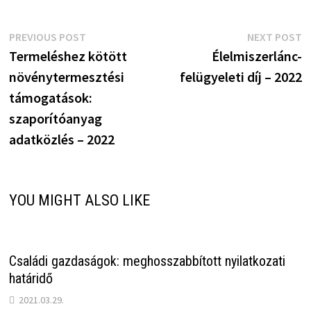
Bejegyzés
Previous
N
PREVIOUS POST
NEXT POST
post:
p
Termeléshez kötött
Élelmiszerlánc-
navigáció
növénytermesztési
felügyeleti díj – 2022
támogatások:
szaporítóanyag
adatközlés – 2022
YOU MIGHT ALSO LIKE
Családi gazdaságok: meghosszabbított nyilatkozati
határidő
2021.03.29.