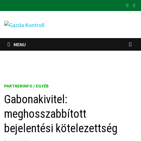
Skip
to
content
MENU
PARTNERINFO / EGYÉB
Gabonakivitel:
meghosszabbított
bejelentési kötelezettség