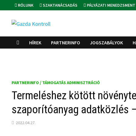
Skip
RÓLUNK
SZAKTANÁCSADÁS
PÁLYÁZATI MENEDZSMENT
to
content
HÍREK
PARTNERINFO
JOGSZABÁLYOK
H
PARTNERINFO / TÁMOGATÁS ADMINISZTRÁCIÓ
Termeléshez kötött növényt
szaporítóanyag adatközlés 
2022.04.27.