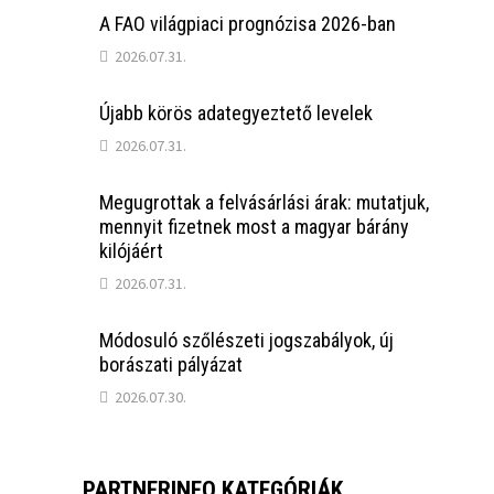
A FAO világpiaci prognózisa 2026-ban
2026.07.31.
Újabb körös adategyeztető levelek
2026.07.31.
Megugrottak a felvásárlási árak: mutatjuk,
mennyit fizetnek most a magyar bárány
kilójáért
2026.07.31.
Módosuló szőlészeti jogszabályok, új
borászati pályázat
2026.07.30.
PARTNERINFO KATEGÓRIÁK