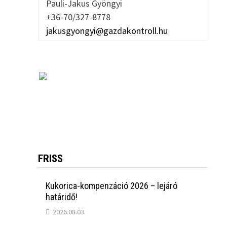
Pauli-Jakus Gyöngyi
+36-70/327-8778
jakusgyongyi@gazdakontroll.hu
FRISS
Kukorica-kompenzáció 2026 – lejáró
határidő!
2026.08.03.