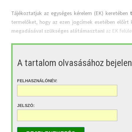
Tájékoztatjuk az egységes kérelem (EK) keretében
termelőket, hogy az ezen jogcímek esetében előírt 
megadásával szükséges alátámasztani
az EK felüle
A tartalom olvasásához bejele
FELHASZNÁLÓNÉV:
JELSZÓ: