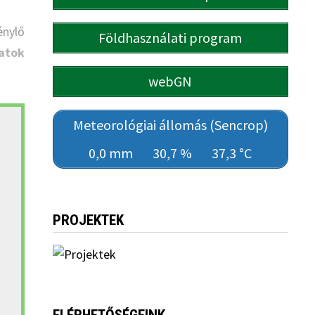
nylő
Földhasználati program
atok
webGN
Meteorológiai állomás (Sencrop)
0,0 mm
30,7 %
37,3 °C
PROJEKTEK