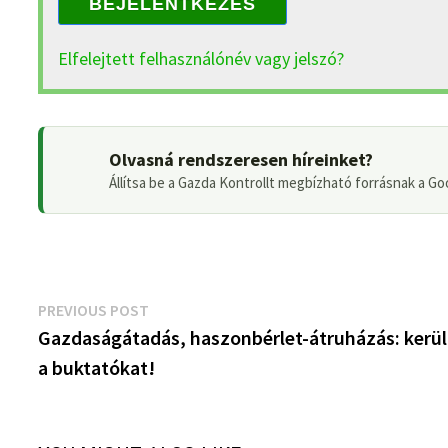
BEJELENTKEZÉS
Elfelejtett felhasználónév vagy jelszó?
Olvasná rendszeresen híreinket?
Állítsa be a Gazda Kontrollt megbízható forrásnak a Go
Bejegyzés
Previous
PREVIOUS POST
post:
Gazdaságátadás, haszonbérlet-átruházás: kerül
navigáció
a buktatókat!