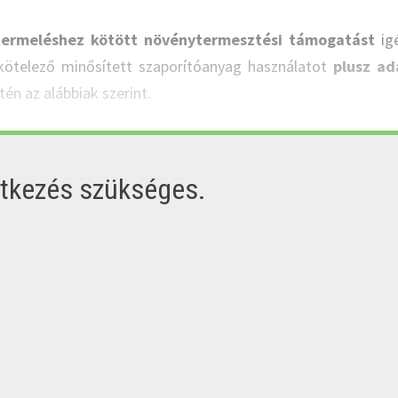
termeléshez kötött növénytermesztési támogatást
igé
kötelező minősített szaporítóanyag használatot
plusz ad
tén az alábbiak szerint.
ntkezés szükséges.