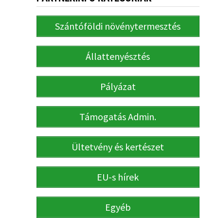
Szántóföldi növénytermesztés
Állattenyésztés
Pályázat
Támogatás Admin.
Ültetvény és kertészet
EU-s hírek
Egyéb