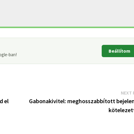
Beállítom
ogle-ban!
NEXT 
d el
Gabonakivitel: meghosszabbított bejelen
kötelezet