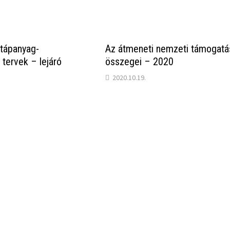
tápanyag-
Az átmeneti nemzeti támogat
 tervek – lejáró
összegei – 2020
2020.10.19.