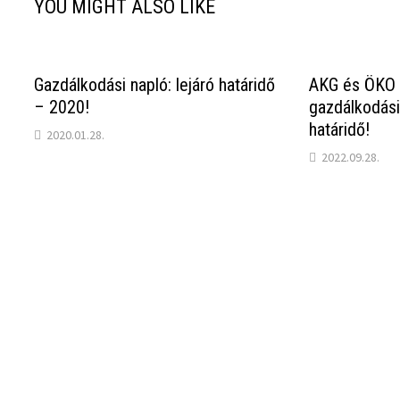
YOU MIGHT ALSO LIKE
Gazdálkodási napló: lejáró határidő
AKG és ÖKO 
– 2020!
gazdálkodási
határidő!
2020.01.28.
2022.09.28.