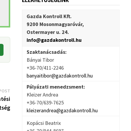
ELÉRHETŐSÉGEINK
Gazda Kontroll Kft.
9200 Mosonmagyaróvár,
Ostermayer u. 24.
info@gazdakontroll.hu
Szaktanácsadás:
Bányai Tibor
+36-70/411-2246
banyaitibor@gazdakontroll.hu
Pályázati menedzsment:
Next
POST
Kleizer Andrea
post:
tési
+36-70/639-7625
tség
kleizerandrea@gazdakontroll.hu
Kopácsi Beatrix
+36-70/944-8697