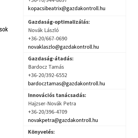
kopacsibeatrix@gazdakontroll.hu
Gazdaság-optimalizálás:
ások
Novák László
+36-20/667-0690
novaklaszlo@gazdakontroll.hu
Gazdaság-átadás:
Bardocz Tamás
+36-20/392-6552
bardocztamas@gazdakontroll.hu
Innovációs tanácsadás:
Hajzser-Novák Petra
+36-20/396-4709
novakpetra@gazdakontroll.hu
Könyvelés: