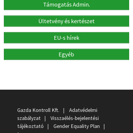
Támogatás Admin.
Ültetvény és kertészet
EU-s hírek
Egyéb
Gazda Kontroll Kft.
|
Adatvédelmi
szabályzat
|
Visszaélés-bejelentési
tájékoztató
|
Gender Equality Plan
|