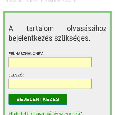
intézkedések kérelmezési időszakairól.
A tartalom olvasásához
bejelentkezés szükséges.
FELHASZNÁLÓNÉV:
JELSZÓ:
BEJELENTKEZÉS
Elfelejtett felhasználónév vagy jelszó?