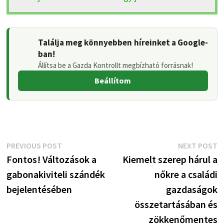
Találja meg könnyebben híreinket a Google-
ban!
Állítsa be a Gazda Kontrollt megbízható forrásnak!
Beállítom
Bejegyzés
Previous
N
PREVIOUS POST
NEXT POST
post:
p
Fontos! Változások a
Kiemelt szerep hárul a
navigáció
gabonakiviteli szándék
nőkre a családi
bejelentésében
gazdaságok
összetartásában és
zökkenőmentes