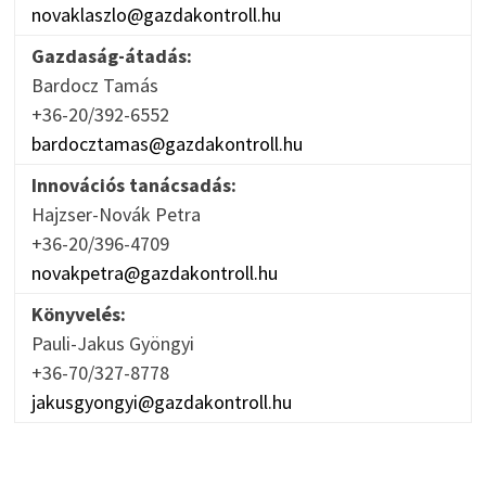
novaklaszlo@gazdakontroll.hu
Gazdaság-átadás:
Bardocz Tamás
+36-20/392-6552
bardocztamas@gazdakontroll.hu
Innovációs tanácsadás:
Hajzser-Novák Petra
+36-20/396-4709
novakpetra@gazdakontroll.hu
Könyvelés:
Pauli-Jakus Gyöngyi
+36-70/327-8778
jakusgyongyi@gazdakontroll.hu