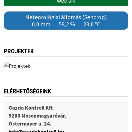
webGN
Meteorológiai állomás (Sencrop)
0,0 mm
58,2 %
23,6 °C
PROJEKTEK
ELÉRHETŐSÉGEINK
Gazda Kontroll Kft.
9200 Mosonmagyaróvár,
Ostermayer u. 24.
info@gazdakontroll.hu