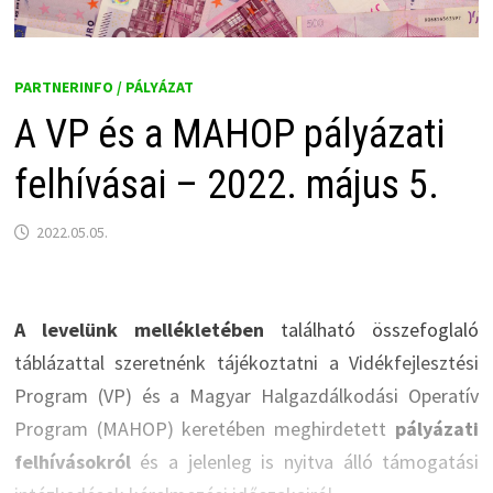
PARTNERINFO / PÁLYÁZAT
A VP és a MAHOP pályázati
felhívásai – 2022. május 5.
2022.05.05.
A levelünk mellékletében
található összefoglaló
táblázattal szeretnénk tájékoztatni a Vidékfejlesztési
Program (VP) és a Magyar Halgazdálkodási Operatív
Program (MAHOP) keretében meghirdetett
pályázati
felhívásokról
és a jelenleg is nyitva álló támogatási