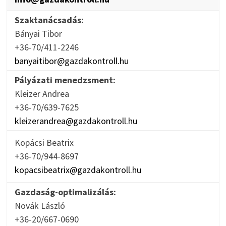
Szaktanácsadás:
Bányai Tibor
+36-70/411-2246
banyaitibor@gazdakontroll.hu
Pályázati menedzsment:
Kleizer Andrea
+36-70/639-7625
kleizerandrea@gazdakontroll.hu
Kopácsi Beatrix
+36-70/944-8697
kopacsibeatrix@gazdakontroll.hu
Gazdaság-optimalizálás:
Novák László
+36-20/667-0690