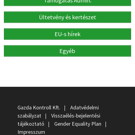
Támogatás Admin.
Ültetvény és kertészet
EU-s hírek
Egyéb
Gazda Kontroll Kft.
|
Adatvédelmi
szabályzat
|
Visszaélés-bejelentési
tájékoztató
|
Gender Equality Plan
|
Impresszum