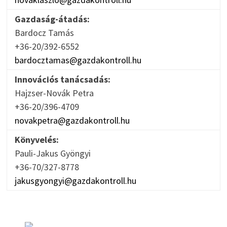
Gazdaság-átadás:
Bardocz Tamás
+36-20/392-6552
bardocztamas@gazdakontroll.hu
Innovációs tanácsadás:
Hajzser-Novák Petra
+36-20/396-4709
novakpetra@gazdakontroll.hu
Könyvelés:
Pauli-Jakus Gyöngyi
+36-70/327-8778
jakusgyongyi@gazdakontroll.hu