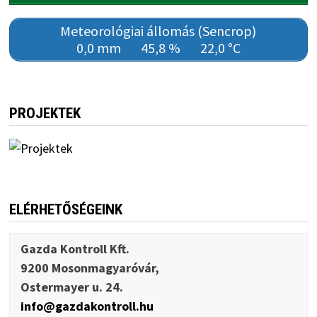
Meteorológiai állomás (Sencrop)
0,0 mm
45,8 %
22,0 °C
PROJEKTEK
ELÉRHETŐSÉGEINK
Gazda Kontroll Kft.
9200 Mosonmagyaróvár,
Ostermayer u. 24.
info@gazdakontroll.hu