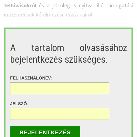
felhívásokról
és a jelenleg is nyitva álló támogatási
intézkedések kérelmezési időszakairól.
A tartalom olvasásához
bejelentkezés szükséges.
FELHASZNÁLÓNÉV:
JELSZÓ:
BEJELENTKEZÉS