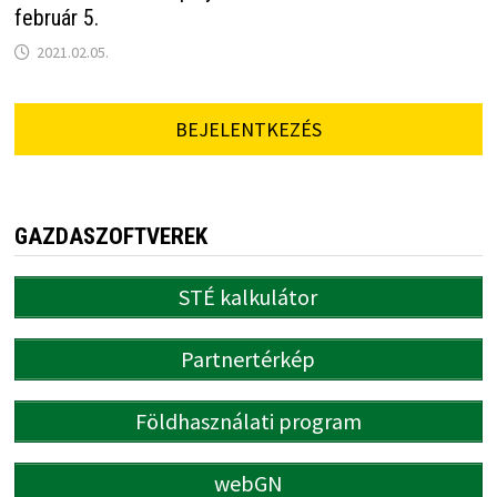
február 5.
2021.02.05.
BEJELENTKEZÉS
GAZDASZOFTVEREK
STÉ kalkulátor
Partnertérkép
Földhasználati program
webGN