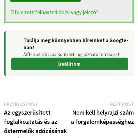
Elfelejtett felhasználónév vagy jelszó?
Találja meg könnyebben híreinket a Google-
ban!
Állítsa be a Gazda Kontrollt megbízható forrásnak!
Beállítom
Bejegyzés
Previous
N
PREVIOUS POST
NEXT POST
post:
p
Az egyszerűsített
Nem kell helyrajzi szám
navigáció
foglalkoztatás és az
a forgalomképességhez
őstermelők adózásának