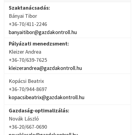
Szaktanácsadás:
Bányai Tibor
+36-70/411-2246
banyaitibor@gazdakontroll.hu
Pályázati menedzsment:
Kleizer Andrea
+36-70/639-7625
kleizerandrea@gazdakontroll.hu
Kopácsi Beatrix
+36-70/944-8697
kopacsibeatrix@gazdakontroll.hu
Gazdaság-optimalizálás:
Novák László
+36-20/667-0690
novaklaszlo@gazdakontroll.hu