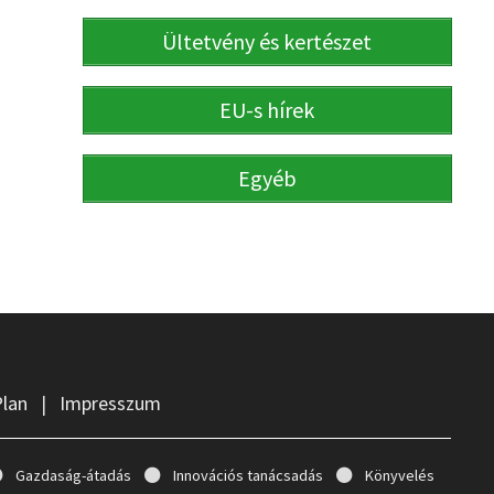
Ültetvény és kertészet
EU-s hírek
Egyéb
Plan
|
Impresszum
Gazdaság-átadás
Innovációs tanácsadás
Könyvelés