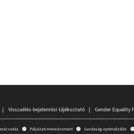
|
Visszaélés-bejelentési tájékoztató
|
Gender Equality 
anácsadás
Pályázati menedzsment
Gazdaság-optimalizálás