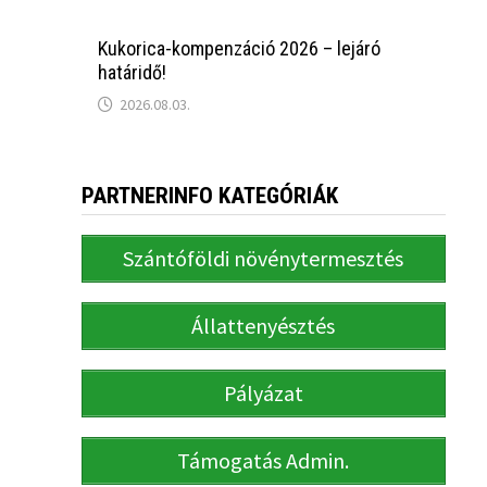
Kukorica-kompenzáció 2026 – lejáró
határidő!
2026.08.03.
PARTNERINFO KATEGÓRIÁK
Szántóföldi növénytermesztés
Állattenyésztés
Pályázat
Támogatás Admin.