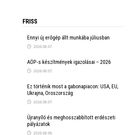
FRISS
Ennyi új erőgép állt munkába júliusban
2026.08.07.
AÖP-s készítmények igazolásai – 2026
2026.08.07.
Ez történik most a gabonapiacon: USA, EU,
Ukrajna, Oroszország
2026.08.07.
Újranyíló és meghosszabbított erdészeti
pályázatok
2026.08.06.