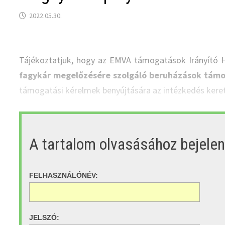
2022.05.30.
Tájékoztatjuk, hogy az EMVA támogatások Irányító H
fagykár megelőzésére szolgáló beruházások tám
támogatási kérelmek benyújtására az intézkedés kere
A tartalom olvasásához bejele
FELHASZNÁLÓNÉV:
JELSZÓ: