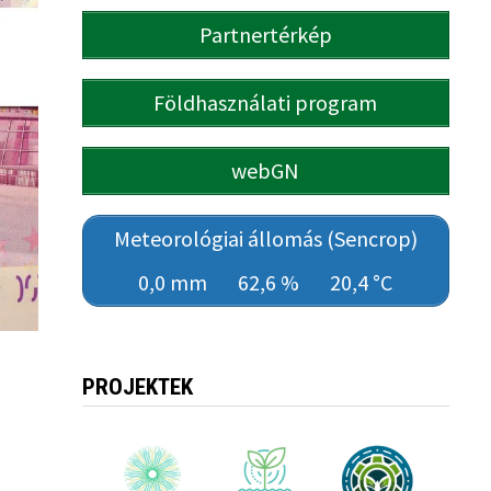
Partnertérkép
Földhasználati program
webGN
Meteorológiai állomás (Sencrop)
0,0 mm
62,6 %
20,4 °C
PROJEKTEK