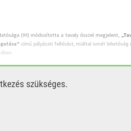
atósága (IH) módosította a tavaly ősszel megjelent,
„Ta
ogatása”
című pályázati felhívást, miáltal ismét lehetőség n
tében.
ntkezés szükséges.