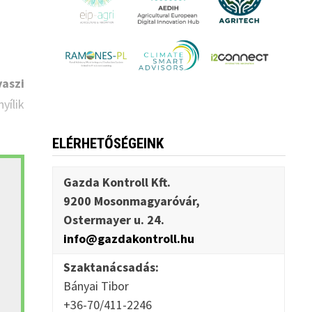
vaszi
yílik
ELÉRHETŐSÉGEINK
Gazda Kontroll Kft.
9200 Mosonmagyaróvár,
Ostermayer u. 24.
info@gazdakontroll.hu
Szaktanácsadás:
Bányai Tibor
+36-70/411-2246