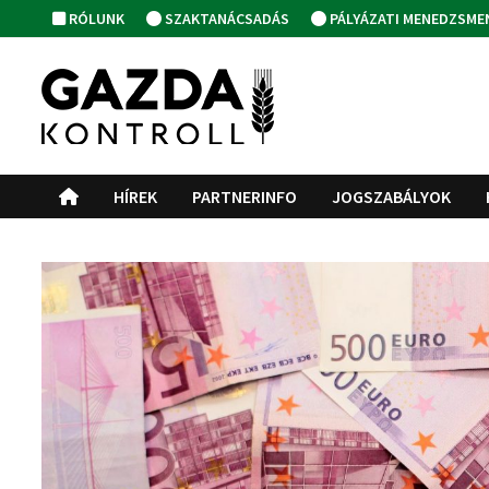
Skip
RÓLUNK
SZAKTANÁCSADÁS
PÁLYÁZATI MENEDZSME
to
content
HÍREK
PARTNERINFO
JOGSZABÁLYOK