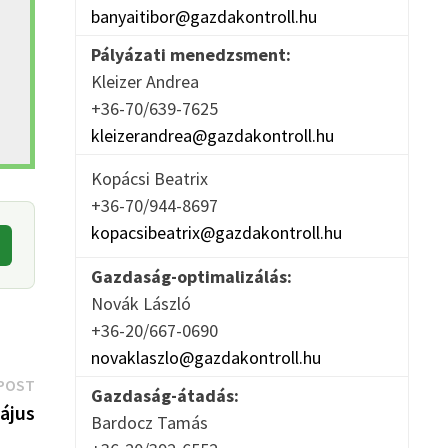
banyaitibor@gazdakontroll.hu
Pályázati menedzsment:
Kleizer Andrea
+36-70/639-7625
kleizerandrea@gazdakontroll.hu
Kopácsi Beatrix
+36-70/944-8697
kopacsibeatrix@gazdakontroll.hu
Gazdaság-optimalizálás:
Novák László
+36-20/667-0690
novaklaszlo@gazdakontroll.hu
Next
POST
Gazdaság-átadás:
post:
május
Bardocz Tamás