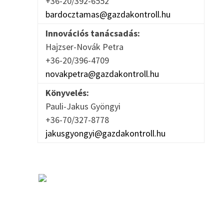
+36-20/392-6552
bardocztamas@gazdakontroll.hu
Innovációs tanácsadás:
Hajzser-Novák Petra
+36-20/396-4709
novakpetra@gazdakontroll.hu
Könyvelés:
Pauli-Jakus Gyöngyi
+36-70/327-8778
jakusgyongyi@gazdakontroll.hu