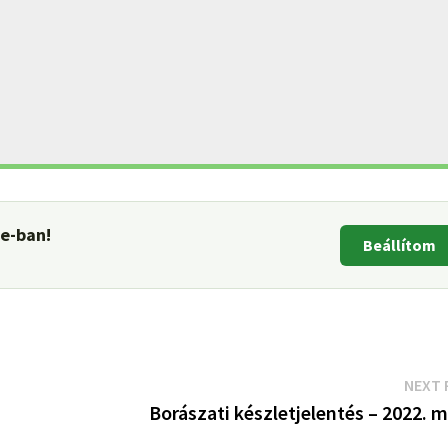
le-ban!
Beállítom
NEXT 
Borászati készletjelentés – 2022. 