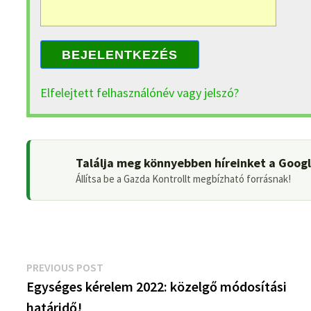
BEJELENTKEZÉS
Elfelejtett felhasználónév vagy jelszó?
Találja meg könnyebben híreinket a Goog
Állítsa be a Gazda Kontrollt megbízható forrásnak!
Bejegyzés
Previous
PREVIOUS POST
post:
Egységes kérelem 2022: közelgő módosítási
navigáció
határidő!