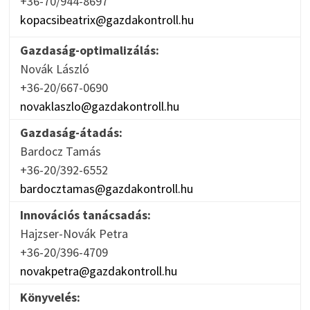
+36-70/944-8697
kopacsibeatrix@gazdakontroll.hu
Gazdaság-optimalizálás:
Novák László
+36-20/667-0690
novaklaszlo@gazdakontroll.hu
Gazdaság-átadás:
Bardocz Tamás
+36-20/392-6552
bardocztamas@gazdakontroll.hu
Innovációs tanácsadás:
Hajzser-Novák Petra
+36-20/396-4709
novakpetra@gazdakontroll.hu
Könyvelés: