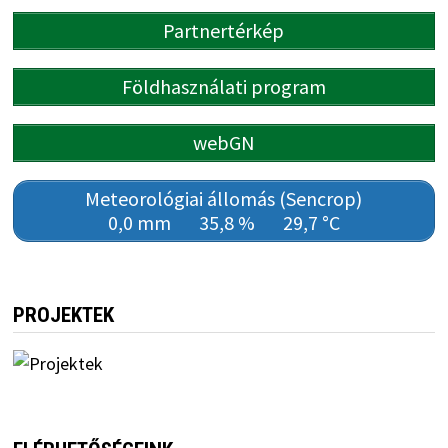
Partnertérkép
Földhasználati program
webGN
Meteorológiai állomás (Sencrop)
0,0 mm
35,8 %
29,7 °C
PROJEKTEK