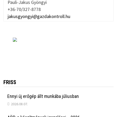
Pauli-Jakus Gyöngyi
+36-70/327-8778
jakusgyongyi@gazdakontroll.hu
FRISS
Ennyi új erőgép állt munkába júliusban
2026.08.07.