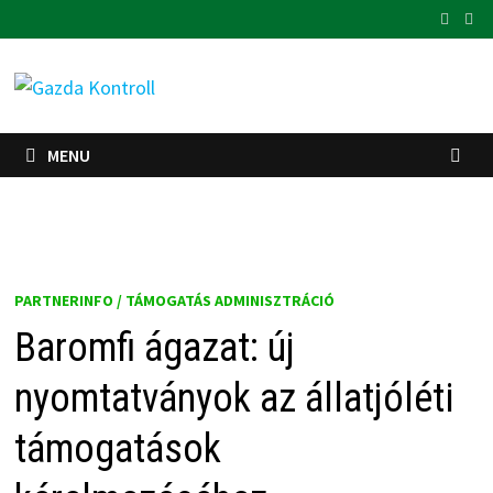
Skip
to
content
MENU
PARTNERINFO / TÁMOGATÁS ADMINISZTRÁCIÓ
Baromfi ágazat: új
nyomtatványok az állatjóléti
támogatások