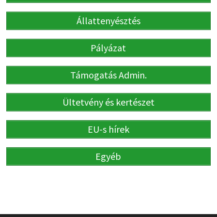
Állattenyésztés
Pályázat
Támogatás Admin.
Ültetvény és kertészet
EU-s hírek
Egyéb