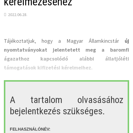
kérelmezéséhez
2022.06.28.
Tájékoztatjuk, hogy a Magyar Államkincstár
új
nyomtatványokat jelentetett meg a baromfi
ágazathoz kapcsolódó alábbi állatjóléti
támogatások kifizetési kérelmeihez.
A tartalom olvasásához
bejelentkezés szükséges.
FELHASZNÁLÓNÉV: