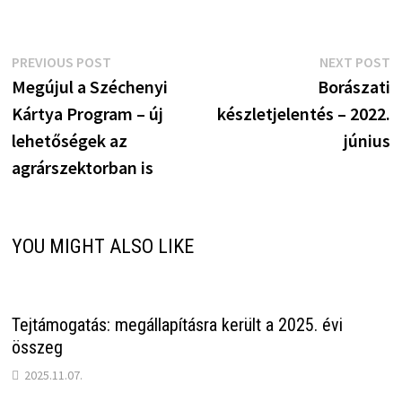
Bejegyzés
Previous
N
PREVIOUS POST
NEXT POST
post:
p
Megújul a Széchenyi
Borászati
navigáció
Kártya Program – új
készletjelentés – 2022.
lehetőségek az
június
agrárszektorban is
YOU MIGHT ALSO LIKE
Tejtámogatás: megállapításra került a 2025. évi
összeg
2025.11.07.