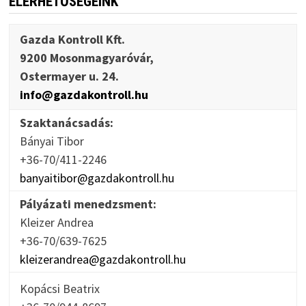
ELÉRHETŐSÉGEINK
Gazda Kontroll Kft.
9200 Mosonmagyaróvár,
Ostermayer u. 24.
info@gazdakontroll.hu
Szaktanácsadás:
Bányai Tibor
+36-70/411-2246
banyaitibor@gazdakontroll.hu
Pályázati menedzsment:
Kleizer Andrea
+36-70/639-7625
kleizerandrea@gazdakontroll.hu
Kopácsi Beatrix