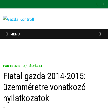
Skip
to
content
MENU
PARTNERINFO / PÁLYÁZAT
Fiatal gazda 2014-2015:
üzemméretre vonatkozó
nyilatkozatok