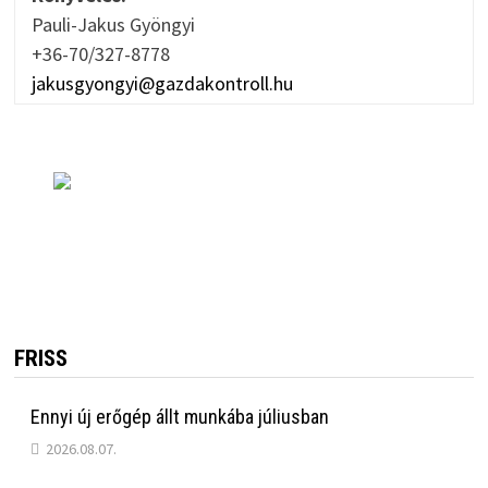
Pauli-Jakus Gyöngyi
+36-70/327-8778
jakusgyongyi@gazdakontroll.hu
FRISS
Ennyi új erőgép állt munkába júliusban
2026.08.07.