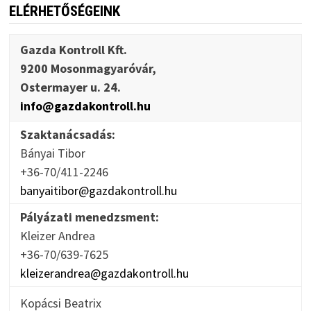
ELÉRHETŐSÉGEINK
Gazda Kontroll Kft.
9200 Mosonmagyaróvár,
Ostermayer u. 24.
info@gazdakontroll.hu
Szaktanácsadás:
Bányai Tibor
+36-70/411-2246
banyaitibor@gazdakontroll.hu
Pályázati menedzsment:
Kleizer Andrea
+36-70/639-7625
kleizerandrea@gazdakontroll.hu
Kopácsi Beatrix