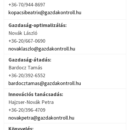
+36-70/944-8697
kopacsibeatrix@gazdakontroll.hu
Gazdaság-optimalizálás:
Novák László
+36-20/667-0690
novaklaszlo@gazdakontroll.hu
Gazdaság-átadás:
Bardocz Tamás
+36-20/392-6552
bardocztamas@gazdakontroll.hu
Innovációs tanácsadás:
Hajzser-Novák Petra
+36-20/396-4709
novakpetra@gazdakontroll.hu
Könyvelés: