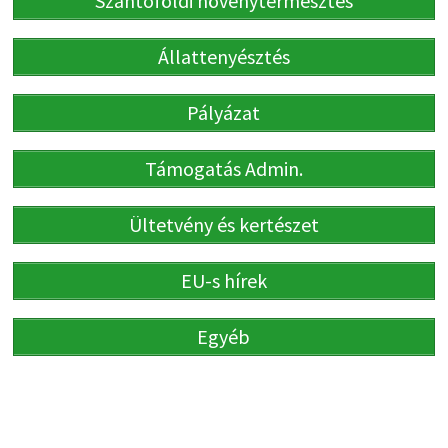
Szántóföldi növénytermesztés
Állattenyésztés
Pályázat
Támogatás Admin.
Ültetvény és kertészet
EU-s hírek
Egyéb