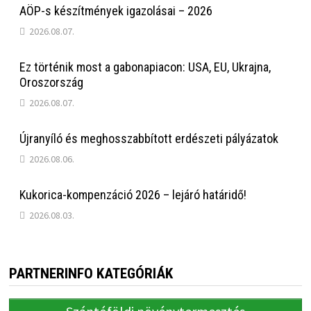
AÖP-s készítmények igazolásai – 2026
2026.08.07.
Ez történik most a gabonapiacon: USA, EU, Ukrajna,
Oroszország
2026.08.07.
Újranyíló és meghosszabbított erdészeti pályázatok
2026.08.06.
Kukorica-kompenzáció 2026 – lejáró határidő!
2026.08.03.
PARTNERINFO KATEGÓRIÁK