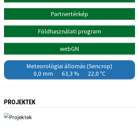
Partnertérkép
Földhasználati program
webGN
Meteorológiai állomás (Sencrop)
0,0 mm
63,3 %
22,0 °C
PROJEKTEK