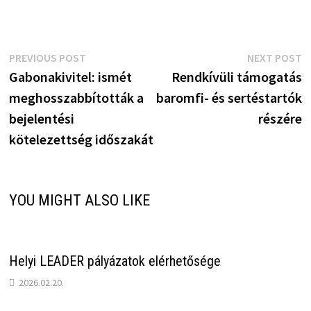
Bejegyzés
Previous
N
PREVIOUS POST
NEXT POST
post:
p
Gabonakivitel: ismét
Rendkívüli támogatás
navigáció
meghosszabbították a
baromfi- és sertéstartók
bejelentési
részére
kötelezettség időszakát
YOU MIGHT ALSO LIKE
Helyi LEADER pályázatok elérhetősége
2026.02.20.