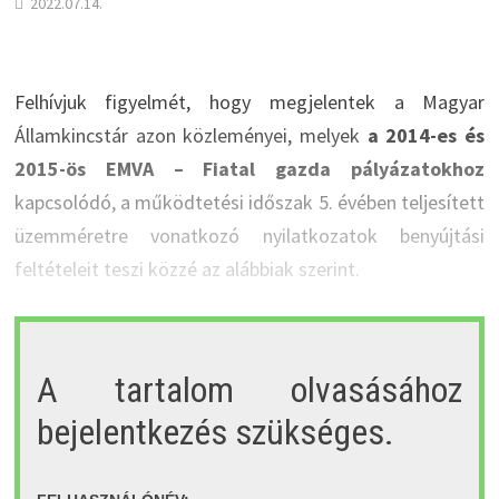
2022.07.14.
Felhívjuk figyelmét, hogy megjelentek a Magyar
Államkincstár azon közleményei, melyek
a 2014-es és
2015-ös EMVA – Fiatal gazda pályázatokhoz
kapcsolódó, a működtetési időszak 5. évében teljesített
üzemméretre vonatkozó nyilatkozatok benyújtási
feltételeit teszi közzé az alábbiak szerint.
A tartalom olvasásához
bejelentkezés szükséges.