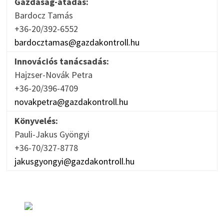
Gazdaság-átadás:
Bardocz Tamás
+36-20/392-6552
bardocztamas@gazdakontroll.hu
Innovációs tanácsadás:
Hajzser-Novák Petra
+36-20/396-4709
novakpetra@gazdakontroll.hu
Könyvelés:
Pauli-Jakus Gyöngyi
+36-70/327-8778
jakusgyongyi@gazdakontroll.hu