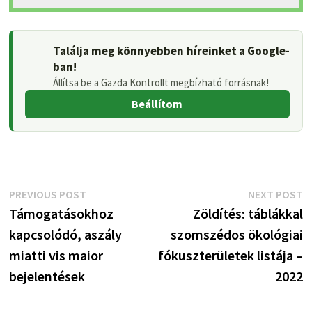
Találja meg könnyebben híreinket a Google-
ban!
Állítsa be a Gazda Kontrollt megbízható forrásnak!
Beállítom
Bejegyzés
Previous
N
PREVIOUS POST
NEXT POST
post:
p
Támogatásokhoz
Zöldítés: táblákkal
navigáció
kapcsolódó, aszály
szomszédos ökológiai
miatti vis maior
fókuszterületek listája –
bejelentések
2022