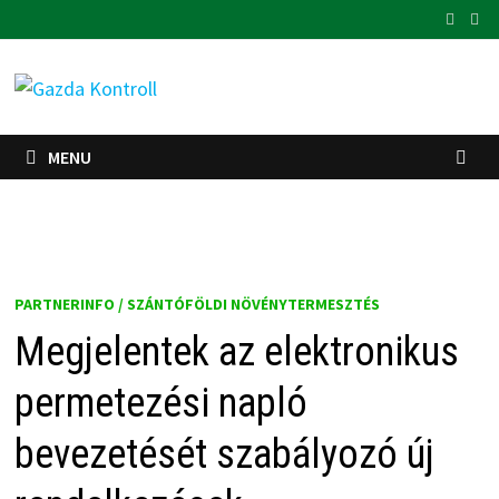
Skip
to
content
MENU
PARTNERINFO / SZÁNTÓFÖLDI NÖVÉNYTERMESZTÉS
Megjelentek az elektronikus
permetezési napló
bevezetését szabályozó új