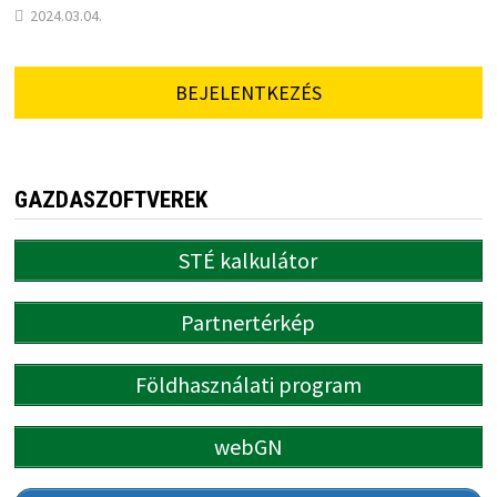
2024.03.04.
BEJELENTKEZÉS
GAZDASZOFTVEREK
STÉ kalkulátor
Partnertérkép
Földhasználati program
webGN