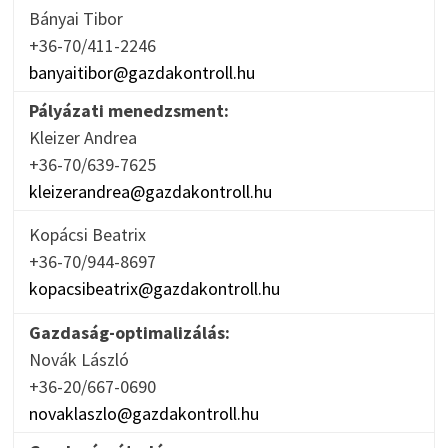
Bányai Tibor
+36-70/411-2246
banyaitibor@gazdakontroll.hu
Pályázati menedzsment:
Kleizer Andrea
+36-70/639-7625
kleizerandrea@gazdakontroll.hu
Kopácsi Beatrix
+36-70/944-8697
kopacsibeatrix@gazdakontroll.hu
Gazdaság-optimalizálás:
Novák László
+36-20/667-0690
novaklaszlo@gazdakontroll.hu