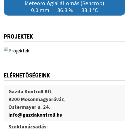
Meteorológiai állomás (Sencrop)
0,0 mm
36,3 %
33,1 °C
PROJEKTEK
ELÉRHETŐSÉGEINK
Gazda Kontroll Kft.
9200 Mosonmagyaróvár,
Ostermayer u. 24.
info@gazdakontroll.hu
Szaktanácsadás: