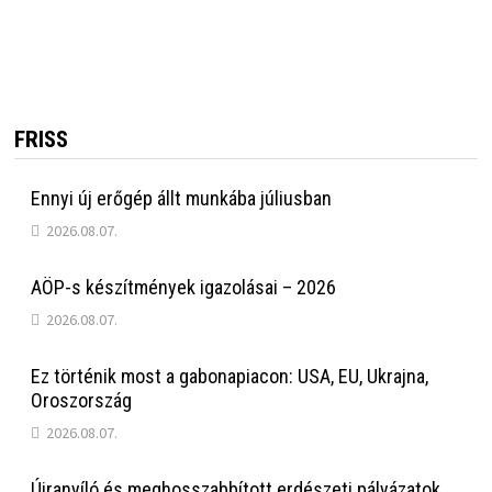
FRISS
Ennyi új erőgép állt munkába júliusban
2026.08.07.
AÖP-s készítmények igazolásai – 2026
2026.08.07.
Ez történik most a gabonapiacon: USA, EU, Ukrajna,
Oroszország
2026.08.07.
Újranyíló és meghosszabbított erdészeti pályázatok