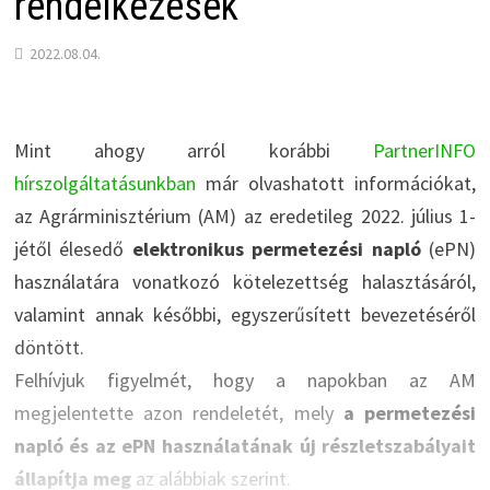
rendelkezések
2022.08.04.
Mint ahogy arról korábbi
PartnerINFO
hírszolgáltatásunkban
már olvashatott információkat,
az Agrárminisztérium (AM) az eredetileg 2022. július 1-
jétől élesedő
elektronikus permetezési napló
(ePN)
használatára vonatkozó kötelezettség halasztásáról,
valamint annak későbbi, egyszerűsített bevezetéséről
döntött.
Felhívjuk figyelmét, hogy a napokban az AM
megjelentette azon rendeletét, mely
a permetezési
napló és az ePN használatának új részletszabályait
állapítja meg
az alábbiak szerint.