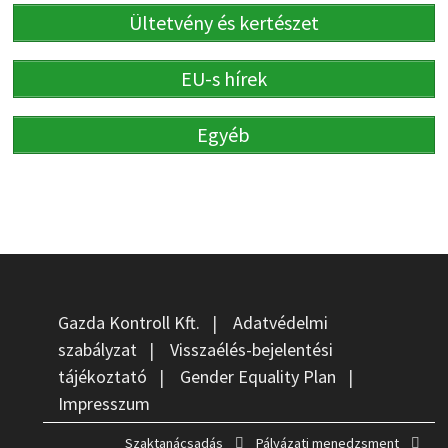
Ültetvény és kertészet
EU-s hírek
Egyéb
Gazda Kontroll Kft.
|
Adatvédelmi
szabályzat
|
Visszaélés-bejelentési
tájékoztató
|
Gender Equality Plan
|
Impresszum
Szaktanácsadás
Pályázati menedzsment