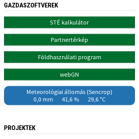
GAZDASZOFTVEREK
STÉ kalkulátor
Partnertérkép
Földhasználati program
webGN
Meteorológiai állomás (Sencrop)
0,0 mm
41,6 %
29,6 °C
PROJEKTEK