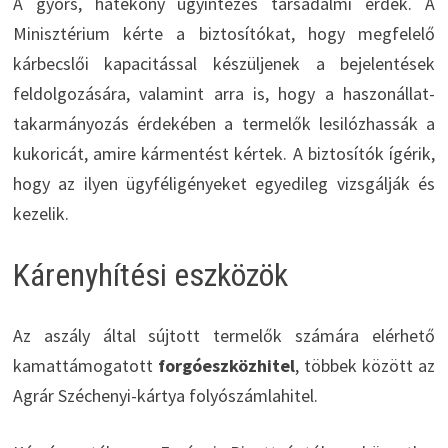
A gyors, hatékony ügyintézés társadalmi érdek. A
Minisztérium kérte a biztosítókat, hogy megfelelő
kárbecslői kapacitással készüljenek a bejelentések
feldolgozására, valamint arra is, hogy a haszonállat-
takarmányozás érdekében a termelők lesilózhassák a
kukoricát, amire kármentést kértek. A biztosítók ígérik,
hogy az ilyen ügyféligényeket egyedileg vizsgálják és
kezelik.
Kárenyhítési eszközök
Az aszály által sújtott termelők számára elérhető
kamattámogatott
forgóeszközhitel
, többek között az
Agrár Széchenyi-kártya folyószámlahitel.