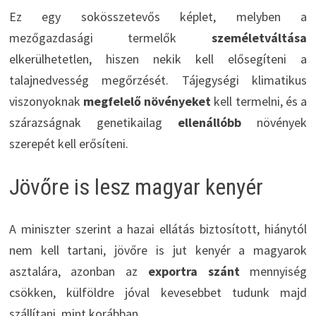
Ez egy sokösszetevős képlet, melyben a
mezőgazdasági termelők
személetváltása
elkerülhetetlen, hiszen nekik kell elősegíteni a
talajnedvesség megőrzését. Tájegységi klimatikus
viszonyoknak
megfelelő növényeket
kell termelni, és a
szárazságnak genetikailag
ellenállóbb
növények
szerepét kell erősíteni.
Jövőre is lesz magyar kenyér
A miniszter szerint a hazai ellátás biztosított, hiánytól
nem kell tartani, jövőre is jut kenyér a magyarok
asztalára, azonban az
exportra szánt
mennyiség
csökken, külföldre jóval kevesebbet tudunk majd
szállítani, mint korábban.