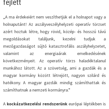
fejlett
„A ma érdekeiért nem veszíthetjük el a holnapot vagy a
holnaputánt! Az aszályveszélyhelyzeti operatív törzset
azért hoztuk létre, hogy rövid, közép- és hosszú távú
megoldásokat találjunk, kezelni tudjuk a
mezőgazdaságot sújtó katasztrofális aszályhelyzetet,
valamint az energiaárak emelkedésének
következményeit. Az operatív törzs haladéktalanul
munkához látott. Az a szövetség, ami a gazdák és a
magyar kormány között létrejött, nagyon szilárd és
hatékony. A magyar gazdák mindig számíthattak és
számíthatnak a nemzeti kormányra.”
A
kockázatkezelési rendszerünk
európai léptékben is