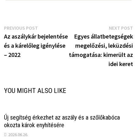
Bejegyzés
Previous
N
PREVIOUS POST
NEXT POST
post:
p
Az aszálykár bejelentése
Egyes állatbetegségek
navigáció
és a kárelőleg igénylése
megelőzési, leküzdési
– 2022
támogatása: kimerült az
idei keret
YOU MIGHT ALSO LIKE
Új segítség érkezhet az aszály és a szőlőkabóca
okozta károk enyhítésére
2026.06.26.