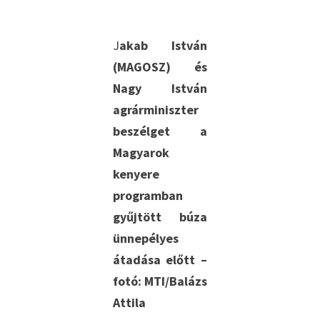
J
akab István
(MAGOSZ) és
Nagy István
agrárminiszter
beszélget a
Magyarok
kenyere
programban
gyűjtött búza
ünnepélyes
átadása előtt –
fotó: MTI/Balázs
Attila