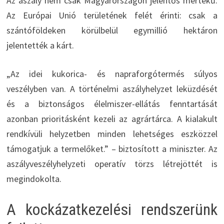
Az aszály nem csak Magyarországon jelentős mértékű.
Az Európai Unió területének felét érinti: csak a
szántóföldeken körülbelül egymillió hektáron
jelentették a kárt.
„Az idei kukorica- és napraforgótermés súlyos
veszélyben van. A történelmi aszályhelyzet leküzdését
és a biztonságos élelmiszer-ellátás fenntartását
azonban prioritásként kezeli az agrártárca. A kialakult
rendkívüli helyzetben minden lehetséges eszközzel
támogatjuk a termelőket.” – biztosított a miniszter. Az
aszályveszélyhelyzeti operatív törzs létrejöttét is
megindokolta.
A kockázatkezelési rendszerünk