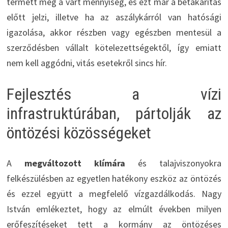
termett meg a várt mennyiség, és ezt már a betakarítás
előtt jelzi, illetve ha az aszálykárról van hatósági
igazolása, akkor részben vagy egészben mentesül a
szerződésben vállalt kötelezettségektől, így emiatt
nem kell aggódni, vitás esetekről sincs hír.
Fejlesztés a vízi
infrastruktúrában, pártolják az
öntözési közösségeket
A
megváltozott klímára
és talajviszonyokra
felkészülésben az egyetlen hatékony eszköz az öntözés
és ezzel együtt a megfelelő vízgazdálkodás. Nagy
István emlékeztet, hogy az elmúlt években milyen
erőfeszítéseket tett a kormány az öntözéses