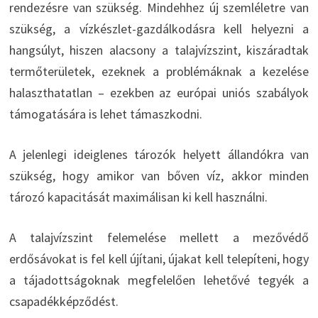
rendezésre van szükség. Mindehhez új szemléletre van
szükség, a vízkészlet-gazdálkodásra kell helyezni a
hangsúlyt, hiszen alacsony a talajvízszint, kiszáradtak
termőterületek, ezeknek a problémáknak a kezelése
halaszthatatlan – ezekben az európai uniós szabályok
támogatására is lehet támaszkodni.
A jelenlegi ideiglenes tározók helyett állandókra van
szükség, hogy amikor van bőven víz, akkor minden
tározó kapacitását maximálisan ki kell használni.
A talajvízszint felemelése mellett a mezővédő
erdősávokat is fel kell újítani, újakat kell telepíteni, hogy
a tájadottságoknak megfelelően lehetővé tegyék a
csapadékképződést.