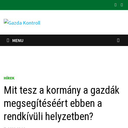
Skip
to
content
MENU
HÍREK
Mit tesz a kormány a gazdák
megsegítéséért ebben a
rendkívüli helyzetben?