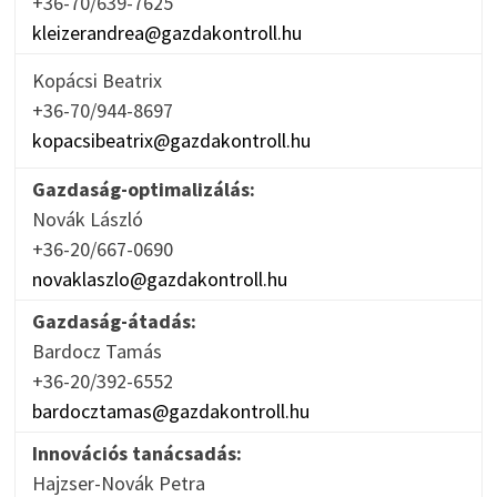
+36-70/639-7625
kleizerandrea@gazdakontroll.hu
Kopácsi Beatrix
+36-70/944-8697
kopacsibeatrix@gazdakontroll.hu
Gazdaság-optimalizálás:
Novák László
+36-20/667-0690
novaklaszlo@gazdakontroll.hu
Gazdaság-átadás:
Bardocz Tamás
+36-20/392-6552
bardocztamas@gazdakontroll.hu
Innovációs tanácsadás:
Hajzser-Novák Petra