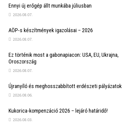
Ennyi új erőgép állt munkába júliusban
2026.08.07.
AÖP-s készítmények igazolásai – 2026
2026.08.07.
Ez történik most a gabonapiacon: USA, EU, Ukrajna,
Oroszország
2026.08.07.
Újranyíló és meghosszabbított erdészeti pályázatok
2026.08.06.
Kukorica-kompenzáció 2026 – lejáró határidő!
2026.08.03.