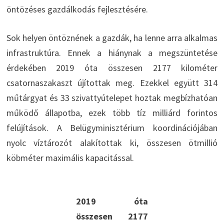
öntözéses gazdálkodás fejlesztésére.
Sok helyen öntöznének a gazdák, ha lenne arra alkalmas
infrastruktúra. Ennek a hiánynak a megszüntetése
érdekében 2019 óta összesen 2177 kilométer
csatornaszakaszt újítottak meg. Ezekkel együtt 314
műtárgyat és 33 szivattyútelepet hoztak megbízhatóan
működő állapotba, ezek több tíz milliárd forintos
felújítások. A Belügyminisztérium koordinációjában
nyolc víztározót alakítottak ki, összesen ötmillió
köbméter maximális kapacitással.
2019 óta
összesen 2177