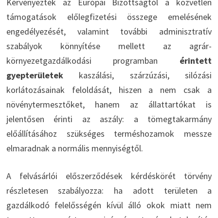
Kérvényezték az Európai Bizottságtól a közvetlen
támogatások előlegfizetési összege emelésének
engedélyezését, valamint további adminisztratív
szabályok könnyítése mellett az agrár-
környezetgazdálkodási programban
érintett
gyepterületek
kaszálási, szárzúzási, silózási
korlátozásainak feloldását, hiszen a nem csak a
növénytermesztőket, hanem az állattartókat is
jelentősen érinti az aszály: a tömegtakarmány
előállításához szükséges terméshozamok messze
elmaradnak a normális mennyiségtől.
A felvásárlói előszerződések kérdéskörét törvény
részletesen szabályozza: ha adott területen a
gazdálkodó felelősségén kívül álló okok miatt nem