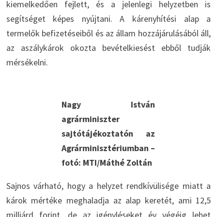
kiemelkedően fejlett, és a jelenlegi helyzetben is
segítséget képes nyújtani. A kárenyhítési alap a
termelők befizetéseiből és az állam hozzájárulásából áll,
az aszálykárok okozta bevételkiesést ebből tudják
mérsékelni.
Nagy István
agrárminiszter
sajtótájékoztatón az
Agrárminisztériumban –
fotó: MTI/Máthé Zoltán
Sajnos várható, hogy a helyzet rendkívülisége miatt a
károk mértéke meghaladja az alap keretét, ami 12,5
milliárd forint, de az igényléseket év végéig lehet