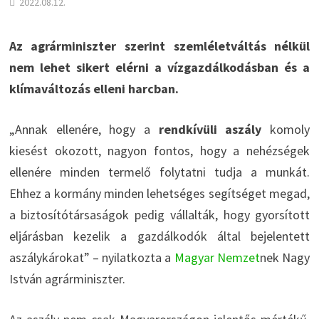
2022.08.12.
Az agrárminiszter szerint szemléletváltás nélkül
nem lehet sikert elérni a vízgazdálkodásban és a
klímaváltozás elleni harcban.
„Annak ellenére, hogy a
rendkívüli aszály
komoly
kiesést okozott, nagyon fontos, hogy a nehézségek
ellenére minden termelő folytatni tudja a munkát.
Ehhez a kormány minden lehetséges segítséget megad,
a biztosítótársaságok pedig vállalták, hogy gyorsított
eljárásban kezelik a gazdálkodók által bejelentett
aszálykárokat” – nyilatkozta a
Magyar Nemzet
nek Nagy
István agrárminiszter.