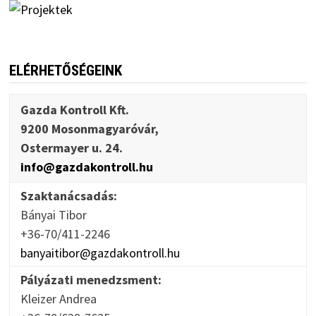
ELÉRHETŐSÉGEINK
Gazda Kontroll Kft.
9200 Mosonmagyaróvár,
Ostermayer u. 24.
info@gazdakontroll.hu
Szaktanácsadás:
Bányai Tibor
+36-70/411-2246
banyaitibor@gazdakontroll.hu
Pályázati menedzsment:
Kleizer Andrea