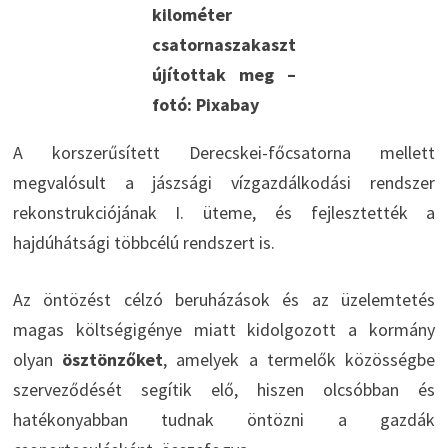
kilométer
csatornaszakaszt
újítottak meg –
fotó: Pixabay
A korszerűsített Derecskei-főcsatorna mellett
megvalósult a jászsági vízgazdálkodási rendszer
rekonstrukciójának I. üteme, és fejlesztették a
hajdúhátsági többcélú rendszert is.
Az öntözést célzó beruházások és az üzelemtetés
magas költségigénye miatt kidolgozott a kormány
olyan
ösztönzőket
, amelyek a termelők közösségbe
szerveződését segítik elő, hiszen olcsóbban és
hatékonyabban tudnak öntözni a gazdák