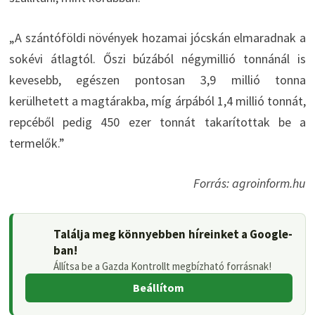
„A szántóföldi növények hozamai jócskán elmaradnak a
sokévi átlagtól. Őszi búzából négymillió tonnánál is
kevesebb, egészen pontosan 3,9 millió tonna
kerülhetett a magtárakba, míg árpából 1,4 millió tonnát,
repcéből pedig 450 ezer tonnát takarítottak be a
termelők.”
Forrás: agroinform.hu
Találja meg könnyebben híreinket a Google-
ban!
Állítsa be a Gazda Kontrollt megbízható forrásnak!
Beállítom