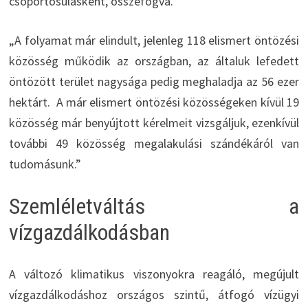
csoportosulásként, összefogva.
„A folyamat már elindult, jelenleg 118 elismert öntözési
közösség működik az országban, az általuk lefedett
öntözött terület nagysága pedig meghaladja az 56 ezer
hektárt. A már elismert öntözési közösségeken kívül 19
közösség már benyújtott kérelmeit vizsgáljuk, ezenkívül
további 49 közösség megalakulási szándékáról van
tudomásunk.”
Szemléletváltás a
vízgazdálkodásban
A változó klimatikus viszonyokra reagáló, megújult
vízgazdálkodáshoz országos szintű, átfogó vízügyi