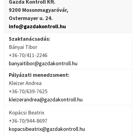
Gazda Kontroll Kft.
9200 Mosonmagyaróvár,
Ostermayer u. 24.
info@gazdakontroll.hu
Szaktanácsadás:
Bányai Tibor
+36-70/411-2246
banyaitibor@gazdakontroll.hu
Pályázati menedzsment:
Kleizer Andrea
+36-70/639-7625
kleizerandrea@gazdakontroll.hu
Kopácsi Beatrix
+36-70/944-8697
kopacsibeatrix@gazdakontroll.hu