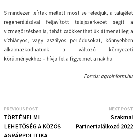
S mindezen leírtak mellett most se feledjük, a talajélet
regenerálásával feljavított talajszerkezet segít a
vízmegőrzésben is, tehát csökkenthetjük átmenetileg a
vízhiányos, vagy aszályos periódusokat, könnyebben
alkalmazkodhatunk a változó környezeti
körülményekhez – hívja fel a figyelmet a nak.hu
Forrás: agroinform.hu
Bejegyzés
Previous
N
PREVIOUS POST
NEXT POST
post:
p
TÖRTÉNELMI
Szakmai
navigáció
LEHETŐSÉG A KÖZÖS
Partnertalálkozó 2022
AGRÁRPOLITIKA