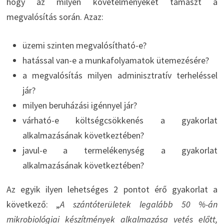
hogy az milyen követelményeket támaszt a
megvalósítás során. Azaz:
üzemi szinten megvalósítható-e?
hatással van-e a munkafolyamatok ütemezésére?
a megvalósítás milyen adminisztratív terheléssel
jár?
milyen beruházási igénnyel jár?
várható-e költségcsökkenés a gyakorlat
alkalmazásának következtében?
javul-e a termelékenység a gyakorlat
alkalmazásának következtében?
Az egyik ilyen lehetséges 2 pontot érő gyakorlat a
következő: „
A szántóterületek legalább 50 %-án
mikrobiológiai készítmények alkalmazása vetés előtt,