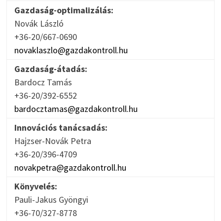
Gazdaság-optimalizálás:
Novák László
+36-20/667-0690
novaklaszlo@gazdakontroll.hu
Gazdaság-átadás:
Bardocz Tamás
+36-20/392-6552
bardocztamas@gazdakontroll.hu
Innovációs tanácsadás:
Hajzser-Novák Petra
+36-20/396-4709
novakpetra@gazdakontroll.hu
Könyvelés:
Pauli-Jakus Gyöngyi
+36-70/327-8778