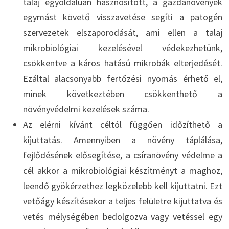
talaj egyoldalúan hasznosított, a gazdanövények
egymást követő visszavetése segíti a patogén
szervezetek elszaporodását, ami ellen a talaj
mikrobiológiai kezelésével védekezhetünk,
csökkentve a káros hatású mikrobák elterjedését.
Ezáltal alacsonyabb fertőzési nyomás érhető el,
minek következtében csökkenthető a
növényvédelmi kezelések száma.
Az elérni kívánt céltól függően időzíthető a
kijuttatás. Amennyiben a növény táplálása,
fejlődésének elősegítése, a csíranövény védelme a
cél akkor a mikrobiológiai készítményt a maghoz,
leendő gyökérzethez legközelebb kell kijuttatni. Ezt
vetőágy készítésekor a teljes felületre kijuttatva és
vetés mélységében bedolgozva vagy vetéssel egy