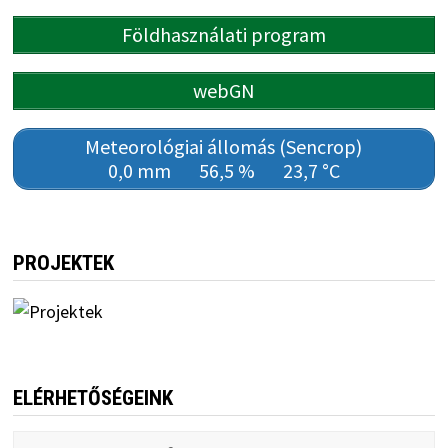
Földhasználati program
webGN
Meteorológiai állomás (Sencrop)
0,0 mm
56,5 %
23,7 °C
PROJEKTEK
ELÉRHETŐSÉGEINK