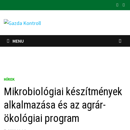
Skip
to
content
MENU
HÍREK
Mikrobiológiai készítmények
alkalmazása és az agrár-
ökológiai program