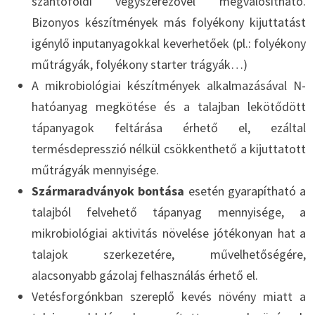
szántóföldi vegyszerezővel megvalósítható.
Bizonyos készítmények más folyékony kijuttatást
igénylő inputanyagokkal keverhetőek (pl.: folyékony
műtrágyák, folyékony starter trágyák…)
A mikrobiológiai készítmények alkalmazásával N-
hatóanyag megkötése és a talajban lekötődött
tápanyagok feltárása érhető el, ezáltal
termésdepresszió nélkül csökkenthető a kijuttatott
műtrágyák mennyisége.
Szármaradványok bontása
esetén gyarapítható a
talajból felvehető tápanyag mennyisége, a
mikrobiológiai aktivitás növelése jótékonyan hat a
talajok szerkezetére, művelhetőségére,
alacsonyabb gázolaj felhasználás érhető el.
Vetésforgónkban szereplő kevés növény miatt a