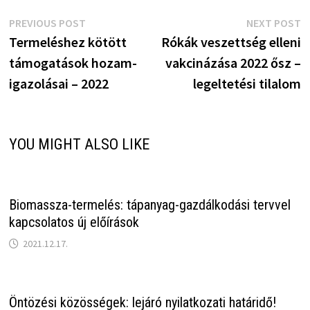
Bejegyzés
Previous
N
PREVIOUS POST
NEXT POST
post:
p
Termeléshez kötött
Rókák veszettség elleni
navigáció
támogatások hozam-
vakcinázása 2022 ősz –
igazolásai – 2022
legeltetési tilalom
YOU MIGHT ALSO LIKE
Biomassza-termelés: tápanyag-gazdálkodási tervvel
kapcsolatos új előírások
2021.12.17.
Öntözési közösségek: lejáró nyilatkozati határidő!