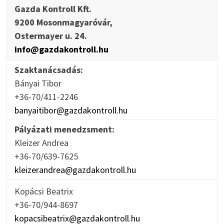
Gazda Kontroll Kft.
9200 Mosonmagyaróvár,
Ostermayer u. 24.
info@gazdakontroll.hu
Szaktanácsadás:
Bányai Tibor
+36-70/411-2246
banyaitibor@gazdakontroll.hu
Pályázati menedzsment:
Kleizer Andrea
+36-70/639-7625
kleizerandrea@gazdakontroll.hu
Kopácsi Beatrix
+36-70/944-8697
kopacsibeatrix@gazdakontroll.hu