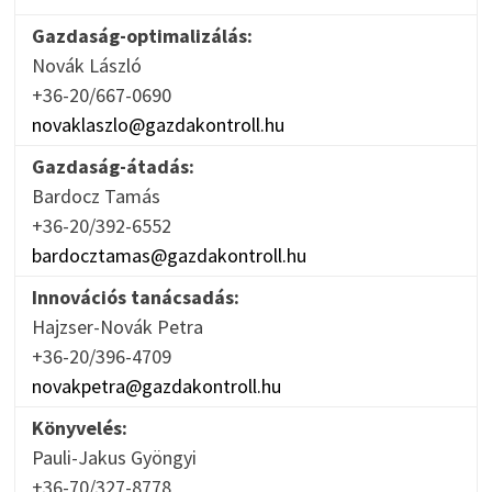
Gazdaság-optimalizálás:
Novák László
+36-20/667-0690
novaklaszlo@gazdakontroll.hu
Gazdaság-átadás:
Bardocz Tamás
+36-20/392-6552
bardocztamas@gazdakontroll.hu
Innovációs tanácsadás:
Hajzser-Novák Petra
+36-20/396-4709
novakpetra@gazdakontroll.hu
Könyvelés:
Pauli-Jakus Gyöngyi
+36-70/327-8778