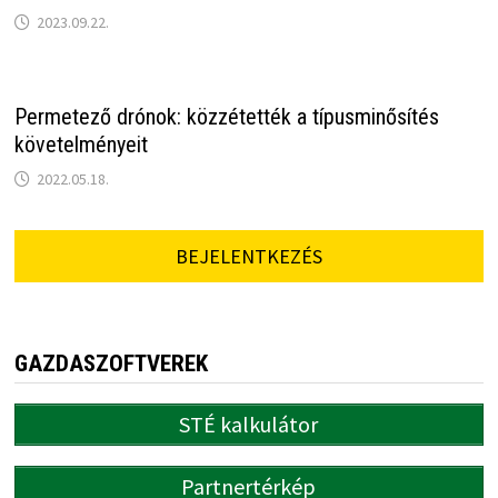
2023.09.22.
Permetező drónok: közzétették a típusminősítés
követelményeit
2022.05.18.
BEJELENTKEZÉS
GAZDASZOFTVEREK
STÉ kalkulátor
Partnertérkép