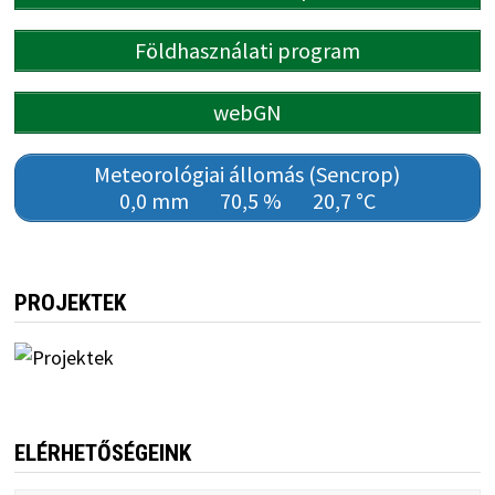
Földhasználati program
webGN
Meteorológiai állomás (Sencrop)
0,0 mm
70,5 %
20,7 °C
PROJEKTEK
ELÉRHETŐSÉGEINK