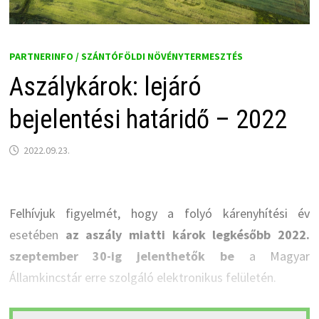
PARTNERINFO / SZÁNTÓFÖLDI NÖVÉNYTERMESZTÉS
Aszálykárok: lejáró
bejelentési határidő – 2022
2022.09.23.
Felhívjuk figyelmét, hogy a folyó kárenyhítési év
esetében
az aszály miatti károk legkésőbb 2022.
szeptember 30-ig jelenthetők be
a Magyar
Államkincstár erre szolgáló elektronikus felületén.