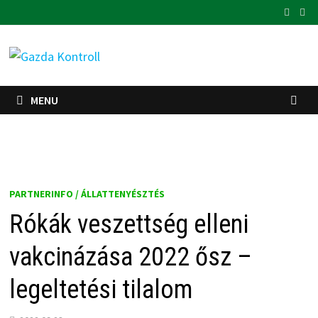
Skip
to
content
MENU
PARTNERINFO / ÁLLATTENYÉSZTÉS
Rókák veszettség elleni
vakcinázása 2022 ősz –
legeltetési tilalom