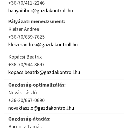
+36-70/411-2246
banyaitibor@gazdakontroll.hu
Pályázati menedzsment:
Kleizer Andrea
+36-70/639-7625
kleizerandrea@gazdakontroll.hu
Kopácsi Beatrix
+36-70/944-8697
kopacsibeatrix@gazdakontroll.hu
Gazdaság-optimalizálás:
Novák László
+36-20/667-0690
novaklaszlo@gazdakontroll.hu
Gazdaság-átadás:
Bardocz Tamás