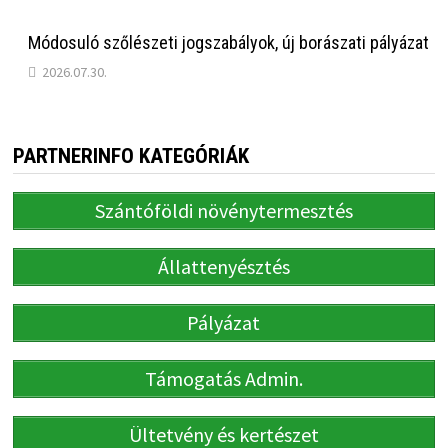
Módosuló szőlészeti jogszabályok, új borászati pályázat
2026.07.30.
PARTNERINFO KATEGÓRIÁK
Szántóföldi növénytermesztés
Állattenyésztés
Pályázat
Támogatás Admin.
Ültetvény és kertészet