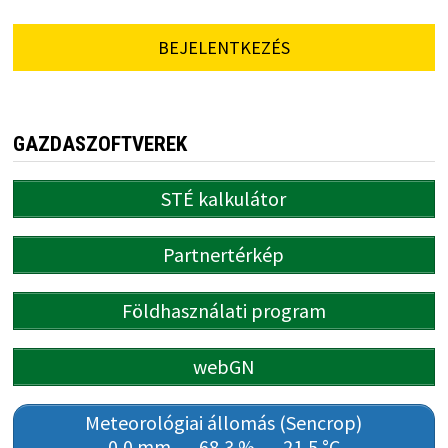
BEJELENTKEZÉS
GAZDASZOFTVEREK
STÉ kalkulátor
Partnertérkép
Földhasználati program
webGN
Meteorológiai állomás (Sencrop)
0,0 mm
68,3 %
21,5 °C