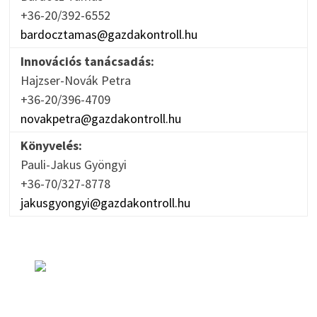
+36-20/392-6552
bardocztamas@gazdakontroll.hu
Innovációs tanácsadás:
Hajzser-Novák Petra
+36-20/396-4709
novakpetra@gazdakontroll.hu
Könyvelés:
Pauli-Jakus Gyöngyi
+36-70/327-8778
jakusgyongyi@gazdakontroll.hu