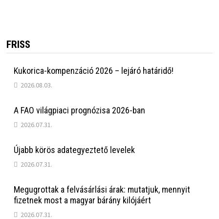
FRISS
Kukorica-kompenzáció 2026 – lejáró határidő!
2026.08.03.
A FAO világpiaci prognózisa 2026-ban
2026.07.31.
Újabb körös adategyeztető levelek
2026.07.31.
Megugrottak a felvásárlási árak: mutatjuk, mennyit
fizetnek most a magyar bárány kilójáért
2026.07.31.