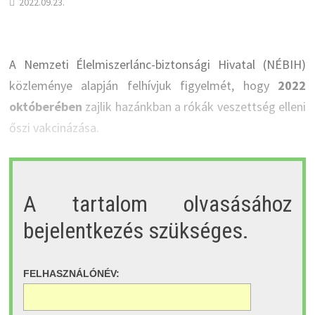
2022.09.23.
A Nemzeti Élelmiszerlánc-biztonsági Hivatal (NÉBIH)
közleménye alapján felhívjuk figyelmét, hogy
2022
októberében
zajlik hazánkban a rókák veszettség elleni
őszi vakcinázása.
A tartalom olvasásához
bejelentkezés szükséges.
FELHASZNÁLÓNÉV: