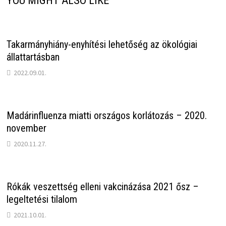
YOU MIGHT ALSO LIKE
Takarmányhiány-enyhítési lehetőség az ökológiai
állattartásban
2022.09.01.
Madárinfluenza miatti országos korlátozás – 2020.
november
2020.11.27.
Rókák veszettség elleni vakcinázása 2021 ősz –
legeltetési tilalom
2021.10.01.