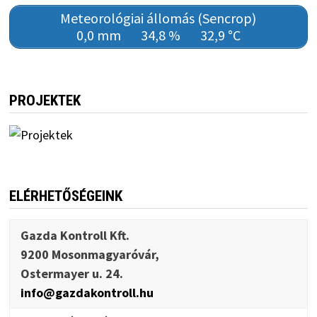
Meteorológiai állomás (Sencrop)
0,0 mm
34,8 %
32,9 °C
PROJEKTEK
ELÉRHETŐSÉGEINK
Gazda Kontroll Kft.
9200 Mosonmagyaróvár,
Ostermayer u. 24.
info@gazdakontroll.hu