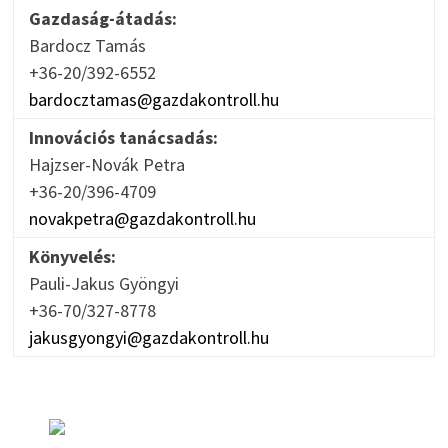
Gazdaság-átadás:
Bardocz Tamás
+36-20/392-6552
bardocztamas@gazdakontroll.hu
Innovációs tanácsadás:
Hajzser-Novák Petra
+36-20/396-4709
novakpetra@gazdakontroll.hu
Könyvelés:
Pauli-Jakus Gyöngyi
+36-70/327-8778
jakusgyongyi@gazdakontroll.hu