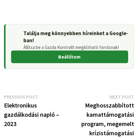
Találja meg könnyebben híreinket a Google-
ban!
Állítsa be a Gazda Kontrollt megbízható forrásnak!
Beállítom
Bejegyzés
Previous
N
PREVIOUS POST
NEXT POST
post:
p
Elektronikus
Meghosszabbított
navigáció
gazdálkodási napló –
kamattámogatási
2023
program, megemelt
krízistámogatási