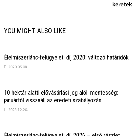
keretek
YOU MIGHT ALSO LIKE
Élelmiszerlánc-felügyeleti díj 2020: változó határidők
2020.05.08.
10 hektár alatti elővásárlási jog alóli mentesség:
januártól visszaáll az eredeti szabályozás
2023.12.20.
Élelmiszerlánc-felügyeleti díj 2026 – első részlet