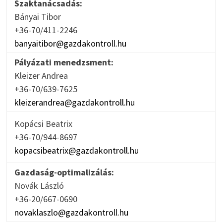
Szaktanácsadás:
Bányai Tibor
+36-70/411-2246
banyaitibor@gazdakontroll.hu
Pályázati menedzsment:
Kleizer Andrea
+36-70/639-7625
kleizerandrea@gazdakontroll.hu
Kopácsi Beatrix
+36-70/944-8697
kopacsibeatrix@gazdakontroll.hu
Gazdaság-optimalizálás:
Novák László
+36-20/667-0690
novaklaszlo@gazdakontroll.hu