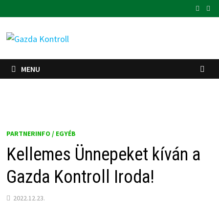
Skip
to
content
MENU
PARTNERINFO / EGYÉB
Kellemes Ünnepeket kíván a
Gazda Kontroll Iroda!
2022.12.23.