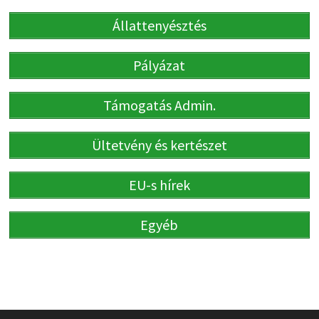
Állattenyésztés
Pályázat
Támogatás Admin.
Ültetvény és kertészet
EU-s hírek
Egyéb