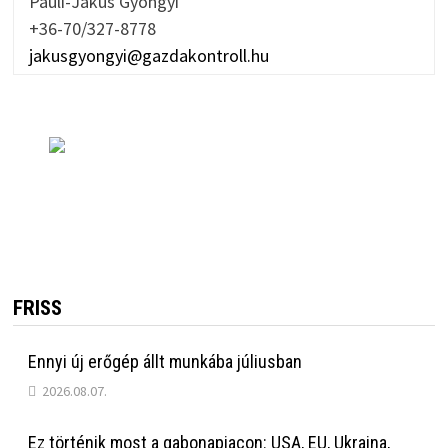
Pauli-Jakus Gyöngyi
+36-70/327-8778
jakusgyongyi@gazdakontroll.hu
FRISS
Ennyi új erőgép állt munkába júliusban
2026.08.07.
Ez történik most a gabonapiacon: USA, EU, Ukrajna,