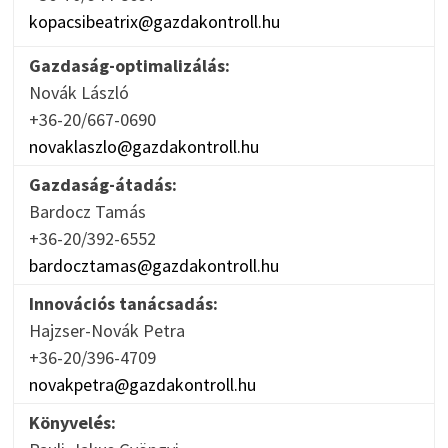
kopacsibeatrix@gazdakontroll.hu
Gazdaság-optimalizálás:
Novák László
+36-20/667-0690
novaklaszlo@gazdakontroll.hu
Gazdaság-átadás:
Bardocz Tamás
+36-20/392-6552
bardocztamas@gazdakontroll.hu
Innovációs tanácsadás:
Hajzser-Novák Petra
+36-20/396-4709
novakpetra@gazdakontroll.hu
Könyvelés: