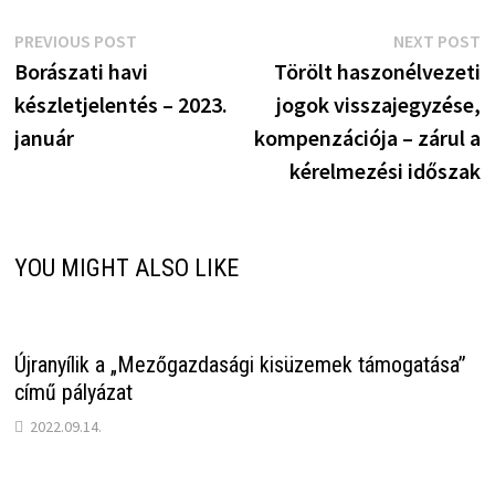
Bejegyzés
Previous
N
PREVIOUS POST
NEXT POST
post:
p
Borászati havi
Törölt haszonélvezeti
navigáció
készletjelentés – 2023.
jogok visszajegyzése,
január
kompenzációja – zárul a
kérelmezési időszak
YOU MIGHT ALSO LIKE
Újranyílik a „Mezőgazdasági kisüzemek támogatása”
című pályázat
2022.09.14.