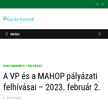
Skip
to
content
MENU
PARTNERINFO / PÁLYÁZAT
A VP és a MAHOP pályázati
felhívásai – 2023. február 2.
2023.02.02.