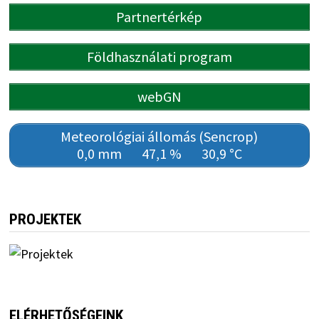
Partnertérkép
Földhasználati program
webGN
Meteorológiai állomás (Sencrop)
0,0 mm
47,1 %
30,9 °C
PROJEKTEK
ELÉRHETŐSÉGEINK