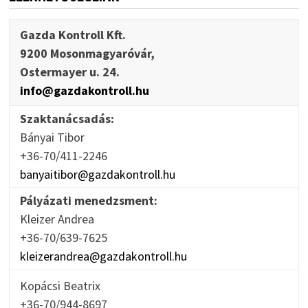
Gazda Kontroll Kft.
9200 Mosonmagyaróvár,
Ostermayer u. 24.
info@gazdakontroll.hu
Szaktanácsadás:
Bányai Tibor
+36-70/411-2246
banyaitibor@gazdakontroll.hu
Pályázati menedzsment:
Kleizer Andrea
+36-70/639-7625
kleizerandrea@gazdakontroll.hu
Kopácsi Beatrix
+36-70/944-8697