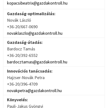
kopacsibeatrix@gazdakontroll.hu
Gazdaság-optimalizálás:
Novák László
+36-20/667-0690
novaklaszlo@gazdakontroll.hu
Gazdaság-átadás:
Bardocz Tamás
+36-20/392-6552
bardocztamas@gazdakontroll.hu
Innovációs tanácsadás:
Hajzser-Novák Petra
+36-20/396-4709
novakpetra@gazdakontroll.hu
Könyvelés:
Pauli-Jakus Gyöngyi