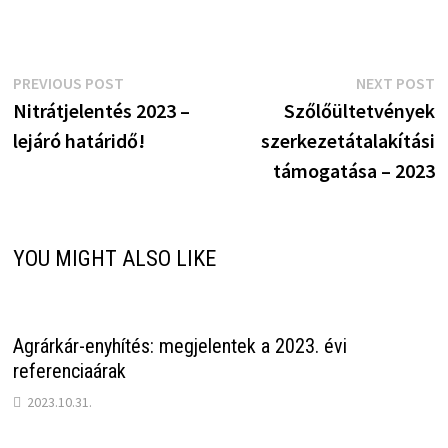
Bejegyzés
Previous
N
PREVIOUS POST
NEXT POST
post:
p
Nitrátjelentés 2023 –
Szőlőültetvények
navigáció
lejáró határidő!
szerkezetátalakítási
támogatása – 2023
YOU MIGHT ALSO LIKE
Agrárkár-enyhítés: megjelentek a 2023. évi
referenciaárak
2023.10.31.