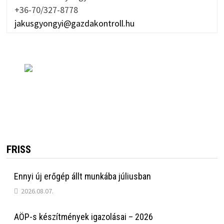
+36-70/327-8778
jakusgyongyi@gazdakontroll.hu
FRISS
Ennyi új erőgép állt munkába júliusban
2026.08.07.
AÖP-s készítmények igazolásai – 2026