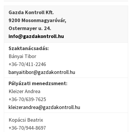
Gazda Kontroll Kft.
9200 Mosonmagyaróvár,
Ostermayer u. 24.
info@gazdakontroll.hu
Szaktanácsadás:
Bányai Tibor
+36-70/411-2246
banyaitibor@gazdakontroll.hu
Pályázati menedzsment:
Kleizer Andrea
+36-70/639-7625
kleizerandrea@gazdakontroll.hu
Kopácsi Beatrix
+36-70/944-8697