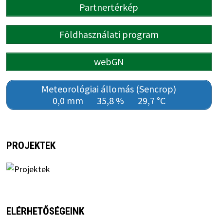
Partnertérkép
Földhasználati program
webGN
Meteorológiai állomás (Sencrop)
0,0 mm
35,8 %
29,7 °C
PROJEKTEK
ELÉRHETŐSÉGEINK