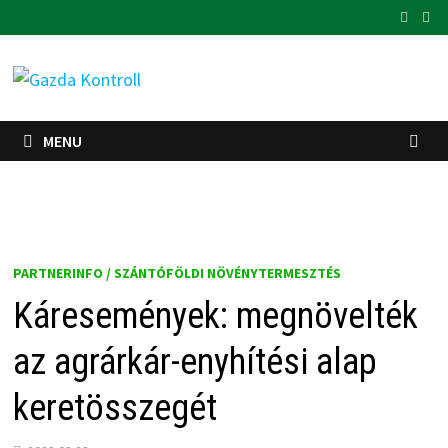
Skip
to
content
MENU
PARTNERINFO / SZÁNTÓFÖLDI NÖVÉNYTERMESZTÉS
Káresemények: megnövelték
az agrárkár-enyhítési alap
keretösszegét