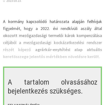
2023.03.23.
A kormány kapcsolódó határozata alapján felhívjuk
figyelmét, hogy a 2022. évi rendkívüli aszály által
okozott mezőgazdasági termelői károk kompenzálása
céljából a mezőgazdasági kockázatkezelési rendszer
részét képező
agrárkár-enyhítési alap aktuális
keretösszege jelentős mértékben növelésre került.
A tartalom olvasásához
bejelentkezés szükséges.