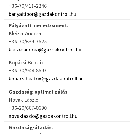
+36-70/411-2246
banyaitibor@gazdakontroll.hu
Pályázati menedzsment:
Kleizer Andrea
+36-70/639-7625
kleizerandrea@gazdakontroll.hu
Kopácsi Beatrix
+36-70/944-8697
kopacsibeatrix@gazdakontroll.hu
Gazdaság-optimalizálás:
Novák László
+36-20/667-0690
novaklaszlo@gazdakontroll.hu
Gazdaság-átadás: