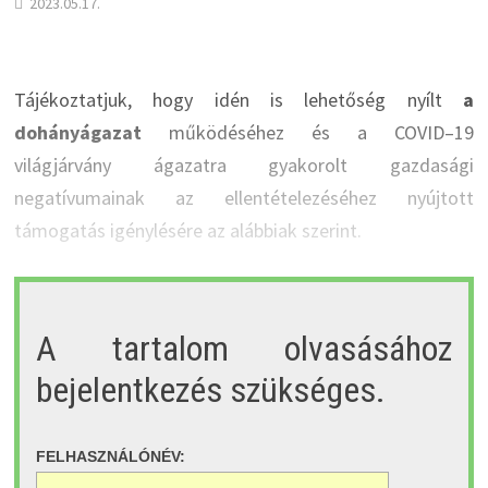
2023.05.17.
Tájékoztatjuk, hogy idén is lehetőség nyílt
a
dohányágazat
működéséhez és a COVID–19
világjárvány ágazatra gyakorolt gazdasági
negatívumainak az ellentételezéséhez nyújtott
támogatás igénylésére az alábbiak szerint.
A tartalom olvasásához
bejelentkezés szükséges.
FELHASZNÁLÓNÉV: