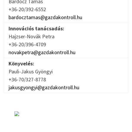
Bardocz Tamás
+36-20/392-6552
bardocztamas@gazdakontroll.hu
Innovációs tanácsadás:
Hajzser-Novák Petra
+36-20/396-4709
novakpetra@gazdakontroll.hu
Könyvelés:
Pauli-Jakus Gyöngyi
+36-70/327-8778
jakusgyongyi@gazdakontroll.hu