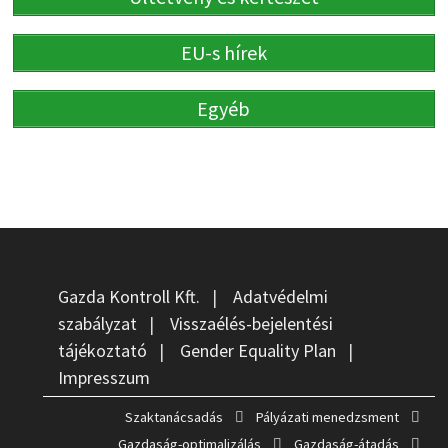
EU-s hírek
Egyéb
Gazda Kontroll Kft.
|
Adatvédelmi
szabályzat
|
Visszaélés-bejelentési
tájékoztató
|
Gender Equality Plan
|
Impresszum
Szaktanácsadás
Pályázati menedzsment
Gazdaság-optimalizálás
Gazdaság-átadás