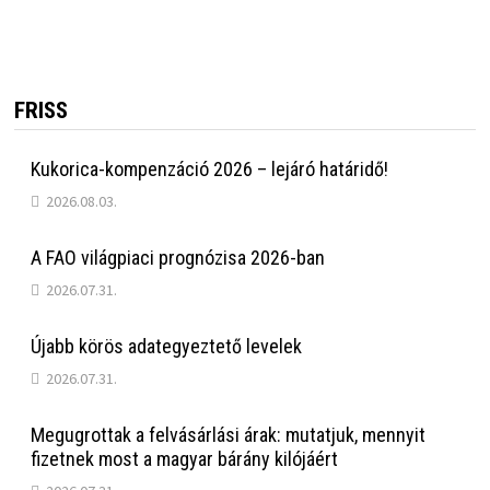
FRISS
Kukorica-kompenzáció 2026 – lejáró határidő!
2026.08.03.
A FAO világpiaci prognózisa 2026-ban
2026.07.31.
Újabb körös adategyeztető levelek
2026.07.31.
Megugrottak a felvásárlási árak: mutatjuk, mennyit
fizetnek most a magyar bárány kilójáért