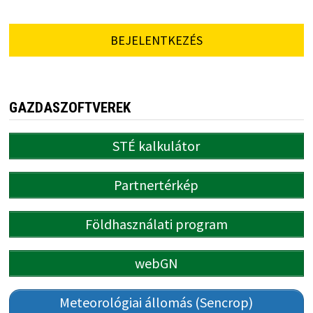
BEJELENTKEZÉS
GAZDASZOFTVEREK
STÉ kalkulátor
Partnertérkép
Földhasználati program
webGN
Meteorológiai állomás (Sencrop)