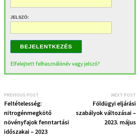
JELSZÓ:
BEJELENTKEZÉS
Elfelejtett felhasználónév vagy jelszó?
Bejegyzés
Previous
N
PREVIOUS POST
NEXT POST
post:
p
Feltételesség:
Földügyi eljárási
navigáció
nitrogénmegkötő
szabályok változásai –
növényfajok fenntartási
2023. május
időszakai – 2023