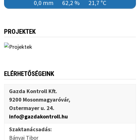
0,0 mm
62,2 %
21,7 °C
PROJEKTEK
ELÉRHETŐSÉGEINK
Gazda Kontroll Kft.
9200 Mosonmagyaróvár,
Ostermayer u. 24.
info@gazdakontroll.hu
Szaktanácsadás:
Bányai Tibor