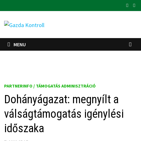
Skip
to
content
MENU
PARTNERINFO / TÁMOGATÁS ADMINISZTRÁCIÓ
Dohányágazat: megnyílt a
válságtámogatás igénylési
időszaka