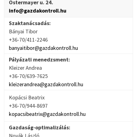
Ostermayer u. 24.
info@gazdakontroll.hu
Szaktanácsadás:
Bányai Tibor
+36-70/411-2246
banyaitibor@gazdakontroll.hu
Pályázati menedzsment:
Kleizer Andrea
+36-70/639-7625
kleizerandrea@gazdakontroll.hu
Kopácsi Beatrix
+36-70/944-8697
kopacsibeatrix@gazdakontroll.hu
Gazdaság-optimalizálás:
Novák László