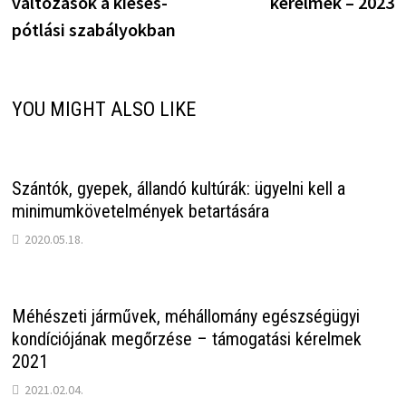
változások a kiesés-
kérelmek – 2023
pótlási szabályokban
YOU MIGHT ALSO LIKE
Szántók, gyepek, állandó kultúrák: ügyelni kell a
minimumkövetelmények betartására
2020.05.18.
Méhészeti járművek, méhállomány egészségügyi
kondíciójának megőrzése – támogatási kérelmek
2021
2021.02.04.