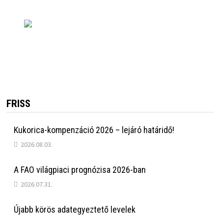
FRISS
Kukorica-kompenzáció 2026 – lejáró határidő!
2026.08.03.
A FAO világpiaci prognózisa 2026-ban
2026.07.31.
Újabb körös adategyeztető levelek