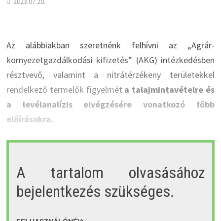
2023.07.20.
Az alábbiakban szeretnénk felhívni az „Agrár-
környezetgazdálkodási kifizetés” (AKG) intézkedésben
résztvevő, valamint a nitrátérzékeny területekkel
rendelkező termelők figyelmét
a talajmintavételre és
a levélanalízis elvégzésére vonatkozó főbb
előírásokra.
A tartalom olvasásához
bejelentkezés szükséges.