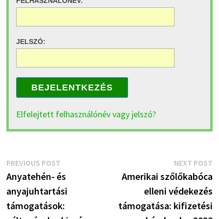
FELHASZNÁLÓNÉV:
JELSZÓ:
BEJELENTKEZÉS
Elfelejtett felhasználónév vagy jelszó?
Bejegyzés
Previous
N
PREVIOUS POST
NEXT POST
post:
p
Anyatehén- és
Amerikai szőlőkabóca
navigáció
anyajuhtartási
elleni védekezés
támogatások:
támogatása: kifizetési