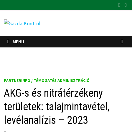
Skip
to
content
MENU
PARTNERINFO / TÁMOGATÁS ADMINISZTRÁCIÓ
AKG-s és nitrátérzékeny
területek: talajmintavétel,
levélanalízis – 2023