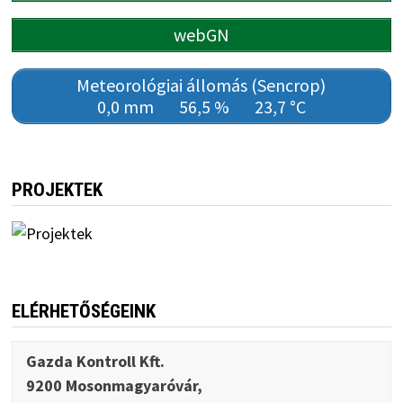
webGN
Meteorológiai állomás (Sencrop)
0,0 mm
56,5 %
23,7 °C
PROJEKTEK
ELÉRHETŐSÉGEINK
Gazda Kontroll Kft.
9200 Mosonmagyaróvár,