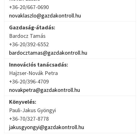
+36-20/667-0690
novaklaszlo@gazdakontroll.hu
Gazdaság-átadás:
Bardocz Tamás
+36-20/392-6552
bardocztamas@gazdakontroll.hu
Innovációs tanácsadás:
Hajzser-Novák Petra
+36-20/396-4709
novakpetra@gazdakontroll.hu
Könyvelés:
Pauli-Jakus Gyöngyi
+36-70/327-8778
jakusgyongyi@gazdakontroll.hu