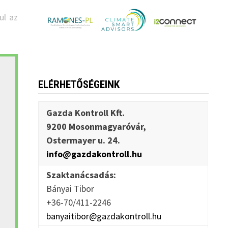
ul az
ELÉRHETŐSÉGEINK
Gazda Kontroll Kft.
9200 Mosonmagyaróvár,
Ostermayer u. 24.
info@gazdakontroll.hu
Szaktanácsadás:
Bányai Tibor
+36-70/411-2246
banyaitibor@gazdakontroll.hu