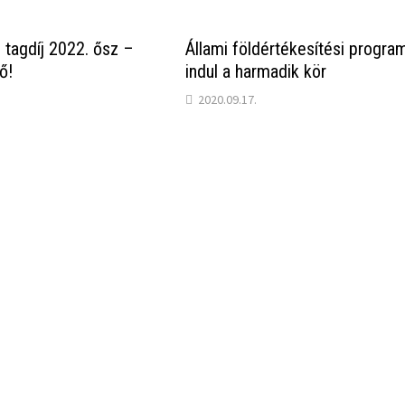
 tagdíj 2022. ősz –
Állami földértékesítési progra
ő!
indul a harmadik kör
2020.09.17.