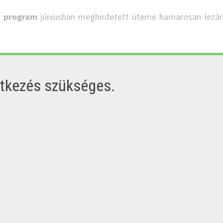
i program
júniusban meghirdetett üteme hamarosan lezár
ntkezés szükséges.