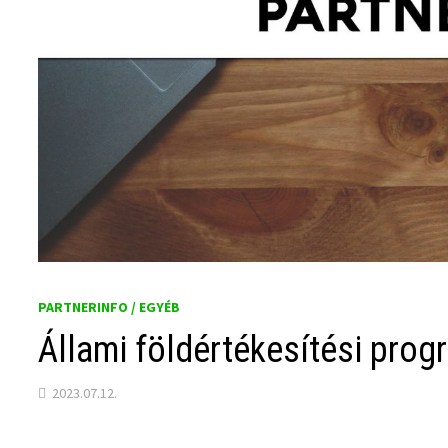
PARTNERINFO / EGYÉB
Állami földértékesítési progr
2023.07.12.