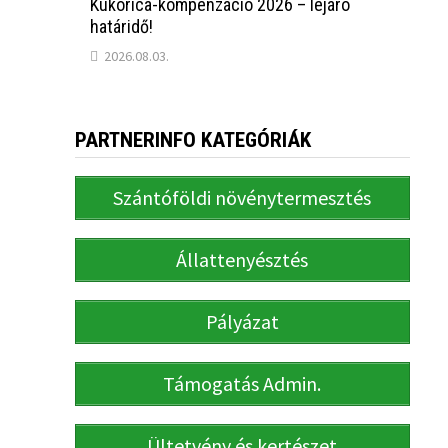
Kukorica-kompenzáció 2026 – lejáró
határidő!
2026.08.03.
PARTNERINFO KATEGÓRIÁK
Szántóföldi növénytermesztés
Állattenyésztés
Pályázat
Támogatás Admin.
Ültetvény és kertészet