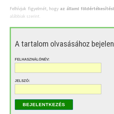
Felhívjuk figyelmét, hogy
az állami földértékesítés
alábbiak szerint.
A tartalom olvasásához bejele
FELHASZNÁLÓNÉV:
JELSZÓ:
BEJELENTKEZÉS