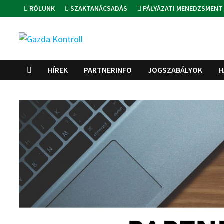
Skip
RÓLUNK
SZAKTANÁCSADÁS
PÁLYÁZATI MENEDZSMENT
to
content
HÍREK
PARTNERINFO
JOGSZABÁLYOK
H