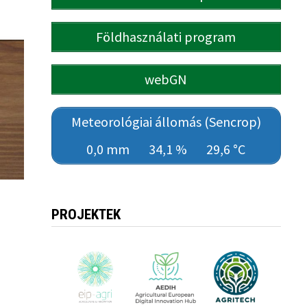
Földhasználati program
webGN
Meteorológiai állomás (Sencrop)
0,0 mm
34,1 %
29,6 °C
PROJEKTEK