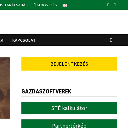
ÓS TANÁCSADÁS
KÖNYVELÉS
EK
KAPCSOLAT
BEJELENTKEZÉS
GAZDASZOFTVEREK
STÉ kalkulátor
Partnertérkép