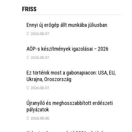
FRISS
Ennyi új erőgép állt munkába júliusban
2026.08.07.
AÖP-s készítmények igazolásai – 2026
2026.08.07.
Ez történik most a gabonapiacon: USA, EU,
Ukrajna, Oroszország
2026.08.07.
Újranyíló és meghosszabbított erdészeti
pályázatok
2026.08.06.