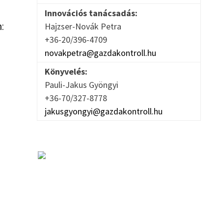
Innovációs tanácsadás:
Hajzser-Novák Petra
m:
+36-20/396-4709
novakpetra@gazdakontroll.hu
Könyvelés:
Pauli-Jakus Gyöngyi
+36-70/327-8778
jakusgyongyi@gazdakontroll.hu