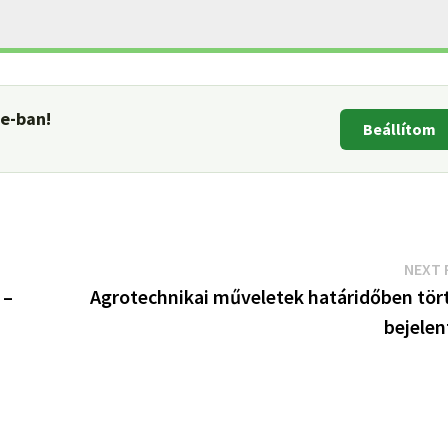
le-ban!
Beállítom
NEXT 
 –
Agrotechnikai műveletek határidőben tör
bejelen