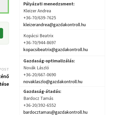
Pályázati menedzsment:
Kleizer Andrea
+36-70/639-7625
kleizerandrea@gazdakontroll.hu
Kopácsi Beatrix
+36-70/944-8697
kopacsibeatrix@gazdakontroll.hu
Gazdaság-optimalizálás:
Novák László
Next
POST
+36-20/667-0690
post:
ténő
novaklaszlo@gazdakontroll.hu
tése
Gazdaság-átadás:
Bardocz Tamás
+36-20/392-6552
bardocztamas@gazdakontroll.hu