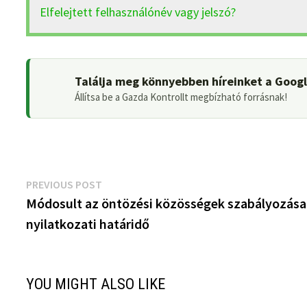
Elfelejtett felhasználónév vagy jelszó?
Találja meg könnyebben híreinket a Goog
Állítsa be a Gazda Kontrollt megbízható forrásnak!
Bejegyzés
Previous
PREVIOUS POST
post:
Módosult az öntözési közösségek szabályozása
navigáció
nyilatkozati határidő
YOU MIGHT ALSO LIKE