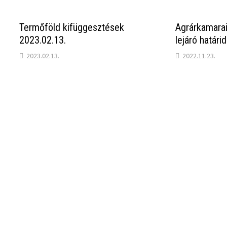
Termőföld kifüggesztések
Agrárkamarai
2023.02.13.
lejáró határid
2023.02.13.
2022.11.23.