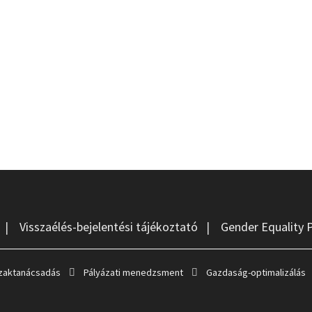
|
Visszaélés-bejelentési tájékoztató
|
Gender Equality 
zaktanácsadás
Pályázati menedzsment
Gazdaság-optimalizálás