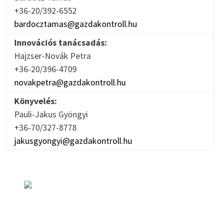
+36-20/392-6552
bardocztamas@gazdakontroll.hu
Innovációs tanácsadás:
Hajzser-Novák Petra
+36-20/396-4709
novakpetra@gazdakontroll.hu
Könyvelés:
Pauli-Jakus Gyöngyi
+36-70/327-8778
jakusgyongyi@gazdakontroll.hu