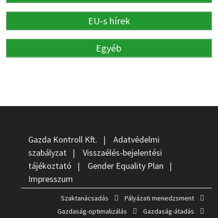
EU-s hírek
Egyéb
Gazda Kontroll Kft.
|
Adatvédelmi
szabályzat
|
Visszaélés-bejelentési
tájékoztató
|
Gender Equality Plan
|
Impresszum
Szaktanácsadás
Pályázati menedzsment
Gazdaság-optimalizálás
Gazdaság-átadás