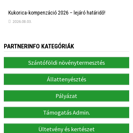
Kukorica-kompenzáció 2026 – lejáró határidő!
2026.08.03.
PARTNERINFO KATEGÓRIÁK
Szántóföldi növénytermesztés
Állattenyésztés
Pályázat
Támogatás Admin.
Ültetvény és kertészet