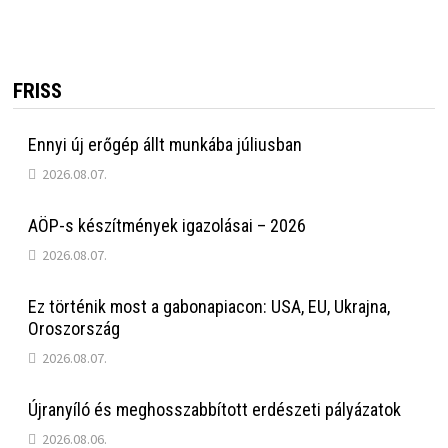
FRISS
Ennyi új erőgép állt munkába júliusban
2026.08.07.
AÖP-s készítmények igazolásai – 2026
2026.08.07.
Ez történik most a gabonapiacon: USA, EU, Ukrajna,
Oroszország
2026.08.07.
Újranyíló és meghosszabbított erdészeti pályázatok
2026.08.06.