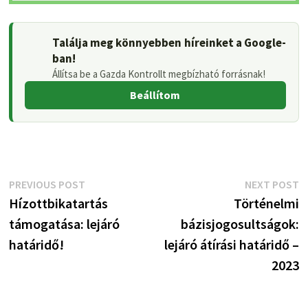
Találja meg könnyebben híreinket a Google-
ban!
Állítsa be a Gazda Kontrollt megbízható forrásnak!
Beállítom
Bejegyzés
Previous
N
PREVIOUS POST
NEXT POST
post:
p
Hízottbikatartás
Történelmi
navigáció
támogatása: lejáró
bázisjogosultságok:
határidő!
lejáró átírási határidő –
2023