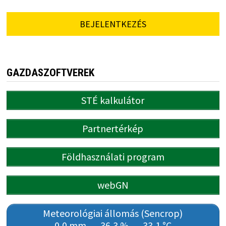
BEJELENTKEZÉS
GAZDASZOFTVEREK
STÉ kalkulátor
Partnertérkép
Földhasználati program
webGN
Meteorológiai állomás (Sencrop)
0,0 mm
36,3 %
33,1 °C