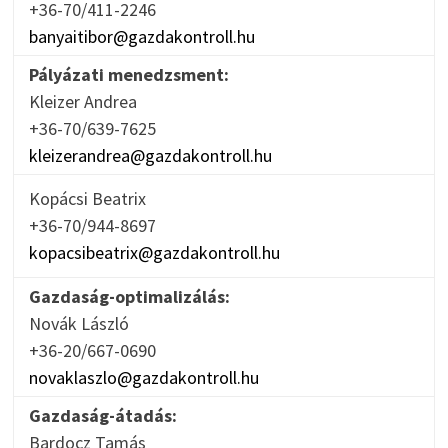
+36-70/411-2246
banyaitibor@gazdakontroll.hu
Pályázati menedzsment:
Kleizer Andrea
+36-70/639-7625
kleizerandrea@gazdakontroll.hu
Kopácsi Beatrix
+36-70/944-8697
kopacsibeatrix@gazdakontroll.hu
Gazdaság-optimalizálás:
Novák László
+36-20/667-0690
novaklaszlo@gazdakontroll.hu
Gazdaság-átadás:
Bardocz Tamás