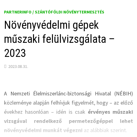
PARTNERINFO / SZÁNTÓFÖLDI NÖVÉNYTERMESZTÉS
Növényvédelmi gépek
műszaki felülvizsgálata –
2023
2023.08.31.
A Nemzeti Élelmiszerlánc-biztonsági Hivatal (NÉBIH)
közleménye alapján felhívjuk figyelmét, hogy – az előző
évekhez hasonlóan – idén is csak
érvényes műszaki
vizsgával rendelkező permetezőgéppel lehet
növényvédelmi munkát végezni
az alábbiak szerint.