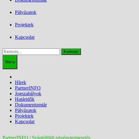
Pályázatok
Projektek
Kapcsolat
Keresés:
Menu
Hírek
PartnerINFO
Jogszabályok
Határidők
Dokumentumtár
Pályázatok
Projektek
Kapcsolat
PartnerINFO / Szántóföldi növénytermesztés