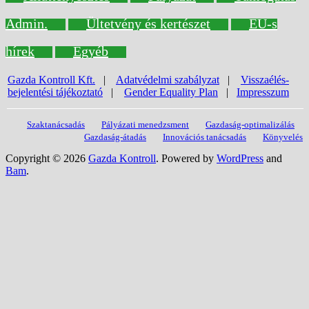
Admin.
Ültetvény és kertészet
EU-s
hírek
Egyéb
Gazda Kontroll Kft.
|
Adatvédelmi szabályzat
|
Visszaélés-
bejelentési tájékoztató
|
Gender Equality Plan
|
Impresszum
Szaktanácsadás
Pályázati menedzsment
Gazdaság-optimalizálás
Gazdaság-átadás
Innovációs tanácsadás
Könyvelés
Copyright © 2026
Gazda Kontroll
. Powered by
WordPress
and
Bam
.