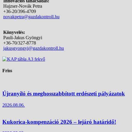
Innovációs tanácsadás:
Hajzser-Novák Petra
+36-20/396-4709
novakpetra@gazdakontroll.hu
Könyvelés:
Pauli-Jakus Gyöngyi
+36-70/327-8778
jakusgyongyi@gazdakontroll.hu
Friss
Újranyíló és meghosszabbított erdészeti pályázatok
2026.08.06.
Kukorica-kompenzáció 2026 – lejáró határidő!