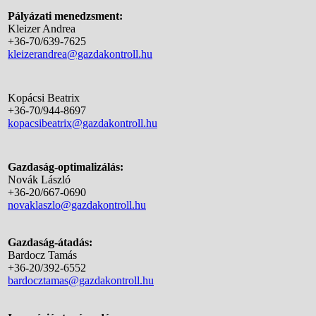
Pályázati menedzsment:
Kleizer Andrea
+36-70/639-7625
kleizerandrea@gazdakontroll.hu
Kopácsi Beatrix
+36-70/944-8697
kopacsibeatrix@gazdakontroll.hu
Gazdaság-optimalizálás:
Novák László
+36-20/667-0690
novaklaszlo@gazdakontroll.hu
Gazdaság-átadás:
Bardocz Tamás
+36-20/392-6552
bardocztamas@gazdakontroll.hu