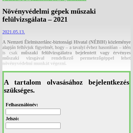
Növényvédelmi gépek műszaki
felülvizsgálata – 2021
2021.05.13.
A Nemzeti Élelmiszerlánc-biztonsági Hivatal (NÉBIH) közleménye
alapján felhívjuk figyelmét, hogy – a tavalyi évhez hasonlóan – idén
is csak
műszaki felülvizsgálatra bejelentett vagy érvényes
műszaki vizsgával rendelkező permetezőgéppel lehet
növényvédelmi munkát végezni.
A tartalom olvasásához bejelentkezés
szükséges.
Felhasználónév:
Jelszó: