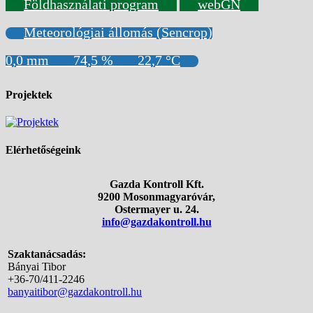
Földhasználati program
webGN
Meteorológiai állomás (Sencrop)
0,0 mm
74,5 %
22,7 °C
Projektek
Elérhetőségeink
Gazda Kontroll Kft.
9200 Mosonmagyaróvár,
Ostermayer u. 24.
info@gazdakontroll.hu
Szaktanácsadás:
Bányai Tibor
+36-70/411-2246
banyaitibor@gazdakontroll.hu