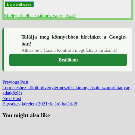
Bejelentkezés
Elfelejtett felhasználónév vagy jelszó?
Találja meg könnyebben híreinket a Google-
ban!
Állítsa be a Gazda Kontrollt megbízható forrásnak!
Beállítom
Bejegyzés
Previous
Previous Post
post:
Termeléshez kötött növénytermesztési támogatások: szaporítóanyag
navigáció
adatközlés
Next
Next Post
post:
Egységes kérelem 2021: lejáró határidő!
You might also like