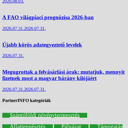
2026.08.03.
A FAO világpiaci prognózisa 2026-ban
2026.07.31.
2026.07.31.
Újabb körös adategyeztető levelek
2026.07.31.
Megugrottak a felvásárlási árak: mutatjuk, mennyit
fizetnek most a magyar bárány kilójáért
2026.07.31.
2026.07.31.
PartnerINFO kategóriák
Szántóföldi növénytermesztés
Állattenyésztés
Pályázat
Támogatás