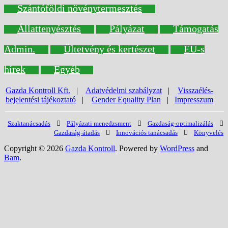
Szántóföldi növénytermesztés
Állattenyésztés
Pályázat
Támogatás
Admin.
Ültetvény és kertészet
EU-s
hírek
Egyéb
Gazda Kontroll Kft.
|
Adatvédelmi szabályzat
|
Visszaélés-
bejelentési tájékoztató
|
Gender Equality Plan
|
Impresszum
Szaktanácsadás
Pályázati menedzsment
Gazdaság-optimalizálás
Gazdaság-átadás
Innovációs tanácsadás
Könyvelés
Copyright © 2026
Gazda Kontroll
. Powered by
WordPress
and
Bam
.