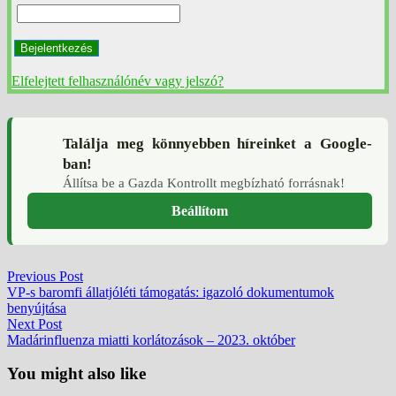
Bejelentkezés
Elfelejtett felhasználónév vagy jelszó?
Találja meg könnyebben híreinket a Google-
ban!
Állítsa be a Gazda Kontrollt megbízható forrásnak!
Beállítom
Bejegyzés
Previous
Previous Post
post:
VP-s baromfi állatjóléti támogatás: igazoló dokumentumok
navigáció
benyújtása
Next
Next Post
post:
Madárinfluenza miatti korlátozások – 2023. október
You might also like