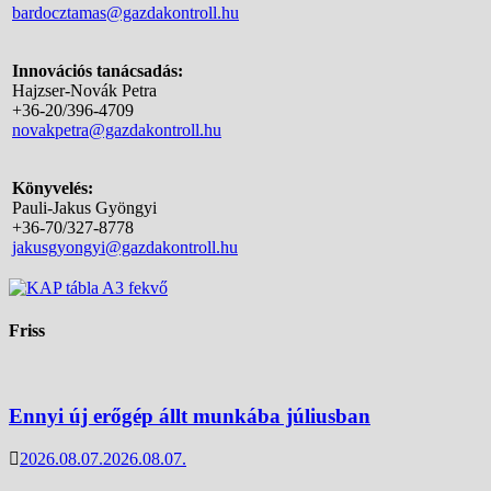
bardocztamas@gazdakontroll.hu
Innovációs tanácsadás:
Hajzser-Novák Petra
+36-20/396-4709
novakpetra@gazdakontroll.hu
Könyvelés:
Pauli-Jakus Gyöngyi
+36-70/327-8778
jakusgyongyi@gazdakontroll.hu
Friss
Ennyi új erőgép állt munkába júliusban
2026.08.07.
2026.08.07.