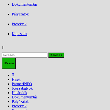
Dokumentumtár
Pályázatok
Projektek
Kapcsolat
Keresés:
Menu
Hírek
PartnerINFO
Jogszabályok
Határidők
Dokumentumtár
Pályázatok
Projektek