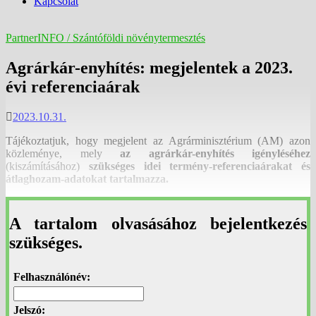
Kapcsolat
PartnerINFO / Szántóföldi növénytermesztés
Agrárkár-enyhítés: megjelentek a 2023.
évi referenciaárak
2023.10.31.
Tájékoztatjuk, hogy megjelent az Agrárminisztérium (AM) azon
közleménye, mely
az agrárkár-enyhítés igényléséhez
(kiszámításához)
szükséges idei termény-referenciaárakat és
átlaghozam-adatokat tartalmazza.
A tartalom olvasásához bejelentkezés
szükséges.
Felhasználónév:
Jelszó: