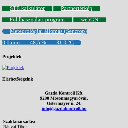
STÉ kalkulátor
Partnertérkép
Földhasználati program
webGN
Meteorológiai állomás (Sencrop)
0,0 mm
48,5 %
31,0 °C
Projektek
Elérhetőségeink
Gazda Kontroll Kft.
9200 Mosonmagyaróvár,
Ostermayer u. 24.
info@gazdakontroll.hu
Szaktanácsadás:
Bányai Tibor