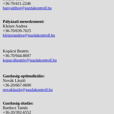
+36-70/411-2246
banyaitibor@gazdakontroll.hu
Pályázati menedzsment:
Kleizer Andrea
+36-70/639-7625
kleizerandrea@gazdakontroll.hu
Kopácsi Beatrix
+36-70/944-8697
kopacsibeatrix@gazdakontroll.hu
Gazdaság-optimalizálás:
Novák László
+36-20/667-0690
novaklaszlo@gazdakontroll.hu
Gazdaság-átadás:
Bardocz Tamás
+36-20/392-6552