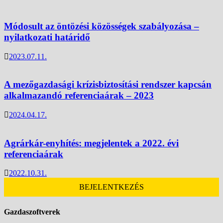
Módosult az öntözési közösségek szabályozása –
nyilatkozati határidő
2023.07.11.
A mezőgazdasági krízisbiztosítási rendszer kapcsán
alkalmazandó referenciaárak – 2023
2024.04.17.
Agrárkár-enyhítés: megjelentek a 2022. évi
referenciaárak
2022.10.31.
BEJELENTKEZÉS
Gazdaszoftverek