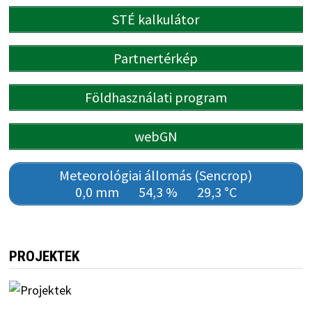
STÉ kalkulátor
Partnertérkép
Földhasználati program
webGN
Meteorológiai állomás (Sencrop)
0,0 mm
54,3 %
29,3 °C
PROJEKTEK