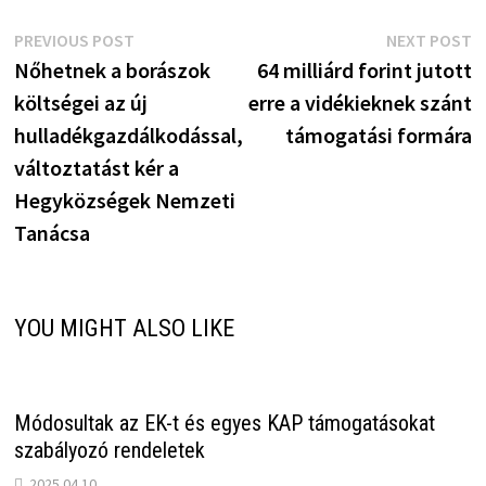
Bejegyzés
Previous
N
PREVIOUS POST
NEXT POST
post:
p
Nőhetnek a borászok
64 milliárd forint jutott
navigáció
költségei az új
erre a vidékieknek szánt
hulladékgazdálkodással,
támogatási formára
változtatást kér a
Hegyközségek Nemzeti
Tanácsa
YOU MIGHT ALSO LIKE
Módosultak az EK-t és egyes KAP támogatásokat
szabályozó rendeletek
2025.04.10.