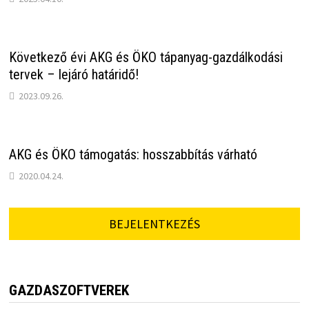
Következő évi AKG és ÖKO tápanyag-gazdálkodási
tervek – lejáró határidő!
2023.09.26.
AKG és ÖKO támogatás: hosszabbítás várható
2020.04.24.
BEJELENTKEZÉS
GAZDASZOFTVEREK