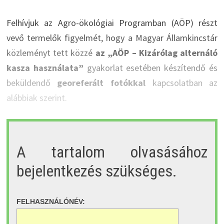
Felhívjuk az Agro-ökológiai Programban (AÖP) részt
vevő termelők figyelmét, hogy a Magyar Államkincstár
közleményt tett közzé
az „AÖP – Kizárólag alternáló
kasza használata”
gyakorlat esetében készítendő és
beküldendő
georeferált fotókkal
kapcsolatban az
alábbiak szerint.
A tartalom olvasásához
bejelentkezés szükséges.
FELHASZNÁLÓNÉV: