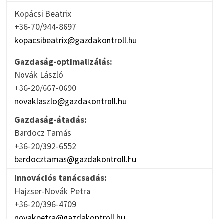
Kopácsi Beatrix
+36-70/944-8697
kopacsibeatrix@gazdakontroll.hu
Gazdaság-optimalizálás:
Novák László
+36-20/667-0690
novaklaszlo@gazdakontroll.hu
Gazdaság-átadás:
Bardocz Tamás
+36-20/392-6552
bardocztamas@gazdakontroll.hu
Innovációs tanácsadás:
Hajzser-Novák Petra
+36-20/396-4709
novakpetra@gazdakontroll.hu