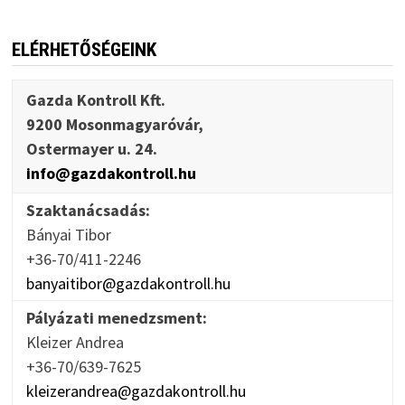
ELÉRHETŐSÉGEINK
Gazda Kontroll Kft.
9200 Mosonmagyaróvár,
Ostermayer u. 24.
info@gazdakontroll.hu
Szaktanácsadás:
Bányai Tibor
+36-70/411-2246
banyaitibor@gazdakontroll.hu
Pályázati menedzsment:
Kleizer Andrea
+36-70/639-7625
kleizerandrea@gazdakontroll.hu