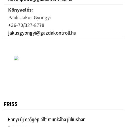
Könyvelés:
Pauli-Jakus Gyöngyi
+36-70/327-8778
jakusgyongyi@gazdakontroll.hu
FRISS
Ennyi új erőgép állt munkába júliusban