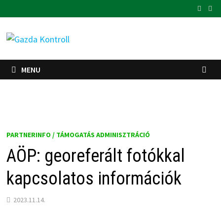
Skip
to
content
MENU
PARTNERINFO / TÁMOGATÁS ADMINISZTRÁCIÓ
AÖP: georeferált fotókkal
kapcsolatos információk
2023.11.14.