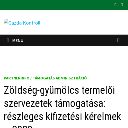
Skip
to
content
MENU
PARTNERINFO / TÁMOGATÁS ADMINISZTRÁCIÓ
Zöldség-gyümölcs termelői
szervezetek támogatása:
részleges kifizetési kérelmek