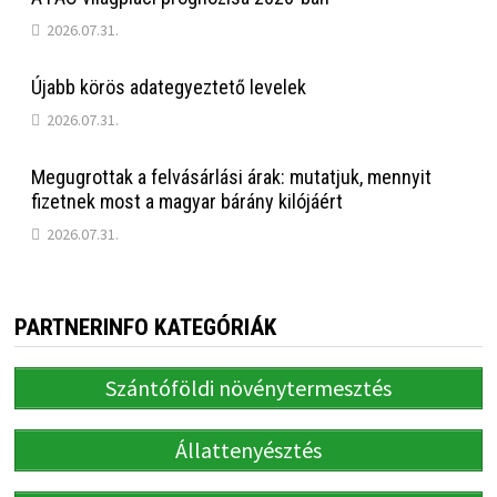
2026.07.31.
Újabb körös adategyeztető levelek
2026.07.31.
Megugrottak a felvásárlási árak: mutatjuk, mennyit
fizetnek most a magyar bárány kilójáért
2026.07.31.
PARTNERINFO KATEGÓRIÁK
Szántóföldi növénytermesztés
Állattenyésztés