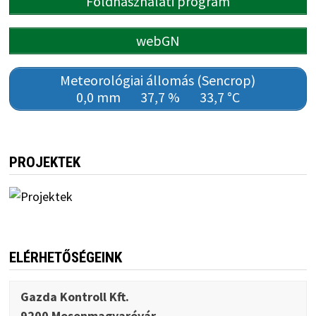
Földhasználati program
webGN
Meteorológiai állomás (Sencrop)
0,0 mm
37,7 %
33,7 °C
PROJEKTEK
ELÉRHETŐSÉGEINK
Gazda Kontroll Kft.
9200 Mosonmagyaróvár,