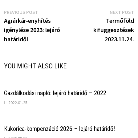
Bejegyzés
Previous
N
PREVIOUS POST
NEXT POST
post:
p
Agrárkár-enyhítés
Termőföld
navigáció
igénylése 2023: lejáró
kifüggesztések
határidő!
2023.11.24.
YOU MIGHT ALSO LIKE
Gazdálkodási napló: lejáró határidő – 2022
2022.01.25.
Kukorica-kompenzáció 2026 – lejáró határidő!