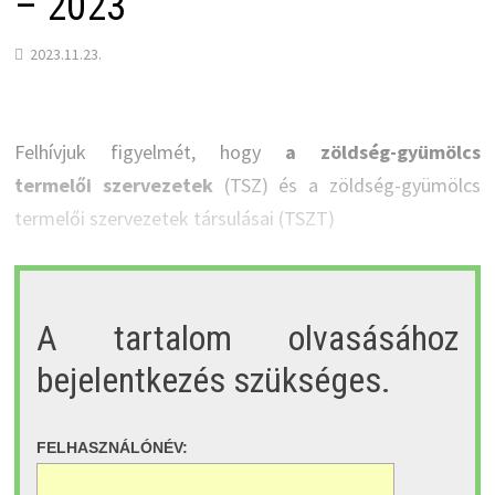
– 2023
2023.11.23.
Felhívjuk figyelmét, hogy
a zöldség-gyümölcs
termelői szervezetek
(TSZ) és a zöldség-gyümölcs
termelői szervezetek társulásai (TSZT)
A tartalom olvasásához
bejelentkezés szükséges.
FELHASZNÁLÓNÉV: