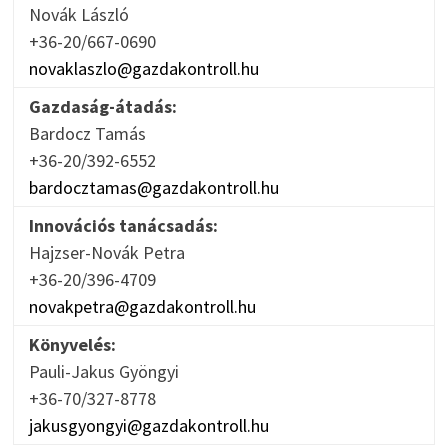
Novák László
+36-20/667-0690
novaklaszlo@gazdakontroll.hu
Gazdaság-átadás:
Bardocz Tamás
+36-20/392-6552
bardocztamas@gazdakontroll.hu
Innovációs tanácsadás:
Hajzser-Novák Petra
+36-20/396-4709
novakpetra@gazdakontroll.hu
Könyvelés:
Pauli-Jakus Gyöngyi
+36-70/327-8778
jakusgyongyi@gazdakontroll.hu