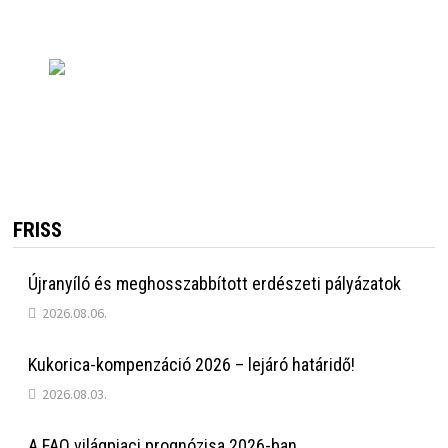
FRISS
Újranyíló és meghosszabbított erdészeti pályázatok
2026.08.06.
Kukorica-kompenzáció 2026 – lejáró határidő!
2026.08.03.
A FAO világpiaci prognózisa 2026-ban