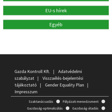
EU-s hírek
Egyéb
Gazda Kontroll Kft.
|
Adatvédelmi
szabályzat
|
Visszaélés-bejelentési
tájékoztató
|
Gender Equality Plan
|
Impresszum
Szaktanácsadás
Pályázati menedzsment
Gazdaság-optimalizálás
Gazdaság-átadás