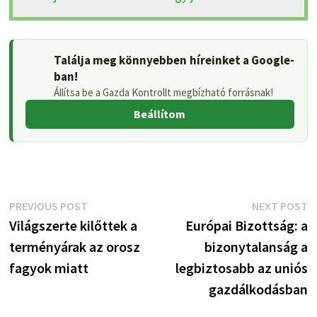
Találja meg könnyebben híreinket a Google-
ban!
Állítsa be a Gazda Kontrollt megbízható forrásnak!
Beállítom
Bejegyzés
Previous
N
PREVIOUS POST
NEXT POST
post:
p
Világszerte kilőttek a
Európai Bizottság: a
navigáció
terményárak az orosz
bizonytalanság a
fagyok miatt
legbiztosabb az uniós
gazdálkodásban