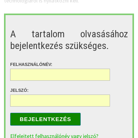
technológiáról is nyilatkozni kell.
A tartalom olvasásához
bejelentkezés szükséges.
FELHASZNÁLÓNÉV:
JELSZÓ:
BEJELENTKEZÉS
Elfelejtett felhasználónév vagy jelszó?