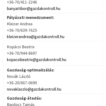
+36-70/411-2246
banyaitibor@gazdakontroll.hu
Pályázati menedzsment:
Kleizer Andrea
+36-70/639-7625
kleizerandrea@gazdakontroll.hu
Kopácsi Beatrix
+36-70/944-8697
kopacsibeatrix@gazdakontroll.hu
Gazdaság-optimalizálás:
Novák László
+36-20/667-0690
novaklaszlo@gazdakontroll.hu
Gazdaság-átadás:
Bardocz Tamás