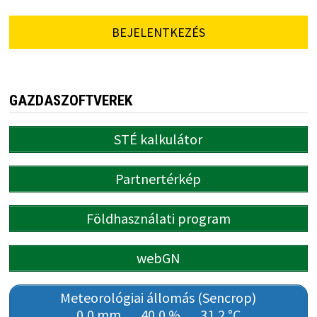
BEJELENTKEZÉS
GAZDASZOFTVEREK
STÉ kalkulátor
Partnertérkép
Földhasználati program
webGN
Meteorológiai állomás (Sencrop)
0,0 mm
40,0 %
31,2 °C