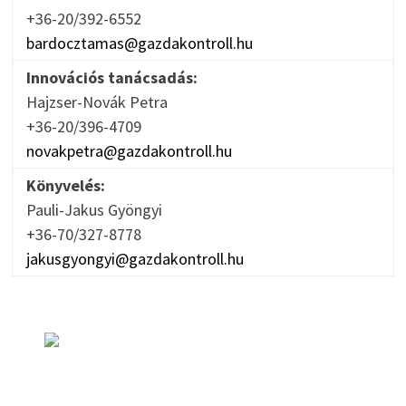
+36-20/392-6552
bardocztamas@gazdakontroll.hu
Innovációs tanácsadás:
Hajzser-Novák Petra
+36-20/396-4709
novakpetra@gazdakontroll.hu
Könyvelés:
Pauli-Jakus Gyöngyi
+36-70/327-8778
jakusgyongyi@gazdakontroll.hu