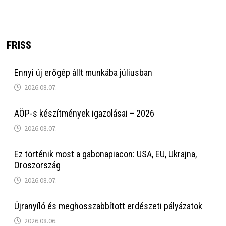
FRISS
Ennyi új erőgép állt munkába júliusban
2026.08.07.
AÖP-s készítmények igazolásai – 2026
2026.08.07.
Ez történik most a gabonapiacon: USA, EU, Ukrajna,
Oroszország
2026.08.07.
Újranyíló és meghosszabbított erdészeti pályázatok
2026.08.06.