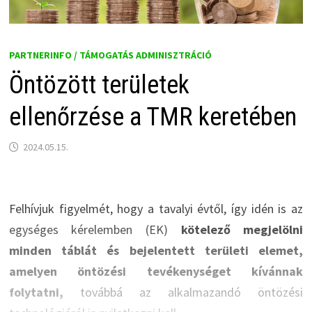
PARTNERINFO / TÁMOGATÁS ADMINISZTRÁCIÓ
Öntözött területek
ellenőrzése a TMR keretében
2024.05.15.
Felhívjuk figyelmét, hogy a tavalyi évtől, így idén is az
egységes kérelemben (EK)
kötelező megjelölni
minden táblát és bejelentett területi elemet,
amelyen öntözési tevékenységet kívánnak
folytatni,
továbbá az alkalmazandó öntözési