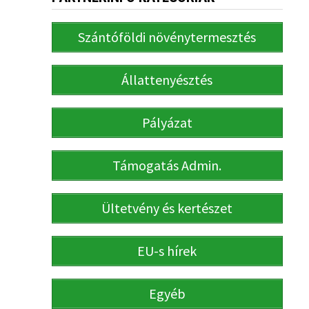
Szántóföldi növénytermesztés
Állattenyésztés
Pályázat
Támogatás Admin.
Ültetvény és kertészet
EU-s hírek
Egyéb