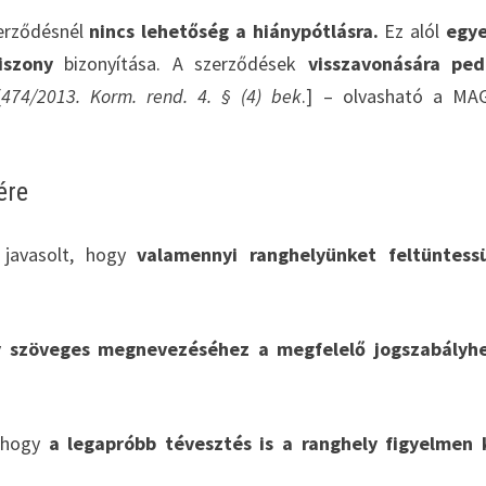
zerződésnél
nincs lehetőség a hiánypótlásra.
Ez alól
egye
viszony
bizonyítása. A szerződések
visszavonására ped
[
474/2013. Korm. rend. 4. § (4) bek
.] – olvasható a MA
ére
n javasolt, hogy
valamennyi ranghelyünket feltüntess
y szöveges megnevezéséhez a megfelelő jogszabályhe
, hogy
a legapróbb tévesztés is a ranghely figyelmen 