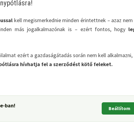
nypótlásra!
pussal
kell megismerkednie minden érintettnek – azaz nem
inden más jogalkalmazónak is – ezért fontos, hogy
le
tilalmat ezért a gazdaságátadás során nem kell alkalmazni, 
tlásra hívhatja fel a szerződést kötő feleket.
le-ban!
Beállítom