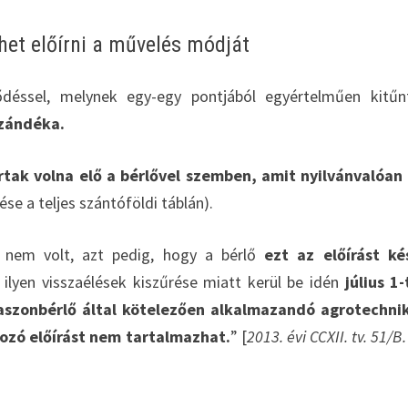
et előírni a művelés módját
ződéssel, melynek egy-egy pontjából egyértelműen kitű
szándéka.
tak volna elő a bérlővel szemben, amit nyilvánvalóa
se a teljes szántóföldi táblán).
 nem volt, azt pedig, hogy a bérlő
ezt az előírást ké
 ilyen visszaélések kiszűrése miatt kerül be idén
július 1-
aszonbérlő által kötelezően alkalmazandó agrotechni
ozó előírást nem tartalmazhat.
” [
2013. évi CCXII. tv. 51/B.