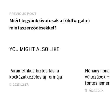
Bejegyzés
Previous
PREVIOUS POST
post:
Miért legyünk óvatosak a földforgalmi
navigáció
mintaszerződésekkel?
YOU MIGHT ALSO LIKE
Parametrikus biztosítás: a
Néhány hóna
kockázatkezelés új formája
változások –
fontos ismer
2025.12.17.
2022.10.14.