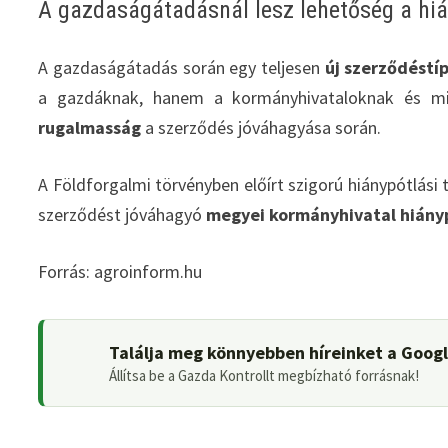
A gazdaságátadásnál lesz lehetőség a hiá
A gazdaságátadás során egy teljesen
új szerződéstí
a gazdáknak, hanem a kormányhivataloknak és m
rugalmasság
a szerződés jóváhagyása során.
A Földforgalmi törvényben előírt szigorú hiánypótlási 
szerződést jóváhagyó
megyei kormányhivatal hiánypó
Forrás: agroinform.hu
Találja meg könnyebben híreinket a Goog
Állítsa be a Gazda Kontrollt megbízható forrásnak!