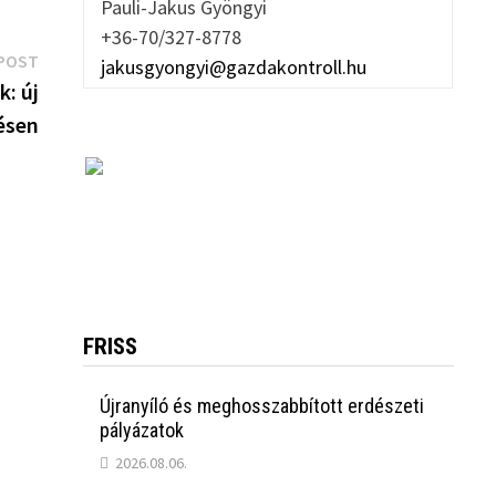
Pauli-Jakus Gyöngyi
+36-70/327-8778
Next
POST
jakusgyongyi@gazdakontroll.hu
post:
: új
ésen
s
FRISS
Újranyíló és meghosszabbított erdészeti
pályázatok
2026.08.06.