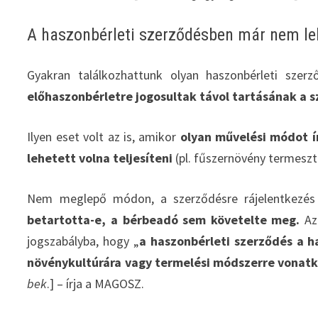
A haszonbérleti szerződésben már nem leh
Gyakran találkozhattunk olyan haszonbérleti szer
előhaszonbérletre jogosultak távol tartásának a 
Ilyen eset volt az is, amikor
olyan művelési módot ír
lehetett volna teljesíteni
(pl. fűszernövény termeszté
Nem meglepő módon, a szerződésre rájelentkezés
betartotta-e, a bérbeadó sem követelte meg.
Az
jogszabályba, hogy „
a haszonbérleti szerződés a h
növénykultúrára vagy termelési módszerre vonatk
bek
.] – írja a MAGOSZ.