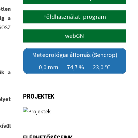
tlen
Földhasználati program
ig a
GOSZ
webGN
Meteorológiai állomás (Sencrop)
0,0 mm
74,7 %
23,0 °C
ük a
PROJEKTEK
lyet
kívül