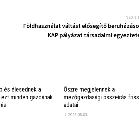
NEXT 
Földhasználat váltást elősegítő beruházások
KAP pályázat társadalmi egyeztet
p és élesednek a
Őszre megjelennek a
 ezt minden gazdának
mezőgazdasági összeírás fris
nie
adatai
2023.08.03.