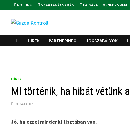
Skip
RÓLUNK
SZAKTANÁCSADÁS
PÁLYÁZATI MENEDZSMENT
to
content
HÍREK
PARTNERINFO
JOGSZABÁLYOK
H
HÍREK
Mi történik, ha hibát vétünk
2024.06.07.
Jó, ha ezzel mindenki tisztában van.