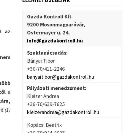
ELÉRHETŐSÉGEINK
Gazda Kontroll Kft.
9200 Mosonmagyaróvár,
nt
az
Ostermayer u. 24.
info@gazdakontroll.hu
Szaktanácsadás:
n nem
Bányai Tibor
+36-70/411-2246
banyaitibor@gazdakontroll.hu
sőbb
Pályázati menedzsment:
től
a
Kleizer Andrea
kára,
+36-70/639-7625
 § (1)
kleizerandrea@gazdakontroll.hu
Kopácsi Beatrix
+36-70/944-8697