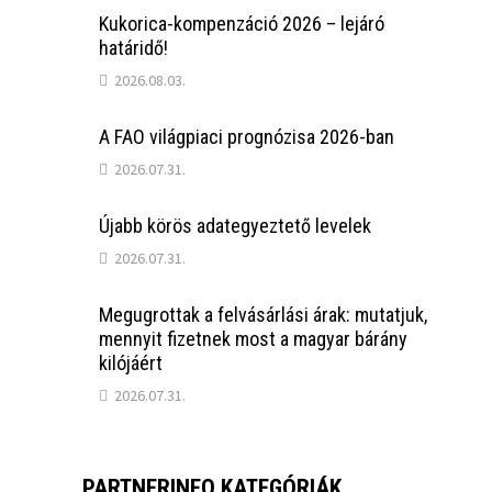
Kukorica-kompenzáció 2026 – lejáró
határidő!
2026.08.03.
A FAO világpiaci prognózisa 2026-ban
2026.07.31.
Újabb körös adategyeztető levelek
2026.07.31.
Megugrottak a felvásárlási árak: mutatjuk,
mennyit fizetnek most a magyar bárány
kilójáért
2026.07.31.
PARTNERINFO KATEGÓRIÁK