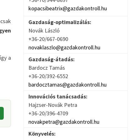
kopacsibeatrix@gazdakontroll.hu
 csak
Gazdaság-optimalizálás:
gyen
Novák László
+36-20/667-0690
novaklaszlo@gazdakontroll.hu
így a
Gazdaság-átadás:
Bardocz Tamás
+36-20/392-6552
bardocztamas@gazdakontroll.hu
Innovációs tanácsadás:
Hajzser-Novák Petra
+36-20/396-4709
novakpetra@gazdakontroll.hu
Könyvelés: