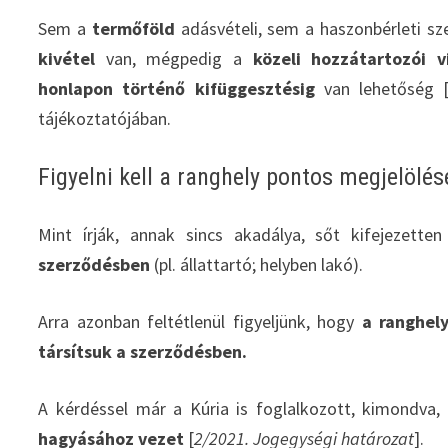
Sem a
termőföld
adásvételi, sem a haszonbérleti s
kivétel
van, mégpedig a
közeli hozzátartozói 
honlapon történő kifüggesztésig
van lehetőség 
tájékoztatójában.
Figyelni kell a ranghely pontos megjelölés
Mint írják, annak sincs akadálya, sőt kifejezette
szerződésben
(pl. állattartó; helyben lakó).
Arra azonban feltétlenül figyeljünk, hogy
a ranghel
társítsuk a szerződésben.
A kérdéssel már a Kúria is foglalkozott, kimondva
hagyásához vezet
[
2/2021. Jogegységi határozat
].