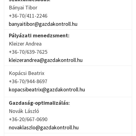
Bányai Tibor
+36-70/411-2246
banyaitibor@gazdakontroll.hu
Pályázati menedzsment:
Kleizer Andrea
+36-70/639-7625
kleizerandrea@gazdakontroll.hu
Kopácsi Beatrix
+36-70/944-8697
kopacsibeatrix@gazdakontroll.hu
Gazdaság-optimalizálás:
Novák László
+36-20/667-0690
novaklaszlo@gazdakontroll.hu