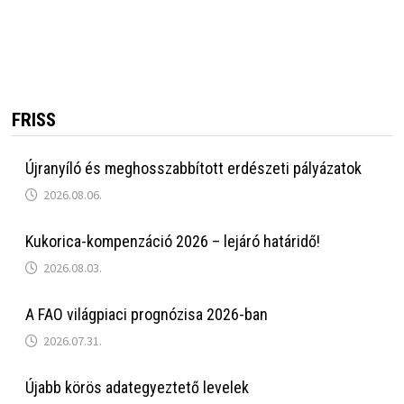
FRISS
Újranyíló és meghosszabbított erdészeti pályázatok
2026.08.06.
Kukorica-kompenzáció 2026 – lejáró határidő!
2026.08.03.
A FAO világpiaci prognózisa 2026-ban
2026.07.31.
Újabb körös adategyeztető levelek