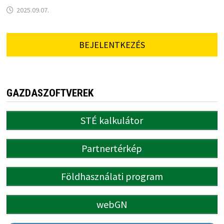
2025.09.07.
BEJELENTKEZÉS
GAZDASZOFTVEREK
STÉ kalkulátor
Partnertérkép
Földhasználati program
webGN