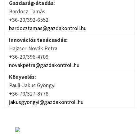
Gazdaság-átadás:
Bardocz Tamás
+36-20/392-6552
bardocztamas@gazdakontroll.hu
Innovációs tanácsadás:
Hajzser-Novák Petra
+36-20/396-4709
novakpetra@gazdakontroll.hu
Könyvelés:
Pauli-Jakus Gyöngyi
+36-70/327-8778
jakusgyongyi@gazdakontroll.hu