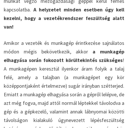
munkát végző mezőgazdasági géppel kerül fémes
kapcsolatba.
A helyzetet minden esetben úgy kell
kezelni, hogy a vezetékrendszer feszültség alatt
van!
Amikor a vezeték és munkagép érintkezése sajnálatos
módon mégis bekövetkezik, akkor
a munkagép
elhagyása során fokozott körültekintés szükséges
!
A munkagépen keresztül ilyenkor áram folyik a talaj
felé, amely a talajban (a munkagépet egy kör
középpontjaként értelmezve) sugár irányban szétterjed.
Emiatt a munkagép elhagyása során a gépről lelépve, de
azt még fogva, majd attól normál léptekkel távolodva a
gép és a gépkezelő, valamint annak lábnyomai közötti
távolságon kialakuló úgynevezett lépésfeszültség