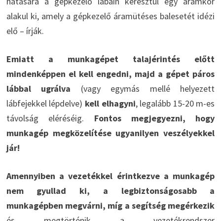
hatására a gépkezelő lábain keresztül egy áramkör
alakul ki, amely a gépkezelő áramütéses balesetét idézi
elő – írják.
Emiatt a munkagépet talajérintés előtt
mindenképpen el kell engedni, majd a gépet páros
lábbal ugrálva
(vagy egymás mellé helyezett
lábfejekkel lépdelve)
kell elhagyni
, legalább 15-20 m-es
távolság eléréséig.
Fontos megjegyezni, hogy
munkagép megközelítése ugyanilyen veszélyekkel
jár!
Amennyiben a vezetékkel érintkezve a munkagép
nem gyullad ki, a legbiztonságosabb a
munkagépben megvárni, míg a segítség megérkezik
és megtörténik a vezetékrendszer