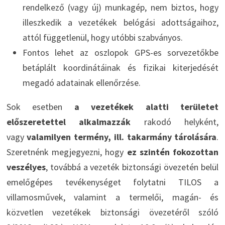
rendelkező (vagy új) munkagép, nem biztos, hogy
illeszkedik a vezetékek belógási adottságaihoz,
attól függetlenül, hogy utóbbi szabványos.
Fontos lehet az oszlopok GPS-es sorvezetőkbe
betáplált koordinátáinak és fizikai kiterjedését
megadó adatainak ellenőrzése.
Sok esetben
a vezetékek alatti területet
előszeretettel alkalmazzák
rakodó helyként,
vagy
valamilyen termény, ill. takarmány tárolására
.
Szeretnénk megjegyezni, hogy
ez szintén fokozottan
veszélyes
, továbbá a vezeték biztonsági övezetén belül
emelőgépes tevékenységet folytatni TILOS a
villamosművek, valamint a termelői, magán- és
közvetlen vezetékek biztonsági övezetéről szóló