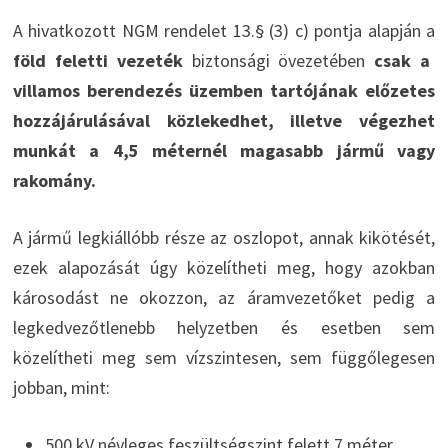
A hivatkozott NGM rendelet 13.§ (3) c) pontja alapján a
föld feletti vezeték
biztonsági övezetében
csak a
villamos berendezés üzemben tartójának előzetes
hozzájárulásával közlekedhet, illetve végezhet
munkát a 4,5 méternél magasabb jármű vagy
rakomány.
A jármű legkiállóbb része az oszlopot, annak kikötését,
ezek alapozását úgy közelítheti meg, hogy azokban
károsodást ne okozzon, az áramvezetőket pedig a
legkedvezőtlenebb helyzetben és esetben sem
közelítheti meg sem vízszintesen, sem függőlegesen
jobban, mint:
500 kV névleges feszültségszint felett 7 méter,