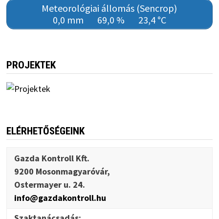
Meteorológiai állomás (Sencrop)
0,0 mm
69,0 %
23,4 °C
PROJEKTEK
ELÉRHETŐSÉGEINK
Gazda Kontroll Kft.
9200 Mosonmagyaróvár,
Ostermayer u. 24.
info@gazdakontroll.hu
Szaktanácsadás: