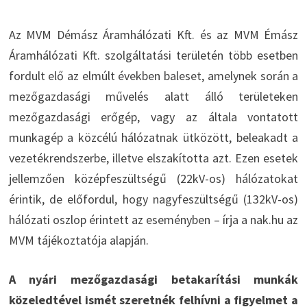
Az MVM Démász Áramhálózati Kft. és az MVM Émász
Áramhálózati Kft. szolgáltatási területén több esetben
fordult elő az elmúlt években baleset, amelynek során a
mezőgazdasági művelés alatt álló területeken
mezőgazdasági erőgép, vagy az általa vontatott
munkagép a közcélú hálózatnak ütközött, beleakadt a
vezetékrendszerbe, illetve elszakította azt. Ezen esetek
jellemzően középfeszültségű (22kV-os) hálózatokat
érintik, de előfordul, hogy nagyfeszültségű (132kV-os)
hálózati oszlop érintett az eseményben – írja a nak.hu az
MVM tájékoztatója alapján.
A nyári mezőgazdasági betakarítási munkák
közeledtével ismét szeretnék felhívni a figyelmet a