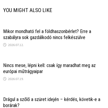
YOU MIGHT ALSO LIKE
Mikor mondható fel a földhaszonbérlet? Erre a
szabályra sok gazdálkodó nincs felkészülve
2026.07.12.
Nincs mese, lépni kell: csak így maradhat meg az
európai műtrágyaipar
2026.07.19.
Drágul a szőlő a szüret idején – kérdés, követik-e a
borárak?