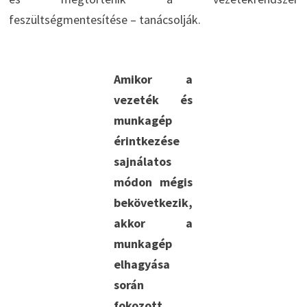
feszültségmentesítése – tanácsolják.
Amikor a
vezeték és
munkagép
érintkezése
sajnálatos
módon mégis
bekövetkezik,
akkor a
munkagép
elhagyása
során
fokozott