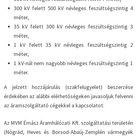
300 kV felett 500 kV névleges feszültségszintig 4
méter,
35 kV felett 300 kV névleges feszültségszintig 3
méter,
1 kV felett 35 kV névleges feszültségszintig 2
méter,
1 kV-nál nem nagyobb névleges feszültségszintig 1
méter.
A jelzett hozzájárulás (szakfelügyelet) beszerzése
érdekében az alábbi elérhetőségeken javasoljuk felvenni
az áramszolgáltató cégekkel a kapcsolatot:
Az MVM Émász Áramhálózati Kft. szolgáltatási területén
(Nógrád, Heves és Borsod-Abaúj-Zemplén vármegyék