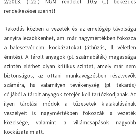
2/2013. (I.22.) NGM rendelet 10.§ (1) bekezdés
rendelkezései szerint!
Rakodás közben a vezeték és az emelőgép távolsága
annyira lecsökkenhet, ami már nagymértékben fokozza
a balesetvédelmi kockázatokat (áthúzás, ill. véletlen
érintés). A tárolt anyagok (pl. szalmabálák) magassága
szintén elérhet olyan kritikus szintet, amely már nem
biztonságos, az ottani munkavégzésben résztvevők
számára, ha valamilyen tevékenység (pl. takarás)
céljából a tárolt anyagok tetején kell tartózkodjanak. Az
ilyen tárolási módok a tűzesetek kialakulásának
veszélyeit is nagymértékben fokozzák a vezeték
közelsége, valamint a villámcsapások nagyobb
kockázata miatt.