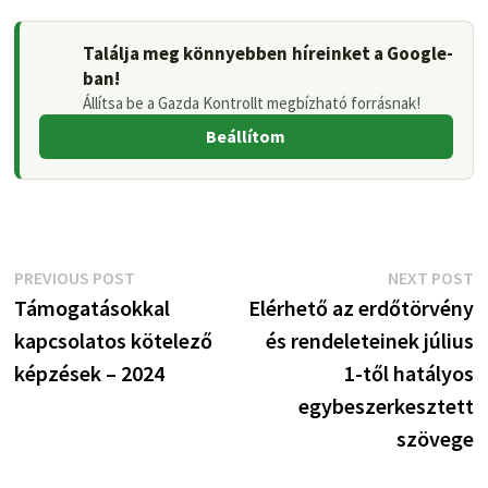
Találja meg könnyebben híreinket a Google-
ban!
Állítsa be a Gazda Kontrollt megbízható forrásnak!
Beállítom
Bejegyzés
Previous
N
PREVIOUS POST
NEXT POST
post:
p
Támogatásokkal
Elérhető az erdőtörvény
navigáció
kapcsolatos kötelező
és rendeleteinek július
képzések – 2024
1-től hatályos
egybeszerkesztett
szövege