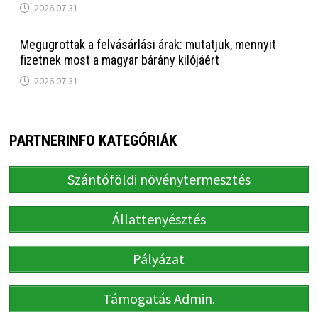
2026.07.31.
Megugrottak a felvásárlási árak: mutatjuk, mennyit
fizetnek most a magyar bárány kilójáért
2026.07.31.
PARTNERINFO KATEGÓRIÁK
Szántóföldi növénytermesztés
Állattenyésztés
Pályázat
Támogatás Admin.