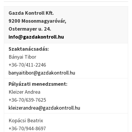
Gazda Kontroll Kft.
9200 Mosonmagyaróvár,
Ostermayer u. 24.
info@gazdakontroll.hu
Szaktanácsadás:
Bányai Tibor
+36-70/411-2246
banyaitibor@gazdakontroll.hu
Pályázati menedzsment:
Kleizer Andrea
+36-70/639-7625
kleizerandrea@gazdakontroll.hu
Kopácsi Beatrix
+36-70/944-8697