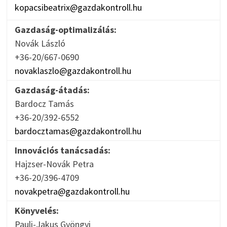
kopacsibeatrix@gazdakontroll.hu
Gazdaság-optimalizálás:
Novák László
+36-20/667-0690
novaklaszlo@gazdakontroll.hu
Gazdaság-átadás:
Bardocz Tamás
+36-20/392-6552
bardocztamas@gazdakontroll.hu
Innovációs tanácsadás:
Hajzser-Novák Petra
+36-20/396-4709
novakpetra@gazdakontroll.hu
Könyvelés:
Pauli-Jakus Gyöngyi