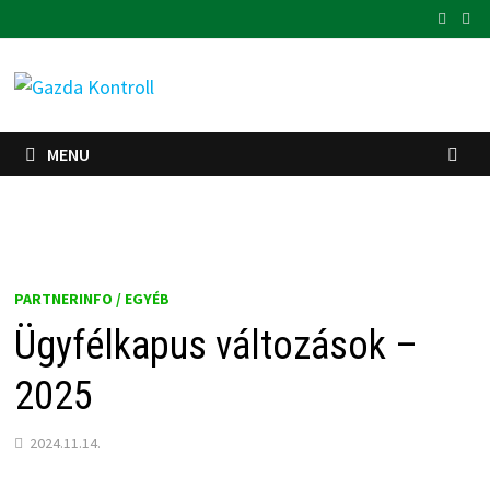
Skip
to
content
MENU
PARTNERINFO / EGYÉB
Ügyfélkapus változások –
2025
2024.11.14.