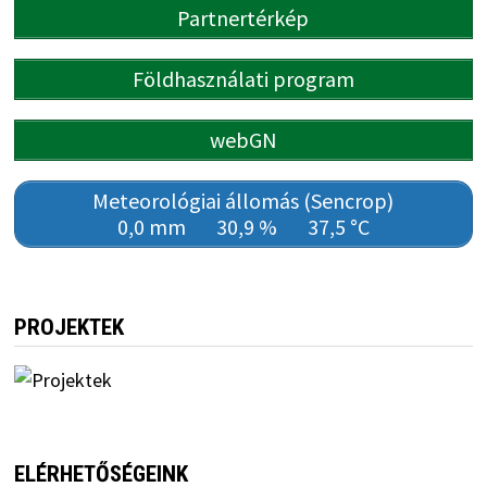
Partnertérkép
Földhasználati program
webGN
Meteorológiai állomás (Sencrop)
0,0 mm
30,9 %
37,5 °C
PROJEKTEK
ELÉRHETŐSÉGEINK