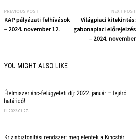
Bejegyzés
Previous
N
PREVIOUS POST
NEXT POST
post:
p
KAP pályázati felhívások
Világpiaci kitekintés:
navigáció
– 2024. november 12.
gabonapiaci előrejelzés
– 2024. november
YOU MIGHT ALSO LIKE
Élelmiszerlánc-felügyeleti díj: 2022. január – lejáró
határidő!
2022.01.27.
Krízisbiztosítási rendszer: megjelentek a Kincstár