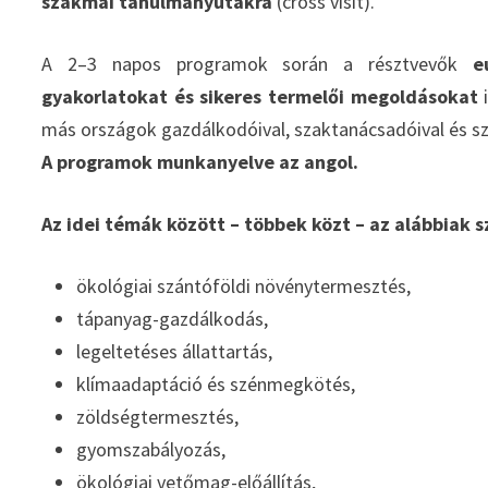
szakmai tanulmányutakra
(cross visit).
A 2–3 napos programok során a résztvevők
e
gyakorlatokat és sikeres termelői megoldásokat
i
más országok gazdálkodóival, szaktanácsadóival és s
A programok munkanyelve az angol.
Az idei témák között – többek közt – az alábbiak 
ökológiai szántóföldi növénytermesztés,
tápanyag-gazdálkodás,
legeltetéses állattartás,
klímaadaptáció és szénmegkötés,
zöldségtermesztés,
gyomszabályozás,
ökológiai vetőmag-előállítás,