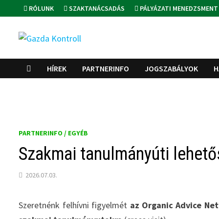
Skip
RÓLUNK
SZAKTANÁCSADÁS
PÁLYÁZATI MENEDZSMENT
to
content
HÍREK
PARTNERINFO
JOGSZABÁLYOK
H
PARTNERINFO / EGYÉB
Szakmai tanulmányúti lehet
2026.07.03.
Szeretnénk felhívni figyelmét
az Organic Advice Ne