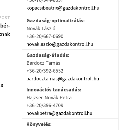
kopacsibeatrix@gazdakontroll.hu
Next
POST
Gazdaság-optimalizálás:
post:
bér-
Novák László
knak
+36-20/667-0690
novaklaszlo@gazdakontroll.hu
Gazdaság-átadás:
Bardocz Tamás
+36-20/392-6552
bardocztamas@gazdakontroll.hu
ás
Innovációs tanácsadás:
Hajzser-Novák Petra
+36-20/396-4709
novakpetra@gazdakontroll.hu
Könyvelés: