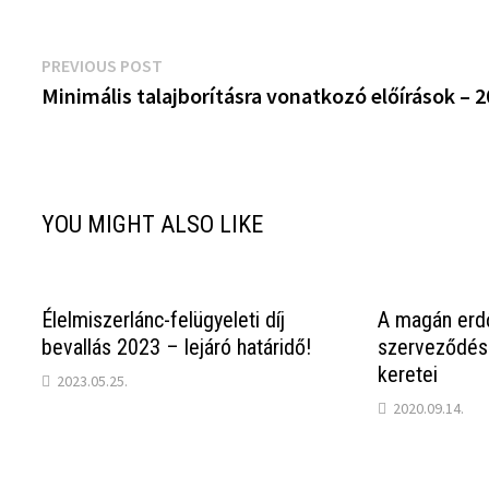
Bejegyzés
Previous
PREVIOUS POST
post:
Minimális talajborításra vonatkozó előírások – 
navigáció
YOU MIGHT ALSO LIKE
Élelmiszerlánc-felügyeleti díj
A magán erd
bevallás 2023 – lejáró határidő!
szerveződése
keretei
2023.05.25.
2020.09.14.