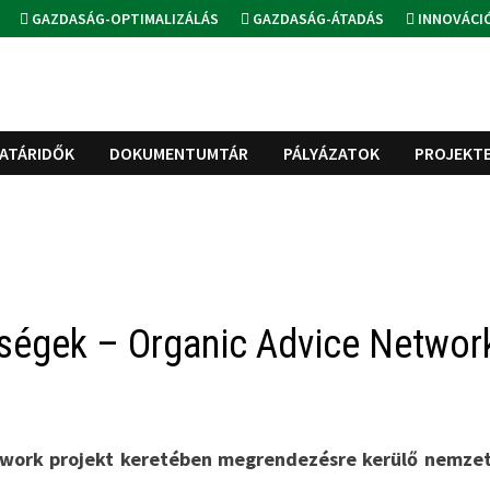
GAZDASÁG-OPTIMALIZÁLÁS
GAZDASÁG-ÁTADÁS
INNOVÁCI
ATÁRIDŐK
DOKUMENTUMTÁR
PÁLYÁZATOK
PROJEKT
őségek – Organic Advice Networ
twork projekt keretében megrendezésre kerülő nemzet