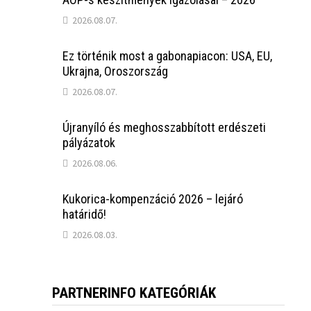
2026.08.07.
Ez történik most a gabonapiacon: USA, EU,
Ukrajna, Oroszország
2026.08.07.
Újranyíló és meghosszabbított erdészeti
pályázatok
2026.08.06.
Kukorica-kompenzáció 2026 – lejáró
határidő!
2026.08.03.
PARTNERINFO KATEGÓRIÁK