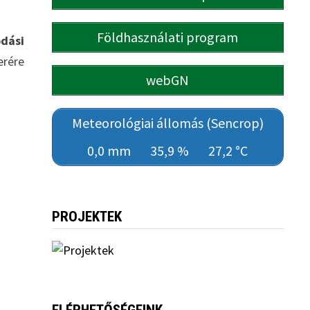
Földhasználati program
dási
erére
webGN
Meteorológiai állomás (Sencrop)
0,0 mm
35,9 %
27,2 °C
PROJEKTEK