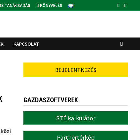
ÓS TANÁCSADÁS
KÖNYVELÉS
EK
KAPCSOLAT
BEJELENTKEZÉS
k
GAZDASZOFTVEREK
STÉ kalkulátor
közi
Partnertérkép