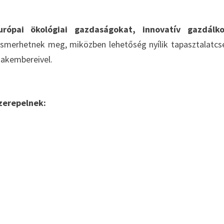
urópai ökológiai gazdaságokat, innovatív gazdálko
smerhetnek meg, miközben lehetőség nyílik tapasztalatcs
zakembereivel.
szerepelnek: