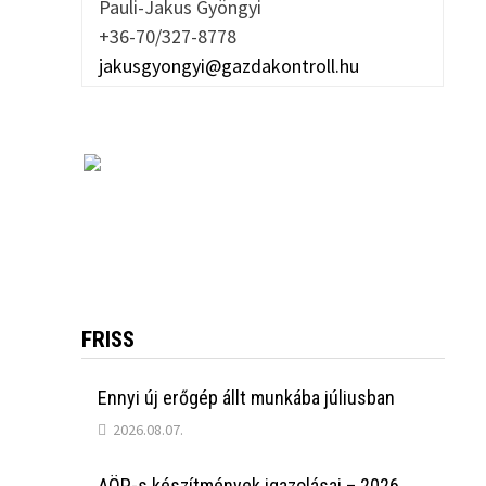
Pauli-Jakus Gyöngyi
+36-70/327-8778
jakusgyongyi@gazdakontroll.hu
FRISS
Ennyi új erőgép állt munkába júliusban
2026.08.07.
AÖP-s készítmények igazolásai – 2026