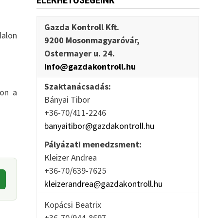
ELÉRHETŐSÉGEINK
Gazda Kontroll Kft.
dalon
9200 Mosonmagyaróvár,
Ostermayer u. 24.
info@gazdakontroll.hu
Szaktanácsadás:
jon a
Bányai Tibor
+36-70/411-2246
banyaitibor@gazdakontroll.hu
Pályázati menedzsment:
Kleizer Andrea
+36-70/639-7625
kleizerandrea@gazdakontroll.hu
Kopácsi Beatrix
+36-70/944-8697