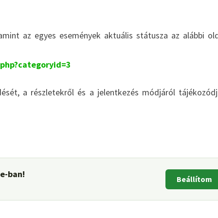
alamint az egyes események aktuális státusza az alábbi ol
.php?categoryid=3
ését, a részletekről és a jelentkezés módjáról tájékozód
le-ban!
Beállítom