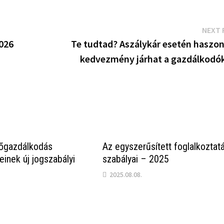
NEXT 
2026
Te tudtad? Aszálykár esetén haszon
kedvezmény járhat a gazdálkodó
őgazdálkodás
Az egyszerűsített foglalkoztat
inek új jogszabályi
szabályai – 2025
2025.08.08.