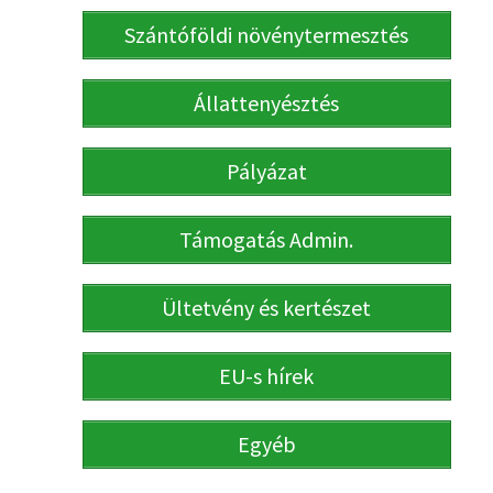
Szántóföldi növénytermesztés
Állattenyésztés
Pályázat
Támogatás Admin.
Ültetvény és kertészet
EU-s hírek
Egyéb