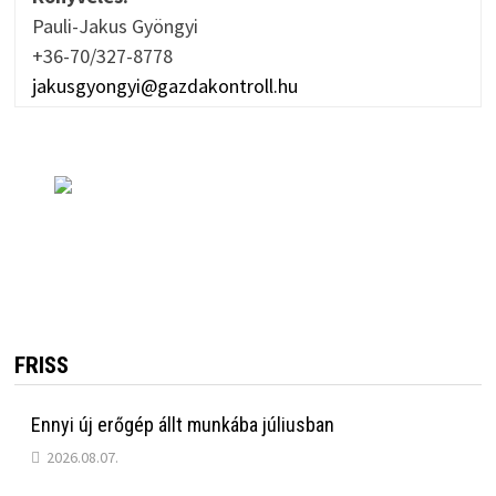
Pauli-Jakus Gyöngyi
+36-70/327-8778
jakusgyongyi@gazdakontroll.hu
FRISS
Ennyi új erőgép állt munkába júliusban
2026.08.07.