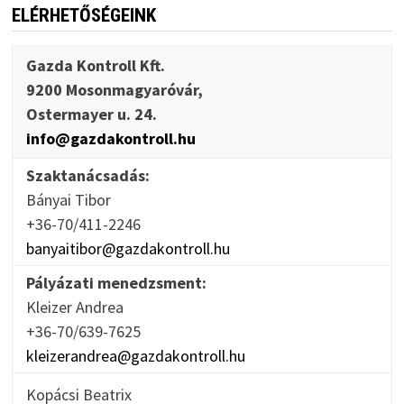
ELÉRHETŐSÉGEINK
Gazda Kontroll Kft.
9200 Mosonmagyaróvár,
Ostermayer u. 24.
info@gazdakontroll.hu
Szaktanácsadás:
Bányai Tibor
+36-70/411-2246
banyaitibor@gazdakontroll.hu
Pályázati menedzsment:
Kleizer Andrea
+36-70/639-7625
kleizerandrea@gazdakontroll.hu
Kopácsi Beatrix