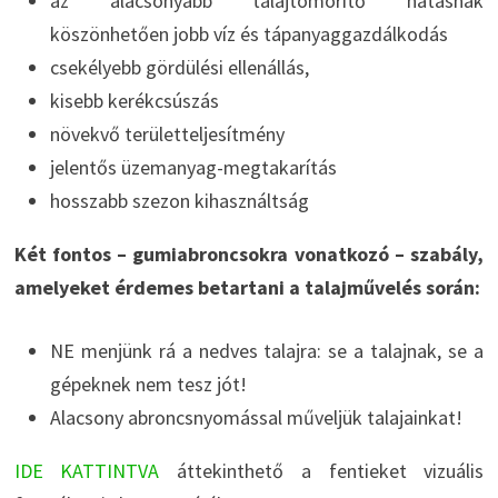
az alacsonyabb talajtömörítő hatásnak
köszönhetően jobb víz és tápanyaggazdálkodás
csekélyebb gördülési ellenállás,
kisebb kerékcsúszás
növekvő területteljesítmény
jelentős üzemanyag-megtakarítás
hosszabb szezon kihasználtság
Két fontos – gumiabroncsokra vonatkozó – szabály,
amelyeket érdemes betartani a talajművelés során:
NE menjünk rá a nedves talajra: se a talajnak, se a
gépeknek nem tesz jót!
Alacsony abroncsnyomással műveljük talajainkat!
IDE KATTINTVA
áttekinthető a fentieket vizuális