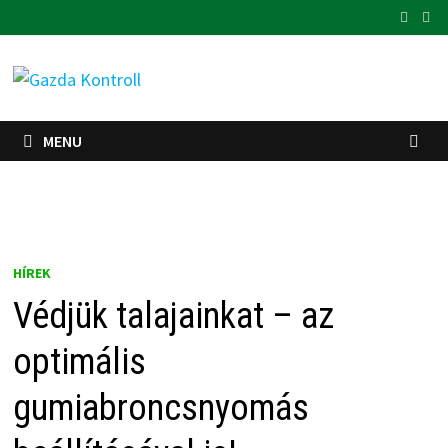
Skip
to
content
MENU
HÍREK
Védjük talajainkat – az
optimális
gumiabroncsnyomás