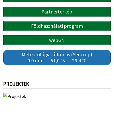
Partnertérkép
Földhasználati program
webGN
Meteorológiai állomás (Sencrop)
0,0 mm
51,0 %
26,4 °C
PROJEKTEK