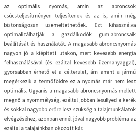
az optimális nyomás, amin az abroncsok
csúcsteljesítményen teljesítenek és az is, amin még
biztonságosan üzemeltethetőek. Ezt kihasználva
optimalizálhatják a gazdálkodók gumiabroncsaik
beállítását és használatát. A magasabb abroncsnyomás
nagyon jó a kiépített utakon, mert kevesebb energia
felhasználásával (és ezáltal kevesebb üzemanyaggal),
gyorsabban érhető el a célterület, ám amint a jármű
megérkezik a termőföldre ez a nyomás már nem lesz
optimális. Ugyanis a magasabb abroncsnyomás mellett
megnő a nyommélység, ezáltal jobban lesüllyed a kerék
és sokkal nagyobb erőre lesz szükség a talajmunkálatok
elvégzéséhez, azonban ennél jóval nagyobb probléma az
ezáltal a talajainkban okozott kár.