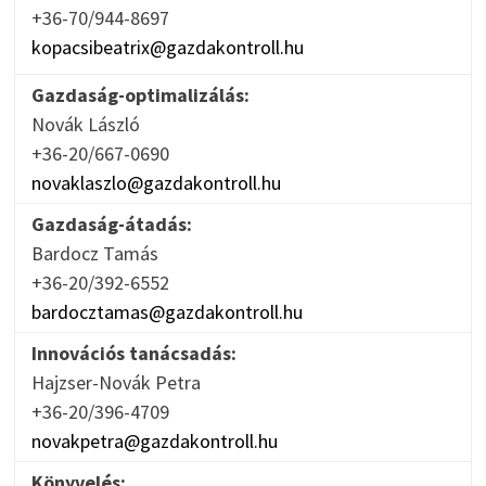
+36-70/944-8697
kopacsibeatrix@gazdakontroll.hu
Gazdaság-optimalizálás:
Novák László
+36-20/667-0690
novaklaszlo@gazdakontroll.hu
Gazdaság-átadás:
Bardocz Tamás
+36-20/392-6552
bardocztamas@gazdakontroll.hu
Innovációs tanácsadás:
Hajzser-Novák Petra
+36-20/396-4709
novakpetra@gazdakontroll.hu
Könyvelés: