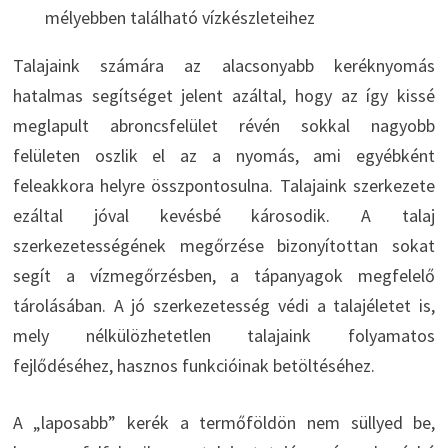
mélyebben található vízkészleteihez
Talajaink számára az alacsonyabb keréknyomás
hatalmas segítséget jelent azáltal, hogy az így kissé
meglapult abroncsfelület révén sokkal nagyobb
felületen oszlik el az a nyomás, ami egyébként
feleakkora helyre összpontosulna. Talajaink szerkezete
ezáltal jóval kevésbé károsodik. A talaj
szerkezetességének megőrzése bizonyítottan sokat
segít a vízmegőrzésben, a tápanyagok megfelelő
tárolásában. A jó szerkezetesség védi a talajéletet is,
mely nélkülözhetetlen talajaink folyamatos
fejlődéséhez, hasznos funkcióinak betöltéséhez.
A „laposabb” kerék a termőföldön nem süllyed be,