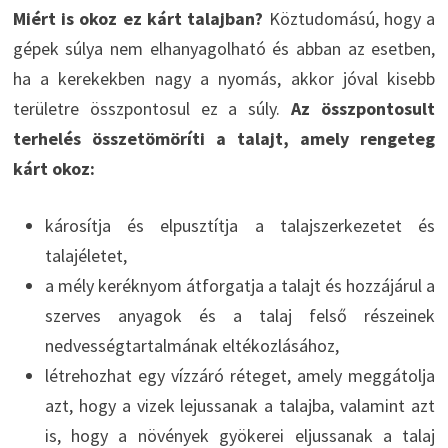
Miért is okoz ez kárt talajban?
Köztudomású, hogy a
gépek súlya nem elhanyagolható és abban az esetben,
ha a kerekekben nagy a nyomás, akkor jóval kisebb
területre összpontosul ez a súly.
Az összpontosult
terhelés összetömöríti a talajt, amely rengeteg
kárt okoz:
károsítja és elpusztítja a talajszerkezetet és
talajéletet,
a mély keréknyom átforgatja a talajt és hozzájárul a
szerves anyagok és a talaj felső részeinek
nedvességtartalmának eltékozlásához,
létrehozhat egy vízzáró réteget, amely meggátolja
azt, hogy a vizek lejussanak a talajba, valamint azt
is, hogy a növények gyökerei eljussanak a talaj