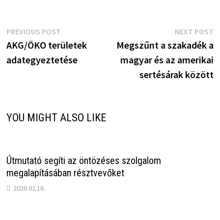
Bejegyzés
Previous
N
PREVIOUS POST
NEXT POST
post:
p
AKG/ÖKO területek
Megszűnt a szakadék a
navigáció
adategyeztetése
magyar és az amerikai
sertésárak között
YOU MIGHT ALSO LIKE
Útmutató segíti az öntözéses szolgalom
megalapításában résztvevőket
2026.02.16.