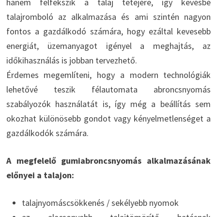
hanem felfekszik a talaj tetejére, így kevésbé
talajromboló az alkalmazása és ami szintén nagyon
fontos a gazdálkodó számára, hogy ezáltal kevesebb
energiát, üzemanyagot igényel a meghajtás, az
időkihasználás is jobban tervezhető.
Érdemes megemlíteni, hogy a modern technológiák
lehetővé teszik félautomata abroncsnyomás
szabályozók használatát is, így még a beállítás sem
okozhat különösebb gondot vagy kényelmetlenséget a
gazdálkodók számára.
A megfelelő gumiabroncsnyomás alkalmazásának
előnyei a talajon:
talajnyomáscsökkenés / sekélyebb nyomok