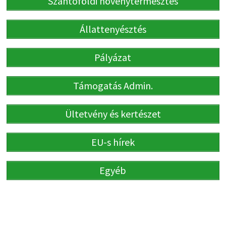
Szántóföldi növénytermesztés
Állattenyésztés
Pályázat
Támogatás Admin.
Ültetvény és kertészet
EU-s hírek
Egyéb