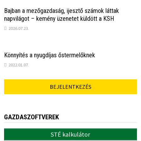
Bajban a mezőgazdaság, ijesztő számok láttak
napvilágot – kemény üzenetet küldött a KSH
2026.07.23.
Könnyítés a nyugdíjas őstermelőknek
2022.01.07.
BEJELENTKEZÉS
GAZDASZOFTVEREK
STÉ kalkulátor