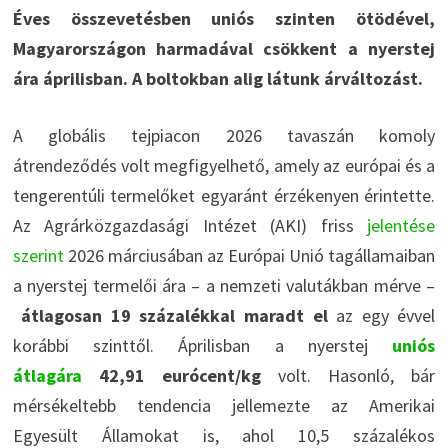
Éves összevetésben uniós szinten ötödével,
Magyarországon harmadával csökkent a nyerstej
ára áprilisban. A boltokban alig látunk árváltozást.
A globális tejpiacon 2026 tavaszán komoly
átrendeződés volt megfigyelhető, amely az európai és a
tengerentúli termelőket egyaránt érzékenyen érintette.
Az Agrárközgazdasági Intézet (AKI) friss
jelentése
szerint
2026 márciusában az Európai Unió tagállamaiban
a nyerstej termelői ára – a nemzeti valutákban mérve –
átlagosan 19 százalékkal maradt el
az egy évvel
korábbi szinttől. Áprilisban a nyerstej
uniós
átlagára
42,91 eurócent/kg
volt. Hasonló, bár
mérsékeltebb tendencia jellemezte az Amerikai
Egyesült Államokat is, ahol 10,5 százalékos