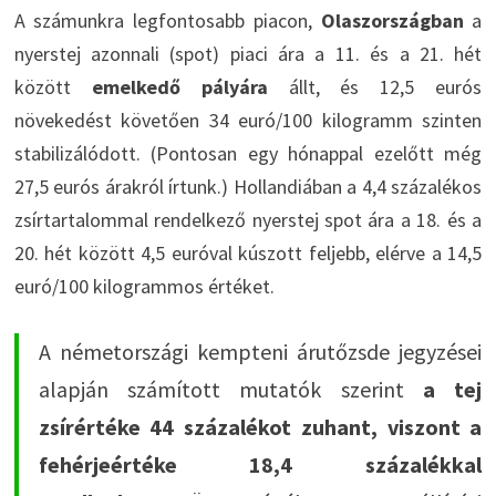
A számunkra legfontosabb piacon,
Olaszországban
a
nyerstej azonnali (spot) piaci ára a 11. és a 21. hét
között
emelkedő pályára
állt, és 12,5 eurós
növekedést követően 34 euró/100 kilogramm szinten
stabilizálódott. (Pontosan egy hónappal ezelőtt még
27,5 eurós árakról írtunk.) Hollandiában a 4,4 százalékos
zsírtartalommal rendelkező nyerstej spot ára a 18. és a
20. hét között 4,5 euróval kúszott feljebb, elérve a 14,5
euró/100 kilogrammos értéket.
A németországi kempteni árutőzsde jegyzései
alapján számított mutatók szerint
a tej
zsírértéke 44 százalékot zuhant, viszont a
fehérjeértéke 18,4 százalékkal