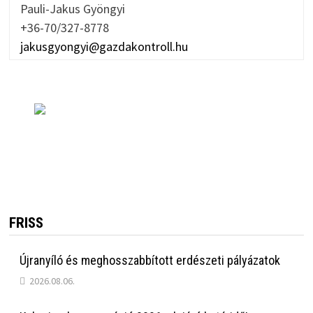
Pauli-Jakus Gyöngyi
+36-70/327-8778
jakusgyongyi@gazdakontroll.hu
FRISS
Újranyíló és meghosszabbított erdészeti pályázatok
2026.08.06.