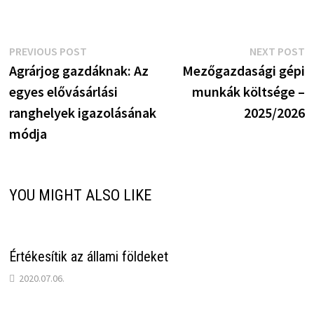
Bejegyzés
Previous
N
PREVIOUS POST
NEXT POST
post:
p
Agrárjog gazdáknak: Az
Mezőgazdasági gépi
navigáció
egyes elővásárlási
munkák költsége –
ranghelyek igazolásának
2025/2026
módja
YOU MIGHT ALSO LIKE
Értékesítik az állami földeket
2020.07.06.