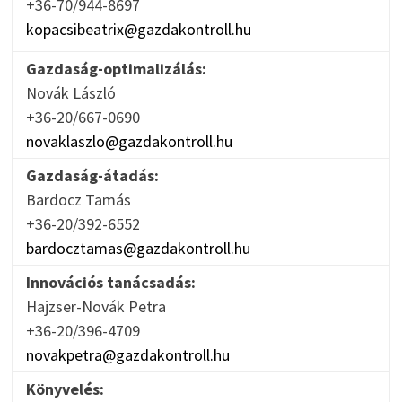
+36-70/944-8697
kopacsibeatrix@gazdakontroll.hu
Gazdaság-optimalizálás:
Novák László
+36-20/667-0690
novaklaszlo@gazdakontroll.hu
Gazdaság-átadás:
Bardocz Tamás
+36-20/392-6552
bardocztamas@gazdakontroll.hu
Innovációs tanácsadás:
Hajzser-Novák Petra
+36-20/396-4709
novakpetra@gazdakontroll.hu
Könyvelés: