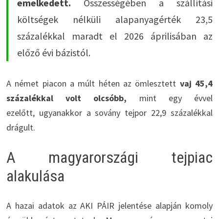
emelkedett.
Összességében a szállítási
költségek nélküli alapanyagérték 23,5
százalékkal maradt el 2026 áprilisában az
előző évi bázistól.
A német piacon a múlt héten az ömlesztett
vaj 45,4
százalékkal volt olcsóbb,
mint egy évvel
ezelőtt, ugyanakkor a sovány tejpor 22,9 százalékkal
drágult.
A magyarországi tejpiac
alakulása
A hazai adatok az AKI PÁIR jelentése alapján komoly