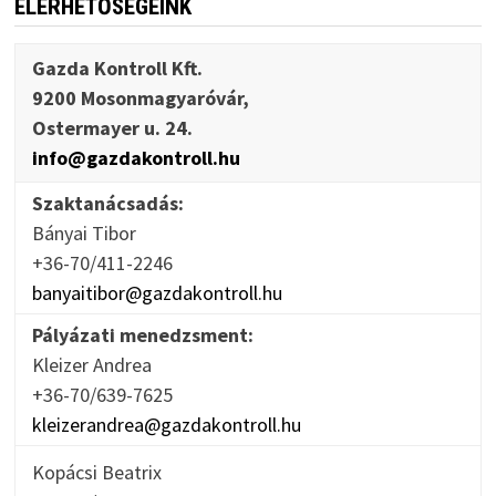
ELÉRHETŐSÉGEINK
Gazda Kontroll Kft.
9200 Mosonmagyaróvár,
Ostermayer u. 24.
info@gazdakontroll.hu
Szaktanácsadás:
Bányai Tibor
+36-70/411-2246
banyaitibor@gazdakontroll.hu
Pályázati menedzsment:
Kleizer Andrea
+36-70/639-7625
kleizerandrea@gazdakontroll.hu
Kopácsi Beatrix