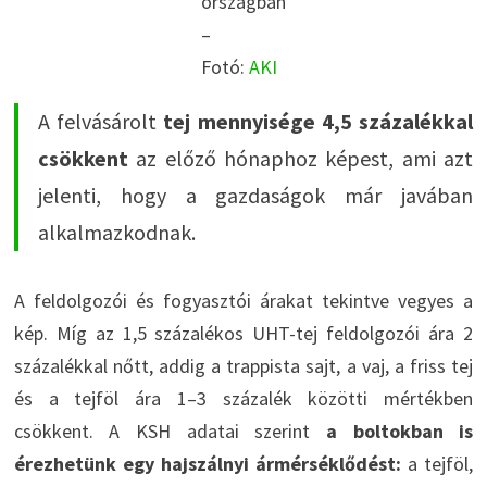
országban
–
Fotó:
AKI
A felvásárolt
tej mennyisége 4,5 százalékkal
csökkent
az előző hónaphoz képest, ami azt
jelenti, hogy a gazdaságok már javában
alkalmazkodnak.
A feldolgozói és fogyasztói árakat tekintve vegyes a
kép. Míg az 1,5 százalékos UHT-tej feldolgozói ára 2
százalékkal nőtt, addig a trappista sajt, a vaj, a friss tej
és a tejföl ára 1–3 százalék közötti mértékben
csökkent. A KSH adatai szerint
a boltokban is
érezhetünk egy hajszálnyi ármérséklődést:
a tejföl,