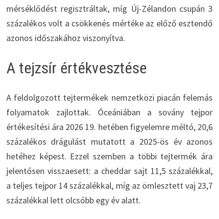
mérséklődést regisztráltak, míg Új-Zélandon csupán 3
százalékos volt a csökkenés mértéke az előző esztendő
azonos időszakához viszonyítva.
A tejzsír értékvesztése
A feldolgozott tejtermékek nemzetközi piacán felemás
folyamatok zajlottak. Óceániában a sovány tejpor
értékesítési ára 2026 19. hetében figyelemre méltó, 20,6
százalékos drágulást mutatott a 2025-ös év azonos
hetéhez képest. Ezzel szemben a többi tejtermék ára
jelentősen visszaesett: a cheddar sajt 11,5 százalékkal,
a teljes tejpor 14 százalékkal, míg az ömlesztett vaj 23,7
százalékkal lett olcsóbb egy év alatt.