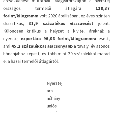
árcsökkenést mutatnak. Magyarországon a nyerstej
országos termelői átlagára
138,37
forint/kilogramm
volt 2026 áprilisában, ez éves szinten
drasztikus,
31,9 százalékos visszaesést
jelent.
Különösen kritikus a helyzet a kiviteli áraknál: a
nyerstej
exportára 96,06 forint/kilogrammra
esett,
ami
45,2 százalékkal alacsonyabb
a tavalyi év azonos
hónapjához képest, és több mint 30 százalékkal marad
el a hazai termelői átlagártól.
Nyerstej
ára
néhány
uniós