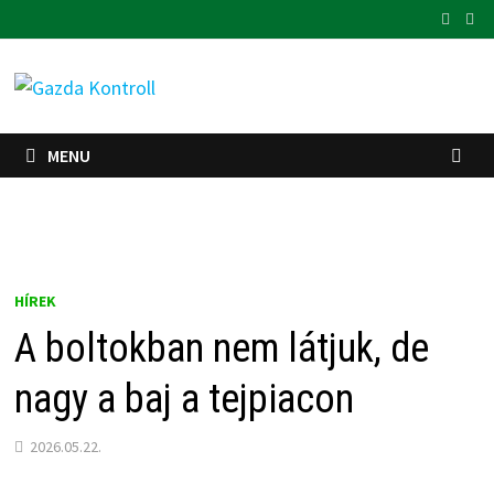
Skip
to
content
MENU
HÍREK
A boltokban nem látjuk, de
nagy a baj a tejpiacon
2026.05.22.