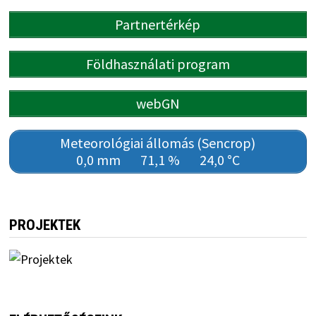
Partnertérkép
Földhasználati program
webGN
Meteorológiai állomás (Sencrop)
0,0 mm
71,1 %
24,0 °C
PROJEKTEK