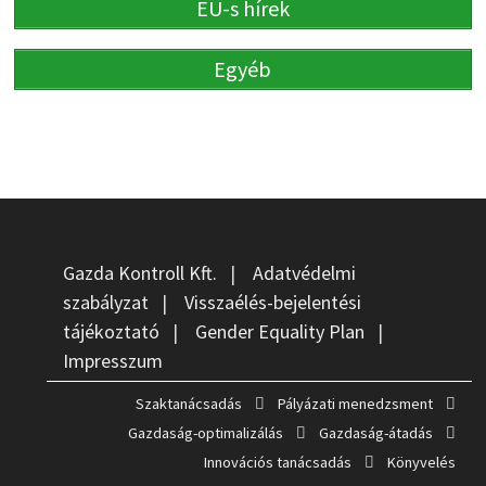
EU-s hírek
Egyéb
Gazda Kontroll Kft.
|
Adatvédelmi
szabályzat
|
Visszaélés-bejelentési
tájékoztató
|
Gender Equality Plan
|
Impresszum
Szaktanácsadás
Pályázati menedzsment
Gazdaság-optimalizálás
Gazdaság-átadás
Innovációs tanácsadás
Könyvelés