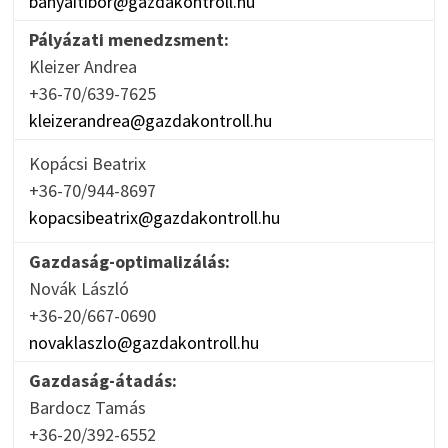
banyaitibor@gazdakontroll.hu
Pályázati menedzsment:
Kleizer Andrea
+36-70/639-7625
kleizerandrea@gazdakontroll.hu
Kopácsi Beatrix
+36-70/944-8697
kopacsibeatrix@gazdakontroll.hu
Gazdaság-optimalizálás:
Novák László
+36-20/667-0690
novaklaszlo@gazdakontroll.hu
Gazdaság-átadás:
Bardocz Tamás
+36-20/392-6552