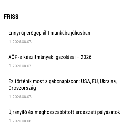
FRISS
Ennyi új erőgép állt munkába júliusban
2026.08.07.
AÖP-s készítmények igazolásai – 2026
2026.08.07.
Ez történik most a gabonapiacon: USA, EU, Ukrajna,
Oroszország
2026.08.07.
Újranyíló és meghosszabbított erdészeti pályázatok
2026.08.06.