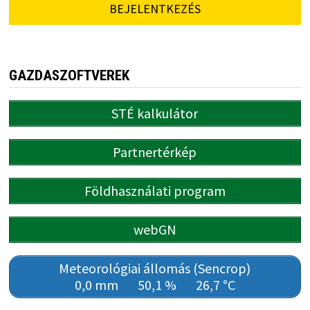
BEJELENTKEZÉS
GAZDASZOFTVEREK
STÉ kalkulátor
Partnertérkép
Földhasználati program
webGN
Meteorológiai állomás (Sencrop)
0,0 mm
50,1 %
26,7 °C