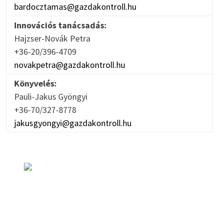
bardocztamas@gazdakontroll.hu
Innovációs tanácsadás:
Hajzser-Novák Petra
+36-20/396-4709
novakpetra@gazdakontroll.hu
Könyvelés:
Pauli-Jakus Gyöngyi
+36-70/327-8778
jakusgyongyi@gazdakontroll.hu