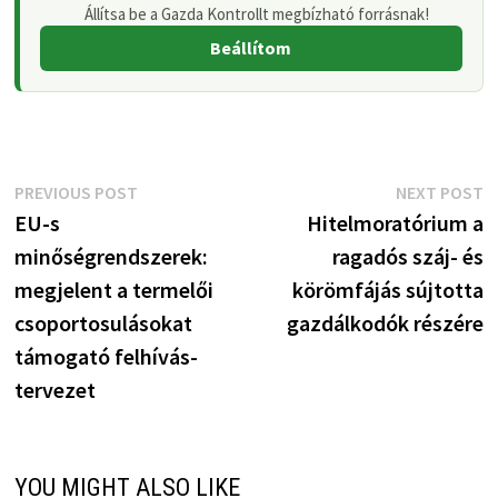
Állítsa be a Gazda Kontrollt megbízható forrásnak!
Beállítom
Bejegyzés
Previous
N
PREVIOUS POST
NEXT POST
post:
p
EU-s
Hitelmoratórium a
navigáció
minőségrendszerek:
ragadós száj- és
megjelent a termelői
körömfájás sújtotta
csoportosulásokat
gazdálkodók részére
támogató felhívás-
tervezet
YOU MIGHT ALSO LIKE