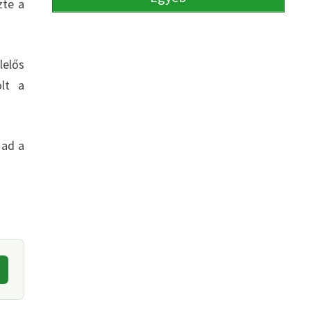
zte a
lelős
olt a
 ad a