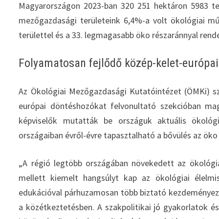
Magyarországon 2023-ban 320 251 hektáron 5983 ter
mezőgazdasági területeink 6,4%-a volt ökológiai mű
területtel és a 33. legmagasabb öko részaránnyal rend
Folyamatosan fejlődő közép-kelet-európai
Az Ökológiai Mezőgazdasági Kutatóintézet (ÖMKi) s
európai döntéshozókat felvonultató szekcióban magy
képviselők mutatták be országuk aktuális ökológi
országaiban évről-évre tapasztalható a bővülés az öko 
„A régió legtöbb országában növekedett az ökológia
mellett kiemelt hangsúlyt kap az ökológiai élelmis
edukációval párhuzamosan több biztató kezdeményezés
a közétkeztetésben. A szakpolitikai jó gyakorlatok 