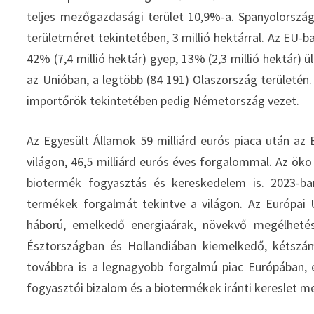
teljes mezőgazdasági terület 10,9%-a. Spanyolorszá
területméret tekintetében, 3 millió hektárral. Az EU-ba
42% (7,4 millió hektár) gyep, 13% (2,3 millió hektár) 
az Unióban, a legtöbb (84 191) Olaszország területén
importőrök tekintetében pedig Németország vezet.
Az Egyesült Államok 59 milliárd eurós piaca után a
világon, 46,5 milliárd eurós éves forgalommal. Az ök
biotermék fogyasztás és kereskedelem is. 2023-b
termékek forgalmát tekintve a világon. Az Európai 
háború, emelkedő energiaárak, növekvő megélhetési
Észtországban és Hollandiában kiemelkedő, kétsz
továbbra is a legnagyobb forgalmú piac Európában, é
fogyasztói bizalom és a biotermékek iránti kereslet me