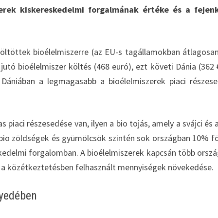
erek kiskereskedelmi forgalmának értéke és a fejenk
öltöttek bioélelmiszerre (az EU-s tagállamokban átlagosa
utó bioélelmiszer költés (468 euró), ezt követi Dánia (362 
 Dániában a legmagasabb a bioélelmiszerek piaci részes
iaci részesedése van, ilyen a bio tojás, amely a svájci és 
A bio zöldségek és gyümölcsök szintén sok országban 10% fö
skedelmi forgalomban. A bioélelmiszerek kapcsán több orsz
 a közétkeztetésben felhasznált mennyiségek növekedése.
gyedében