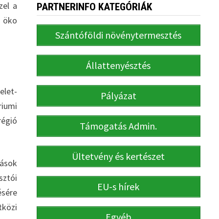
zel a
PARTNERINFO KATEGÓRIÁK
b öko
Szántóföldi növénytermesztés
Állattenyésztés
elet-
Pályázat
riumi
régió
Támogatás Admin.
Ültetvény és kertészet
tások
sztói
EU-s hírek
ésére
tközi
Egyéb