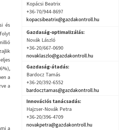
Kopácsi Beatrix
+36-70/944-8697
kopacsibeatrix@gazdakontroll.hu
si és
Gazdaság-optimalizálás:
folyt
Novák László
illió
+36-20/667-0690
ajlik
novaklaszlo@gazdakontroll.hu
ljes
Gazdaság-átadás:
,6%),
Bardocz Tamás
ben a
+36-20/392-6552
rve a
bardocztamas@gazdakontroll.hu
Innovációs tanácsadás:
Hajzser-Novák Petra
+36-20/396-4709
novakpetra@gazdakontroll.hu
ami a