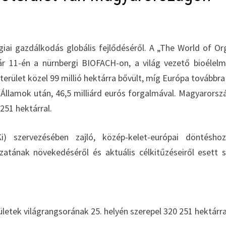
giai gazdálkodás globális fejlődéséről. A „The World of Or
uár 11-én a nürnbergi BIOFACH-on, a világ vezető bioélelm
erület közel 99 millió hektárra bővült, míg Európa továbbra 
llamok után, 46,5 milliárd eurós forgalmával. Magyarorsz
 251 hektárral.
) szervezésében zajló, közép-kelet-európai döntéshoz
zatának növekedéséről és aktuális célkitűzéseiről esett 
etek világrangsorának 25. helyén szerepel 320 251 hektárra