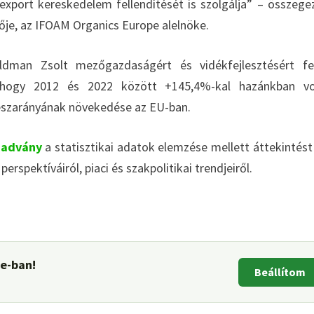
export kereskedelem fellendítését is szolgálja” – összege
tője, az IFOAM Organics Europe alelnöke.
ldman Zsolt mezőgazdaságért és vidékfejlesztésért fe
e, hogy 2012 és 2022 között +145,4%-kal hazánkban v
észarányának növekedése az EU-ban.
kiadvány
a statisztikai adatok elemzése mellett áttekintést
rspektíváiról, piaci és szakpolitikai trendjeiről.
le-ban!
Beállítom