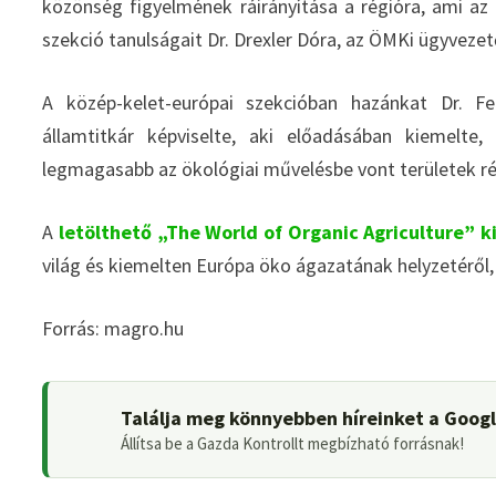
közönség figyelmének ráirányítása a régióra, ami az 
szekció tanulságait Dr. Drexler Dóra, az ÖMKi ügyveze
A közép-kelet-európai szekcióban hazánkat Dr. Fe
államtitkár képviselte, aki előadásában kiemelt
legmagasabb az ökológiai művelésbe vont területek r
A
letölthető „The World of Organic Agriculture” 
világ és kiemelten Európa öko ágazatának helyzetéről, pe
Forrás: magro.hu
Találja meg könnyebben híreinket a Goog
Állítsa be a Gazda Kontrollt megbízható forrásnak!