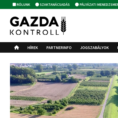
Skip
RÓLUNK
SZAKTANÁCSADÁS
PÁLYÁZATI MENEDZSME
to
content
HÍREK
PARTNERINFO
JOGSZABÁLYOK