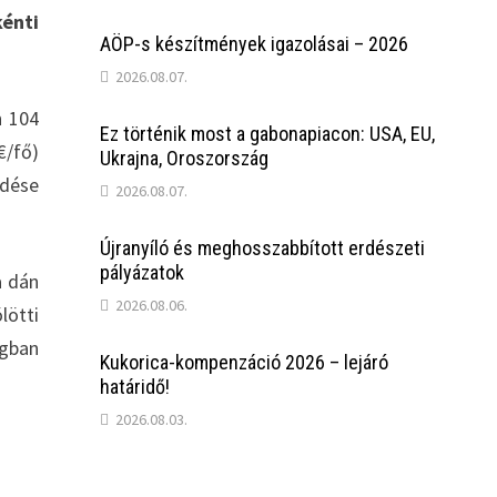
énti
AÖP-s készítmények igazolásai – 2026
2026.08.07.
n 104
Ez történik most a gabonapiacon: USA, EU,
€/fő)
Ukrajna, Oroszország
edése
2026.08.07.
Újranyíló és meghosszabbított erdészeti
pályázatok
a dán
2026.08.06.
lötti
ágban
Kukorica-kompenzáció 2026 – lejáró
határidő!
2026.08.03.