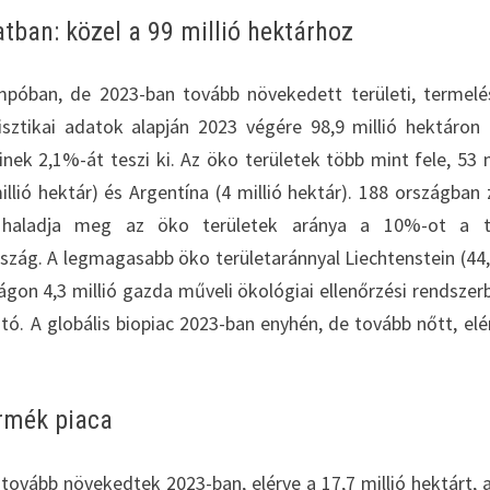
tban: közel a 99 millió hektárhoz
póban, de 2023-ban tovább növekedett területi, termelé
sztikai adatok alapján 2023 végére 98,9 millió hektáron 
ek 2,1%-át teszi ki. Az öko területek több mint fele, 53 m
illió hektár) és Argentína (4 millió hektár). 188 országban z
n haladja meg az öko területek aránya a 10%-ot a te
szág. A legmagasabb öko területaránnyal Liechtenstein (44
ágon 4,3 millió gazda műveli ökológiai ellenőrzési rendszer
ató. A globális biopiac 2023-ban enyhén, de tovább nőtt, elé
rmék piaca
 tovább növekedtek 2023-ban, elérve a 17,7 millió hektárt, 