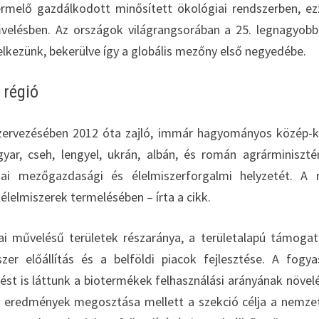
melő gazdálkodott minősített ökológiai rendszerben, ez
velésben. Az országok világrangsorában a 25. legnagyob
elkezünk, bekerülve így a globális mezőny első negyedébe.
 régió
zervezésében 2012 óta zajló, immár hagyományos közép-k
ar, cseh, lengyel, ukrán, albán, és román agrárminiszté
ai mezőgazdasági és élelmiszerforgalmi helyzetét. A 
élelmiszerek termelésében – írta a cikk.
i művelésű területek részaránya, a területalapú támoga
zer előállítás és a belföldi piacok fejlesztése. A fogya
t is láttunk a biotermékek felhasználási arányának növel
és eredmények megosztása mellett a szekció célja a nemze