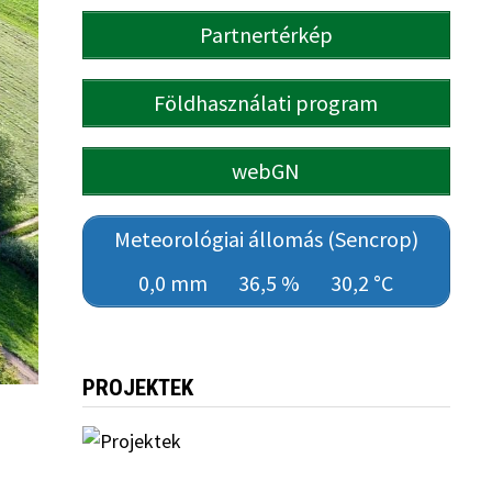
Partnertérkép
Földhasználati program
webGN
Meteorológiai állomás (Sencrop)
0,0 mm
36,5 %
30,2 °C
PROJEKTEK