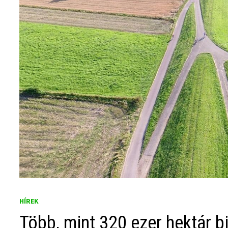
HÍREK
Több, mint 320 ezer hektár 