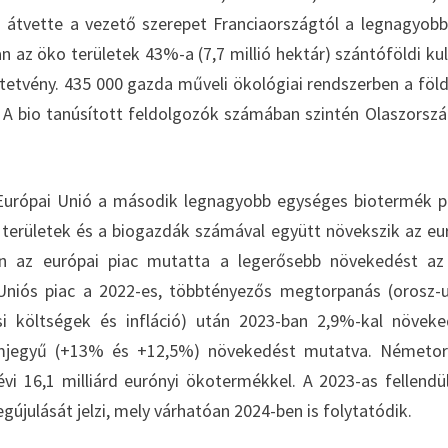
g átvette a vezető szerepet Franciaországtól a legnagyob
n az öko területek 43%-a (7,7 millió hektár) szántóföldi kul
ültetvény. 435 000 gazda műveli ökológiai rendszerben a föl
. A bio tanúsított feldolgozók számában szintén Olaszorszá
z Európai Unió a második legnagyobb egységes biotermék p
o területek és a biogazdák számával együtt növekszik az eu
an az európai piac mutatta a legerősebb növekedést a
Uniós piac a 2022-es, többtényezős megtorpanás (orosz-
 költségek és infláció) után 2023-ban 2,9%-kal növeke
ámjegyű (+13% és +12,5%) növekedést mutatva. Németo
vi 16,1 milliárd eurónyi ökotermékkel. A 2023-as fellendü
gújulását jelzi, mely várhatóan 2024-ben is folytatódik.