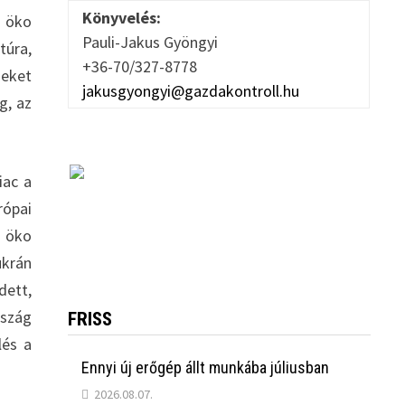
Könyvelés:
b öko
Pauli-Jakus Gyöngyi
túra,
+36-70/327-8778
deket
jakusgyongyi@gazdakontroll.hu
g, az
iac a
rópai
z öko
ukrán
dett,
rszág
FRISS
lés a
Ennyi új erőgép állt munkába júliusban
2026.08.07.