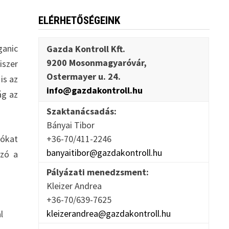
ELÉRHETŐSÉGEINK
ganic
Gazda Kontroll Kft.
9200 Mosonmagyaróvár,
iszer
Ostermayer u. 24.
is az
info@gazdakontroll.hu
ág az
Szaktanácsadás:
Bányai Tibor
ókat
+36-70/411-2246
banyaitibor@gazdakontroll.hu
szó a
Pályázati menedzsment:
Kleizer Andrea
+36-70/639-7625
kleizerandrea@gazdakontroll.hu
l