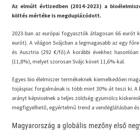
Az elmúlt évtizedben (2014-2023) a bioélelmisz
költés mértéke is megduplázódott.
2023-ban az európai fogyasztók átlagosan 66 eurót k
eurót). A világon Svájcban a legmagasabb az egy főre j
és Ausztria (292 €/fő).A korábbi évekhez hasonlóan
(11,8%), melyet szorosan Svájc követ 11,6%-kal.
Egyes bio élelmiszer termékeknek kiemelkedően magas p
tojáspiac forgalmának is több mint 30%-át teszi ki. 
arányt képviselnek a teljes zöldség-gyümölcs kiskere
megfigyelhető, egyértelmű trend a vendéglátásban és
Magyarország a globális mezőny első ne