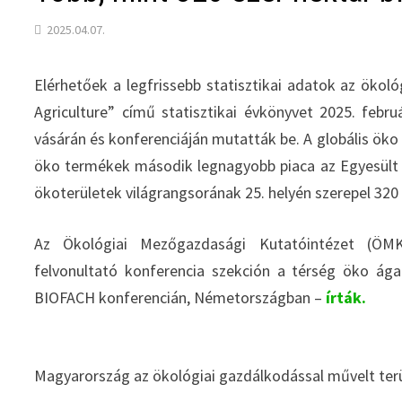
2025.04.07.
Elérhetőek a legfrissebb statisztikai adatok az ökoló
Agriculture” című statisztikai évkönyvet 2025. febr
vásárán és konferenciáján mutatták be. A globális öko t
öko termékek második legnagyobb piaca az Egyesült Á
ökoterületek világrangsorának 25. helyén szerepel 320
Az Ökológiai Mezőgazdasági Kutatóintézet (ÖMKi
felvonultató konferencia szekción a térség öko ága
BIOFACH konferencián, Németországban –
írták.
Magyarország az ökológiai gazdálkodással művelt terül