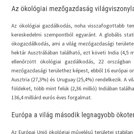
Az ökológiai mezőgazdaság világviszonyla
Az ökológiai gazdálkodás, noha visszafogottabb tem
kereskedelmi szempontból egyaránt. A globális stati
ökogazdálkodás, ami a világ mezőgazdasági területein
hektár Ausztráliában található, ezt követi India (4,5 m
ellenőrzött ökológiai gazdálkodás, 22 országba
mezőgazdasági területhez képest, ebből 16 európai or
Ausztria (27,3%) és Uruguay (25,4%) rendelkezik. A vil
földeket, több mint felük (2,36 millió) Indiában találh
136,4 milliárd eurós éves forgalmat.
Európa a világ második legnagyobb ökote
Az Európai Unió ökológiai művelésű területei stabilan