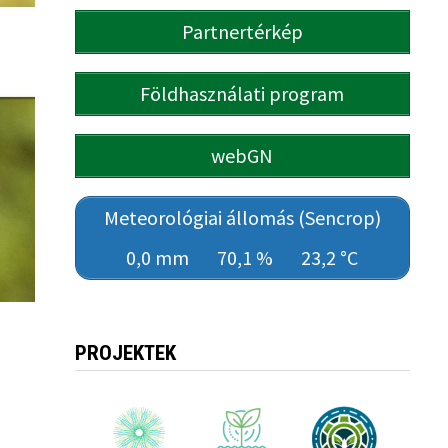
Partnertérkép
Földhasználati program
webGN
Meteorológiai állomás (Sencrop)
0,0 mm
70,1 %
23,2 °C
PROJEKTEK