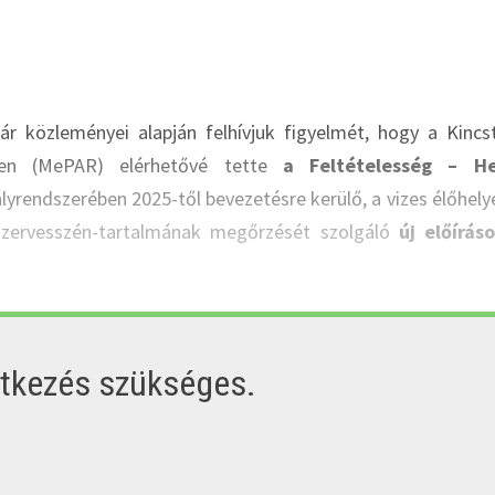
r közleményei alapján felhívjuk figyelmét, hogy a Kincs
ben (MePAR) elérhetővé tette
a Feltételesség – He
yrendszerében 2025-től bevezetésre kerülő, a vizes élőhely
j szervesszén-tartalmának megőrzését szolgáló
új előírás
ntkezés szükséges.