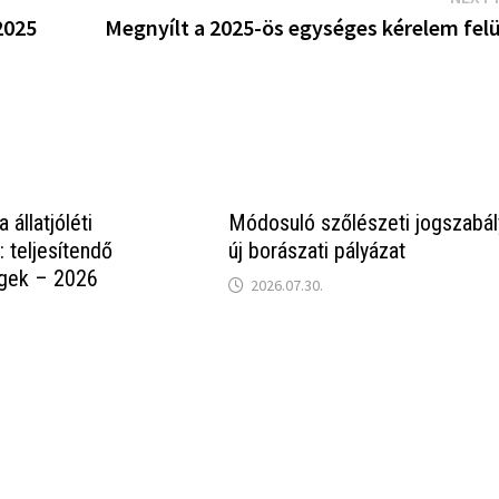
2025
Megnyílt a 2025-ös egységes kérelem felü
állatjóléti
Módosuló szőlészeti jogszabál
 teljesítendő
új borászati pályázat
égek – 2026
2026.07.30.