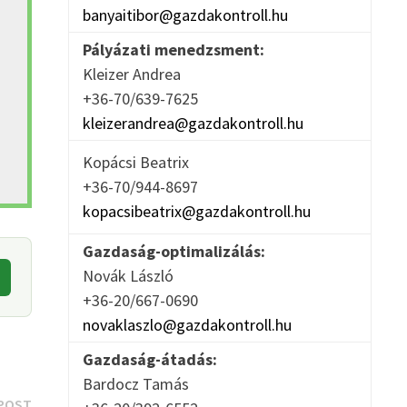
banyaitibor@gazdakontroll.hu
Pályázati menedzsment:
Kleizer Andrea
+36-70/639-7625
kleizerandrea@gazdakontroll.hu
Kopácsi Beatrix
+36-70/944-8697
kopacsibeatrix@gazdakontroll.hu
Gazdaság-optimalizálás:
Novák László
+36-20/667-0690
novaklaszlo@gazdakontroll.hu
Gazdaság-átadás:
Bardocz Tamás
Next
POST