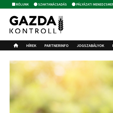
Skip
RÓLUNK
SZAKTANÁCSADÁS
PÁLYÁZATI MENEDZSME
to
content
HÍREK
PARTNERINFO
JOGSZABÁLYOK