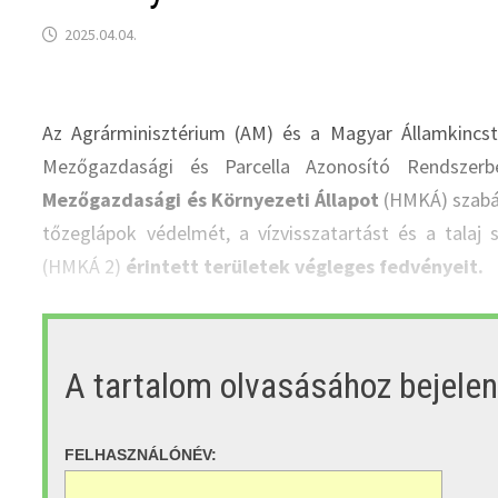
2025.04.04.
Az Agrárminisztérium (AM) és a Magyar Államkincstá
Mezőgazdasági és Parcella Azonosító Rendszer
Mezőgazdasági és Környezeti Állapot
(HMKÁ) szabál
tőzeglápok védelmét, a vízvisszatartást és a tala
(HMKÁ 2)
érintett területek végleges fedvényeit.
A tartalom olvasásához bejele
FELHASZNÁLÓNÉV: