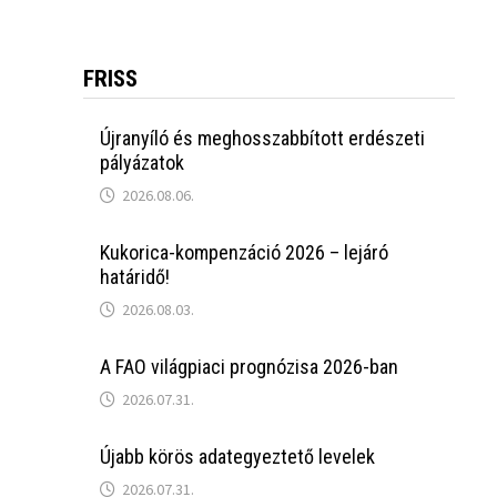
FRISS
Újranyíló és meghosszabbított erdészeti
pályázatok
2026.08.06.
Kukorica-kompenzáció 2026 – lejáró
határidő!
2026.08.03.
A FAO világpiaci prognózisa 2026-ban
2026.07.31.
Újabb körös adategyeztető levelek
2026.07.31.