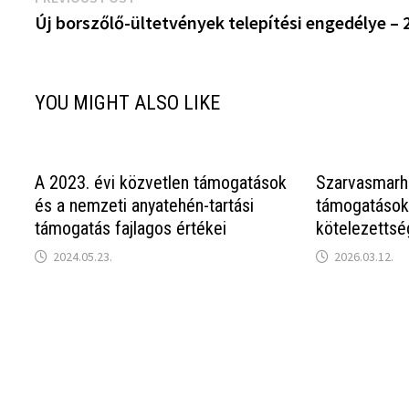
Bejegyzés
post:
Új borszőlő-ültetvények telepítési engedélye – 
navigáció
YOU MIGHT ALSO LIKE
A 2023. évi közvetlen támogatások
Szarvasmarha 
és a nemzeti anyatehén-tartási
támogatások:
támogatás fajlagos értékei
kötelezetts
2024.05.23.
2026.03.12.