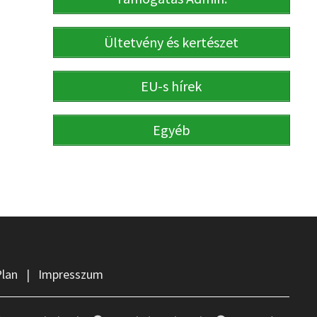
Ültetvény és kertészet
EU-s hírek
Egyéb
Plan
|
Impresszum