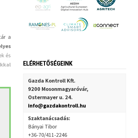
tár a
lyes
ek és
ELÉRHETŐSÉGEINK
okkal
Gazda Kontroll Kft.
9200 Mosonmagyaróvár,
Ostermayer u. 24.
info@gazdakontroll.hu
Szaktanácsadás:
Bányai Tibor
+36-70/411-2246