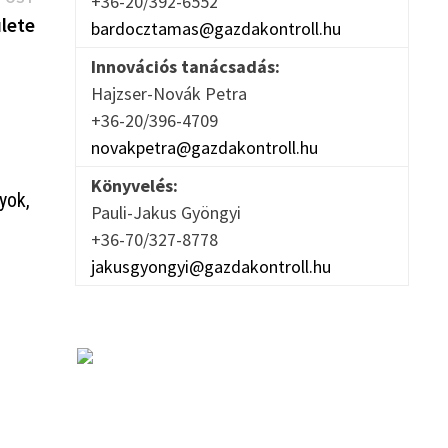
+36-20/392-6552
post:
lete
bardocztamas@gazdakontroll.hu
Innovációs tanácsadás:
Hajzser-Novák Petra
+36-20/396-4709
novakpetra@gazdakontroll.hu
Könyvelés:
yok,
Pauli-Jakus Gyöngyi
+36-70/327-8778
jakusgyongyi@gazdakontroll.hu