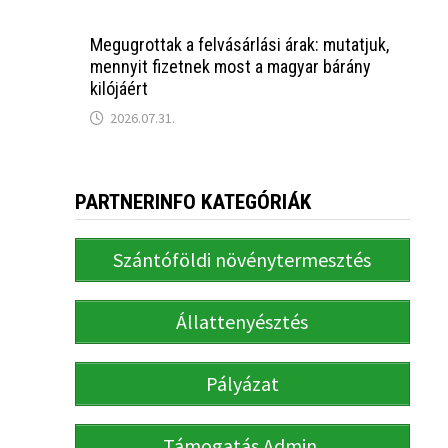
Megugrottak a felvásárlási árak: mutatjuk,
mennyit fizetnek most a magyar bárány
kilójáért
2026.07.31.
PARTNERINFO KATEGÓRIÁK
Szántóföldi növénytermesztés
Állattenyésztés
Pályázat
Támogatás Admin.