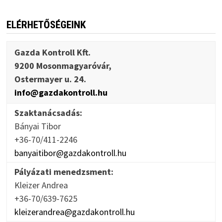
ELÉRHETŐSÉGEINK
Gazda Kontroll Kft.
9200 Mosonmagyaróvár,
Ostermayer u. 24.
info@gazdakontroll.hu
Szaktanácsadás:
Bányai Tibor
+36-70/411-2246
banyaitibor@gazdakontroll.hu
Pályázati menedzsment:
Kleizer Andrea
+36-70/639-7625
kleizerandrea@gazdakontroll.hu