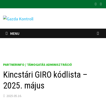
Skip
to
content
MENU
PARTNERINFO / TÁMOGATÁS ADMINISZTRÁCIÓ
Kincstári GIRO kódlista –
2025. május
2025.05.16.