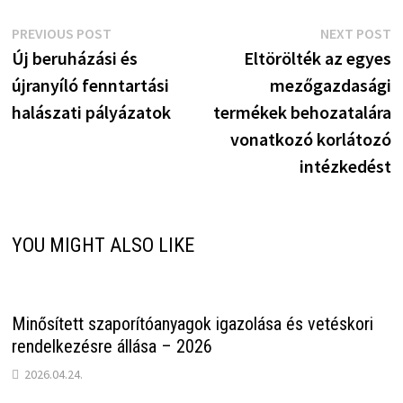
Bejegyzés
Previous
N
PREVIOUS POST
NEXT POST
post:
p
Új beruházási és
Eltörölték az egyes
navigáció
újranyíló fenntartási
mezőgazdasági
halászati pályázatok
termékek behozatalára
vonatkozó korlátozó
intézkedést
YOU MIGHT ALSO LIKE
Minősített szaporítóanyagok igazolása és vetéskori
rendelkezésre állása – 2026
2026.04.24.