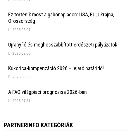
Ez történik most a gabonapiacon: USA, EU, Ukrajna,
Oroszország
2026.08.07.
Újranyíló és meghosszabbított erdészeti pályázatok
2026.08.06.
Kukorica-kompenzáció 2026 – lejáró határidő!
2026.08.03.
A FAO világpiaci prognózisa 2026-ban
2026.07.31.
PARTNERINFO KATEGÓRIÁK