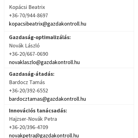
Kopácsi Beatrix
+36-70/944-8697
kopacsibeatrix@gazdakontroll.hu
Gazdaság-optimalizálás:
Novák László
+36-20/667-0690
novaklaszlo@gazdakontroll.hu
Gazdaság-átadás:
Bardocz Tamás
+36-20/392-6552
bardocztamas@gazdakontroll.hu
Innovációs tanácsadás:
Hajzser-Novák Petra
+36-20/396-4709
novakpetra@gazdakontroll.hu