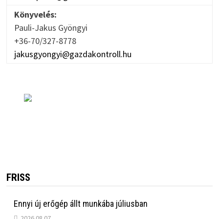
Könyvelés:
Pauli-Jakus Gyöngyi
+36-70/327-8778
jakusgyongyi@gazdakontroll.hu
FRISS
Ennyi új erőgép állt munkába júliusban
2026.08.07.