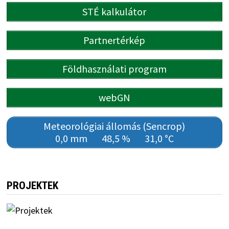
STÉ kalkulátor
Partnertérkép
Földhasználati program
webGN
Meteorológiai állomás (Sencrop)
0,0 mm
48,5 %
31,0 °C
PROJEKTEK