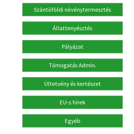
Szántóföldi növénytermesztés
Állattenyésztés
Pályázat
Támogatás Admin.
Ültetvény és kertészet
EU-s hírek
Egyéb