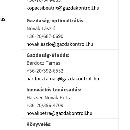
kopacsibeatrix@gazdakontroll.hu
ás:
Gazdaság-optimalizálás:
Novák László
+36-20/667-0690
novaklaszlo@gazdakontroll.hu
Gazdaság-átadás:
Bardocz Tamás
+36-20/392-6552
bardocztamas@gazdakontroll.hu
Innovációs tanácsadás:
Hajzser-Novák Petra
+36-20/396-4709
novakpetra@gazdakontroll.hu
Könyvelés: