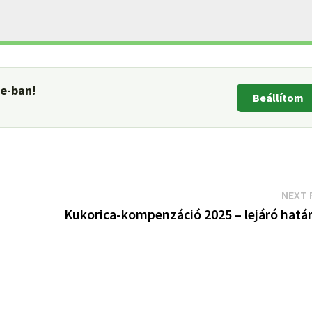
le-ban!
Beállítom
NEXT 
Kukorica-kompenzáció 2025 – lejáró határ