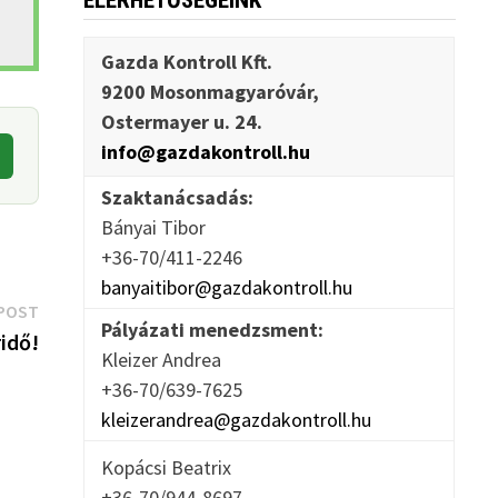
ELÉRHETŐSÉGEINK
Gazda Kontroll Kft.
9200 Mosonmagyaróvár,
Ostermayer u. 24.
info@gazdakontroll.hu
Szaktanácsadás:
Bányai Tibor
+36-70/411-2246
banyaitibor@gazdakontroll.hu
Next
POST
Pályázati menedzsment:
post:
idő!
Kleizer Andrea
+36-70/639-7625
kleizerandrea@gazdakontroll.hu
Kopácsi Beatrix
+36-70/944-8697