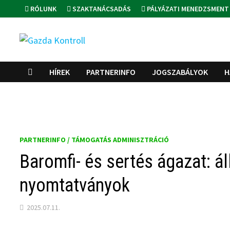
Skip
RÓLUNK
SZAKTANÁCSADÁS
PÁLYÁZATI MENEDZSMENT
to
content
HÍREK
PARTNERINFO
JOGSZABÁLYOK
H
PARTNERINFO / TÁMOGATÁS ADMINISZTRÁCIÓ
Baromfi- és sertés ágazat: áll
nyomtatványok
2025.07.11.