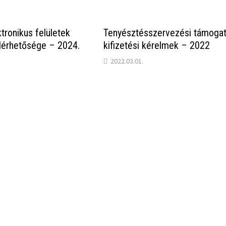
ktronikus felületek
Tenyésztésszervezési támogat
elérhetősége – 2024.
kifizetési kérelmek – 2022
2022.03.01.