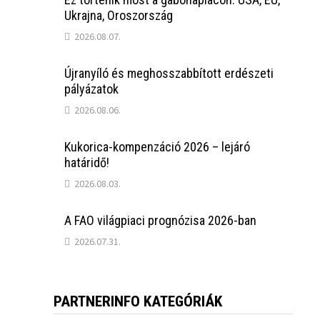
Ukrajna, Oroszország
2026.08.07.
Újranyíló és meghosszabbított erdészeti
pályázatok
2026.08.06.
Kukorica-kompenzáció 2026 – lejáró
határidő!
2026.08.03.
A FAO világpiaci prognózisa 2026-ban
2026.07.31.
PARTNERINFO KATEGÓRIÁK