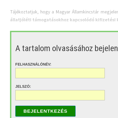
Tájékoztatjuk, hogy a Magyar Államkincstár megjele
állatjóléti támogatásokhoz kapcsolódó kifizetési
A tartalom olvasásához bejele
FELHASZNÁLÓNÉV:
JELSZÓ:
BEJELENTKEZÉS