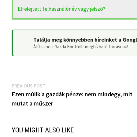
Elfelejtett felhasználónév vagy jelszó?
Találja meg könnyebben híreinket a Goog
Állítsa be a Gazda Kontrollt megbízható forrásnak!
Bejegyzés
Previous
PREVIOUS POST
post:
Ezen múlik a gazdák pénze: nem mindegy, mit
navigáció
mutat a műszer
YOU MIGHT ALSO LIKE