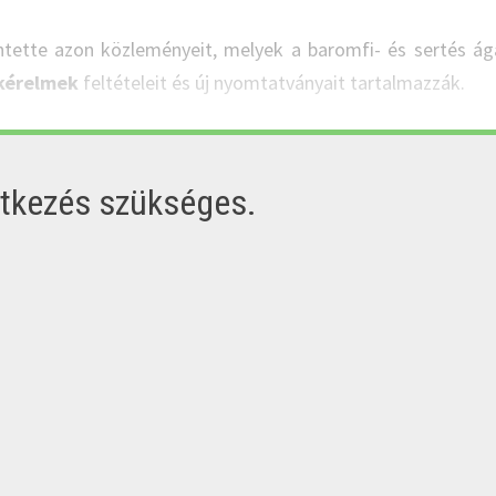
ntette azon közleményeit, melyek a baromfi- és sertés ág
 kérelmek
feltételeit és új nyomtatványait tartalmazzák.
ntkezés szükséges.