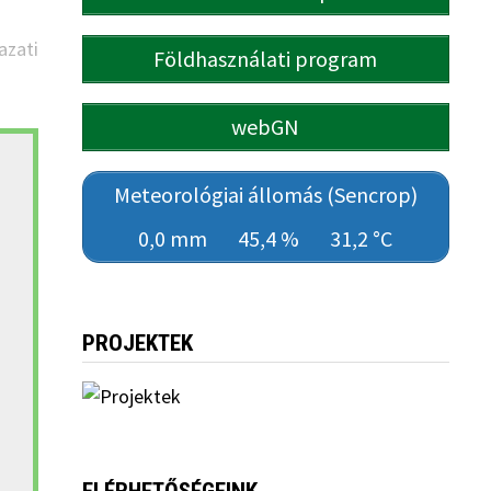
azati
Földhasználati program
webGN
Meteorológiai állomás (Sencrop)
0,0 mm
45,4 %
31,2 °C
PROJEKTEK