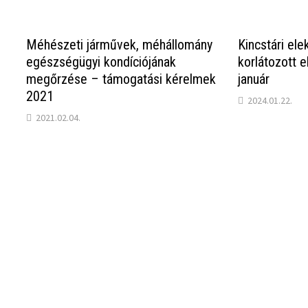
Méhészeti járművek, méhállomány
Kincstári ele
egészségügyi kondíciójának
korlátozott 
megőrzése – támogatási kérelmek
január
2021
2024.01.22.
2021.02.04.