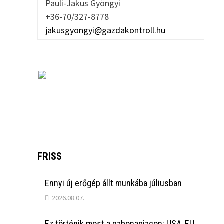
Pauli-Jakus Gyöngyi
+36-70/327-8778
jakusgyongyi@gazdakontroll.hu
FRISS
Ennyi új erőgép állt munkába júliusban
2026.08.07.
Ez történik most a gabonapiacon: USA, EU,