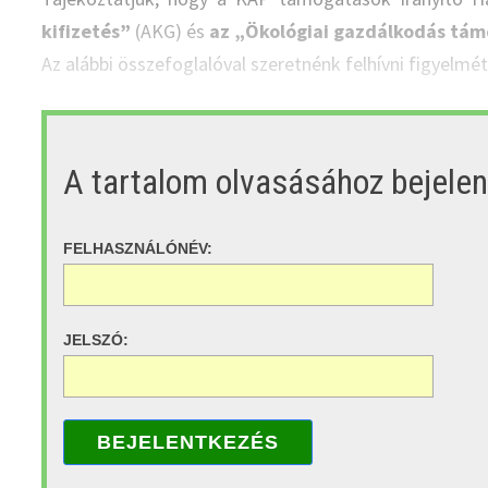
kifizetés”
(AKG) és
az „Ökológiai gazdálkodás tá
Az alábbi összefoglalóval szeretnénk felhívni figyelmé
A tartalom olvasásához bejele
FELHASZNÁLÓNÉV:
JELSZÓ:
BEJELENTKEZÉS