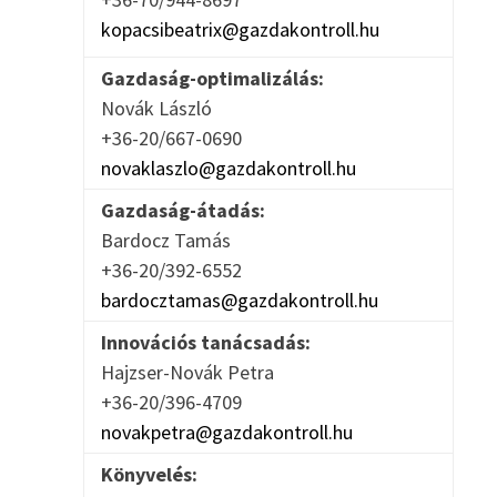
kopacsibeatrix@gazdakontroll.hu
Gazdaság-optimalizálás:
Novák László
+36-20/667-0690
novaklaszlo@gazdakontroll.hu
Gazdaság-átadás:
Bardocz Tamás
+36-20/392-6552
bardocztamas@gazdakontroll.hu
Innovációs tanácsadás:
Hajzser-Novák Petra
+36-20/396-4709
novakpetra@gazdakontroll.hu
Könyvelés: