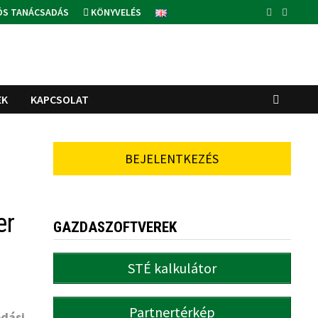
ÓS TANÁCSADÁS
KÖNYVELÉS
EK
KAPCSOLAT
BEJELENTKEZÉS
er
GAZDASZOFTVEREK
STÉ kalkulátor
Partnertérkép
dási