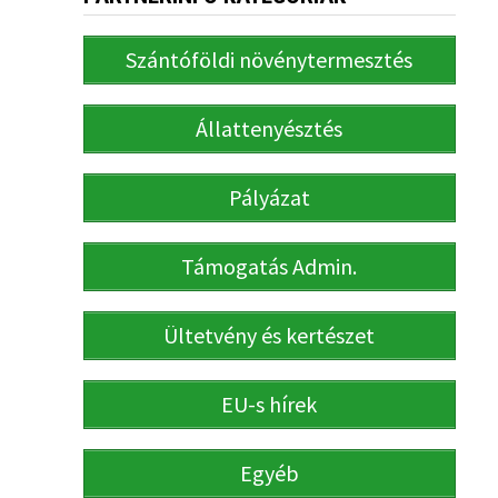
Szántóföldi növénytermesztés
Állattenyésztés
Pályázat
Támogatás Admin.
Ültetvény és kertészet
EU-s hírek
Egyéb