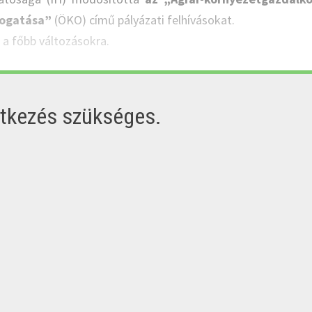
mogatása”
(ÖKO) című pályázati felhívásokat.
t a főbb változásokra.
ntkezés szükséges.