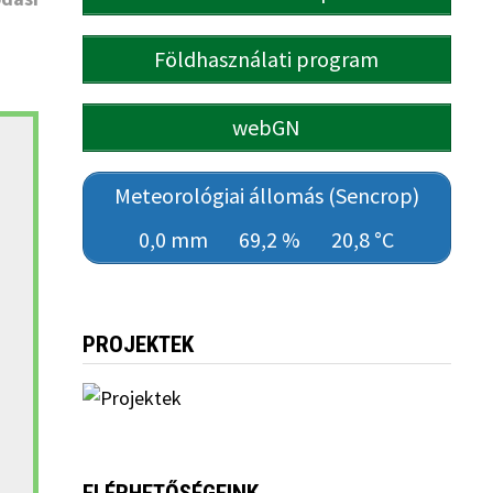
Földhasználati program
webGN
Meteorológiai állomás (Sencrop)
0,0 mm
69,2 %
20,8 °C
PROJEKTEK