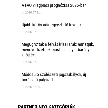
A FAO világpiaci prognózisa 2026-ban
2026.07.31.
Újabb körös adategyeztető levelek
2026.07.31.
Megugrottak a felvásárlási árak: mutatjuk,
mennyit fizetnek most a magyar bárány
kilójáért
2026.07.31.
Módosuló szőlészeti jogszabályok, új
borászati pályázat
2026.07.30.
PARTNERINFO KATEGÓRIÁK