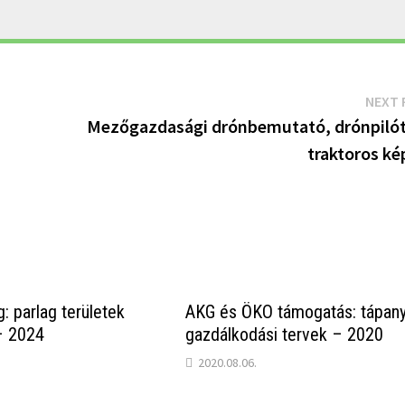
NEXT 
Mezőgazdasági drónbemutató, drónpilót
traktoros ké
: parlag területek
AKG és ÖKO támogatás: tápan
– 2024
gazdálkodási tervek – 2020
2020.08.06.