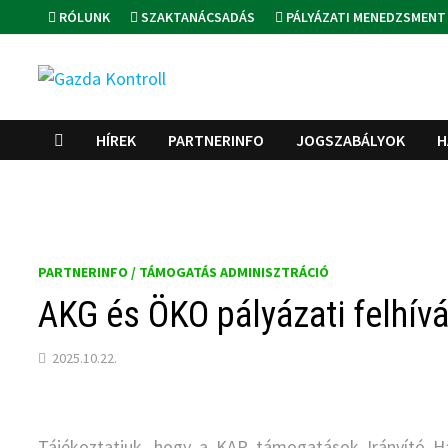
Skip
RÓLUNK
SZAKTANÁCSADÁS
PÁLYÁZATI MENEDZSMENT
to
content
HÍREK
PARTNERINFO
JOGSZABÁLYOK
H
PARTNERINFO / TÁMOGATÁS ADMINISZTRÁCIÓ
AKG és ÖKO pályázati felhív
2025.10.22.
Tájékoztatjuk, hogy a KAP támogatások Irányító 