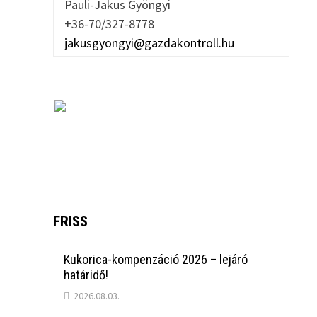
Pauli-Jakus Gyöngyi
+36-70/327-8778
jakusgyongyi@gazdakontroll.hu
FRISS
Kukorica-kompenzáció 2026 – lejáró
határidő!
2026.08.03.