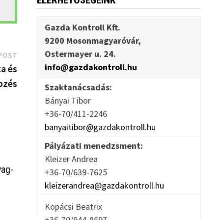
ELÉRHETŐSÉGEINK
Gazda Kontroll Kft.
9200 Mosonmagyaróvár,
Ostermayer u. 24.
Next
POST
info@gazdakontroll.hu
post:
a és
pzés
Szaktanácsadás:
Bányai Tibor
+36-70/411-2246
banyaitibor@gazdakontroll.hu
Pályázati menedzsment:
Kleizer Andrea
yag-
+36-70/639-7625
kleizerandrea@gazdakontroll.hu
Kopácsi Beatrix
+36-70/944-8697