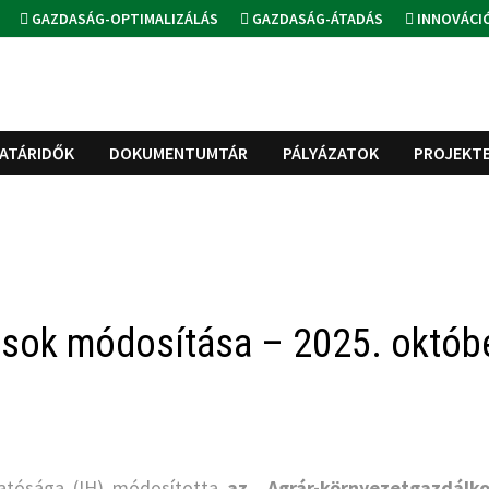
GAZDASÁG-OPTIMALIZÁLÁS
GAZDASÁG-ÁTADÁS
INNOVÁCI
ATÁRIDŐK
DOKUMENTUMTÁR
PÁLYÁZATOK
PROJEKT
ások módosítása – 2025. októb
Hatósága (IH) módosította
az „Agrár-környezetgazdálko