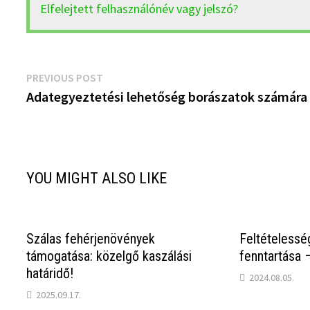
Elfelejtett felhasználónév vagy jelszó?
Bejegyzés
Previous
PREVIOUS POST
post:
Adategyeztetési lehetőség borászatok számára
navigáció
YOU MIGHT ALSO LIKE
Szálas fehérjenövények
Feltételesség
támogatása: közelgő kaszálási
fenntartása 
határidő!
2024.08.05.
2025.09.17.