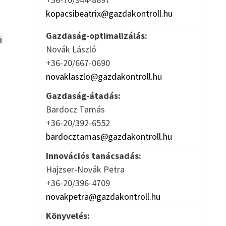
kopacsibeatrix@gazdakontroll.hu
Gazdaság-optimalizálás:
i
Novák László
+36-20/667-0690
novaklaszlo@gazdakontroll.hu
Gazdaság-átadás:
Bardocz Tamás
+36-20/392-6552
bardocztamas@gazdakontroll.hu
Innovációs tanácsadás:
Hajzser-Novák Petra
+36-20/396-4709
novakpetra@gazdakontroll.hu
Könyvelés: