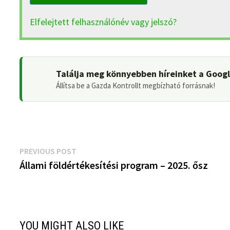
Elfelejtett felhasználónév vagy jelszó?
Találja meg könnyebben híreinket a Goog
Állítsa be a Gazda Kontrollt megbízható forrásnak!
Bejegyzés
Previous
PREVIOUS POST
post:
Állami földértékesítési program – 2025. ősz
navigáció
YOU MIGHT ALSO LIKE