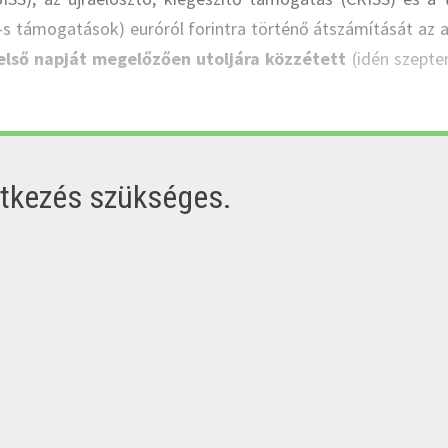
-s támogatások) euróról forintra történő átszámítását az 
első napját megelőzően utoljára közzétett
(idén szept
ntkezés szükséges.