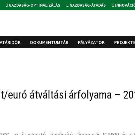
GAZDASÁG-OPTIMALIZÁLÁS
GAZDASÁG-ÁTADÁS
INNOVÁCI
ATÁRIDŐK
DOKUMENTUMTÁR
PÁLYÁZATOK
PROJEKT
t/euró átváltási árfolyama – 2
ISS), az újraelosztó, kiegészítő támogatás (CRISS) és a 