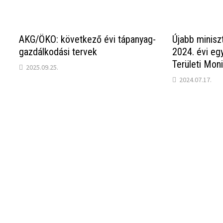
AKG/ÖKO: következő évi tápanyag-
Újabb minisz
gazdálkodási tervek
2024. évi e
Területi Moni
2025.09.25.
2024.07.17.