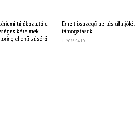
tériumi tájékoztató a
Emelt összegű sertés állatjólét
gységes kérelmek
támogatások
toring ellenőrzéséről
2026.04.10.