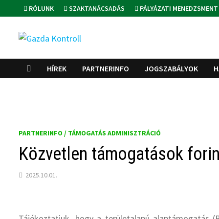
Skip
RÓLUNK
SZAKTANÁCSADÁS
PÁLYÁZATI MENEDZSMENT
to
content
HÍREK
PARTNERINFO
JOGSZABÁLYOK
H
PARTNERINFO / TÁMOGATÁS ADMINISZTRÁCIÓ
Közvetlen támogatások forin
2025.10.01.
Tájékoztatjuk, hogy a területalapú alaptámogatás (B