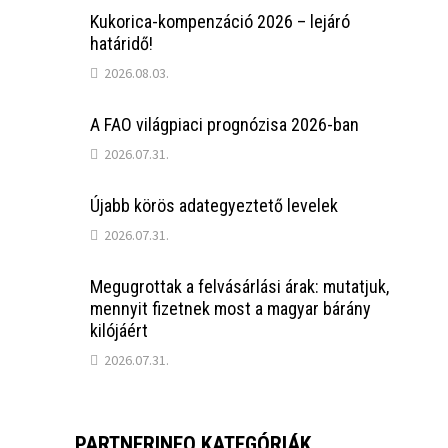
Kukorica-kompenzáció 2026 – lejáró
határidő!
2026.08.03.
A FAO világpiaci prognózisa 2026-ban
2026.07.31.
Újabb körös adategyeztető levelek
2026.07.31.
Megugrottak a felvásárlási árak: mutatjuk,
mennyit fizetnek most a magyar bárány
kilójáért
2026.07.31.
PARTNERINFO KATEGÓRIÁK