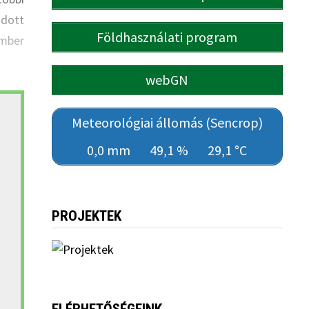
adott
Földhasználati program
ember
webGN
Meteorológiai állomás (Sencrop)
0,0 mm
49,1 %
29,1 °C
PROJEKTEK