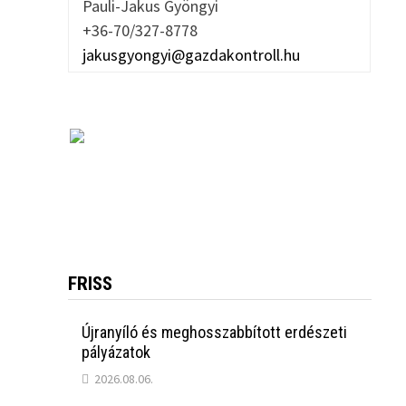
Pauli-Jakus Gyöngyi
+36-70/327-8778
jakusgyongyi@gazdakontroll.hu
FRISS
Újranyíló és meghosszabbított erdészeti
pályázatok
2026.08.06.