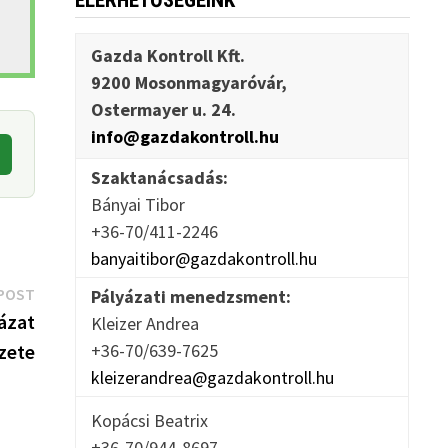
ELÉRHETŐSÉGEINK
Gazda Kontroll Kft.
9200 Mosonmagyaróvár,
Ostermayer u. 24.
info@gazdakontroll.hu
Szaktanácsadás:
Bányai Tibor
+36-70/411-2246
banyaitibor@gazdakontroll.hu
Next
POST
Pályázati menedzsment:
post:
ázat
Kleizer Andrea
zete
+36-70/639-7625
kleizerandrea@gazdakontroll.hu
Kopácsi Beatrix
+36-70/944-8697