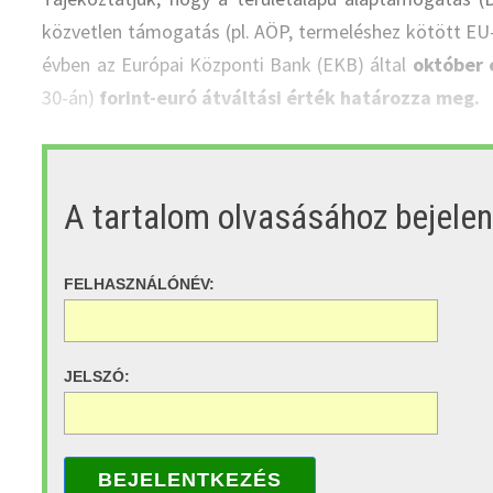
közvetlen támogatás (pl. AÖP, termeléshez kötött EU
évben az Európai Központi Bank (EKB) által
október 
30-án)
forint-euró átváltási érték határozza meg.
A tartalom olvasásához bejele
FELHASZNÁLÓNÉV:
JELSZÓ:
BEJELENTKEZÉS