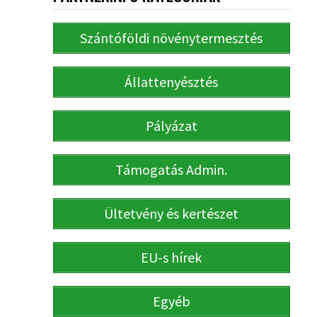
Szántóföldi növénytermesztés
Állattenyésztés
Pályázat
Támogatás Admin.
Ültetvény és kertészet
EU-s hírek
Egyéb