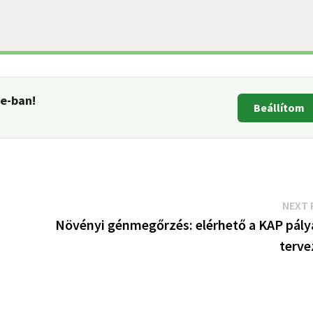
le-ban!
Beállítom
NEXT 
Növényi génmegőrzés: elérhető a KAP pály
terve