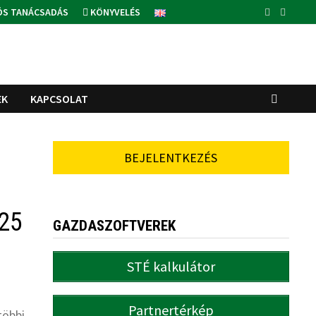
ÓS TANÁCSADÁS
KÖNYVELÉS
EK
KAPCSOLAT
BEJELENTKEZÉS
025
GAZDASZOFTVEREK
STÉ kalkulátor
Partnertérkép
többi