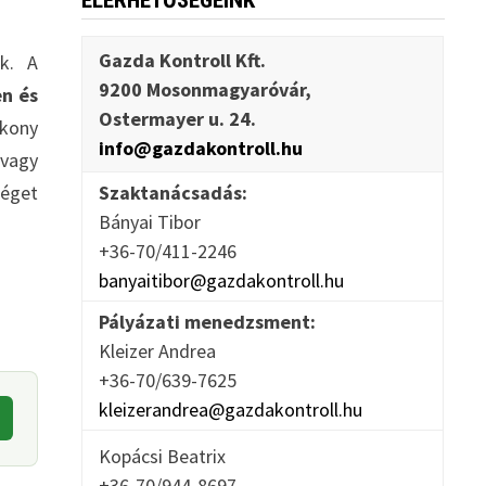
ELÉRHETŐSÉGEINK
Gazda Kontroll Kft.
ák. A
9200 Mosonmagyaróvár,
n és
Ostermayer u. 24.
ékony
info@gazdakontroll.hu
vagy
séget
Szaktanácsadás:
Bányai Tibor
+36-70/411-2246
banyaitibor@gazdakontroll.hu
Pályázati menedzsment:
Kleizer Andrea
+36-70/639-7625
kleizerandrea@gazdakontroll.hu
Kopácsi Beatrix
+36-70/944-8697