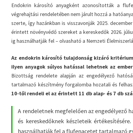
Endokrin károsító anyagként azonosították a flu
végrehajtási rendeletében nem járult hozzá a hatóan
szerte, így hazánkban is visszavonják 2025. decembe
érintett növényvédő szereket a kereskedők 2026. júli
ig használhatják fel – olvasható a Nemzeti Élelmiszerl
Az endokrin károsító tulajdonság kizáró kritéri
ilyen anyagok súlyos hatással lehetnek az ember
Bizottság rendelete alapján az engedélyező hatósá
tartalmazó készítmény forgalomba hozatali és felhas
10-től rendeli el az érintett 11 db alap- és 7 db
A rendeletnek megfelelően az engedélyező ható
és kereskedőknek készleteik értékesítésér
használhatják fel a flufenacetet tartalmazó 