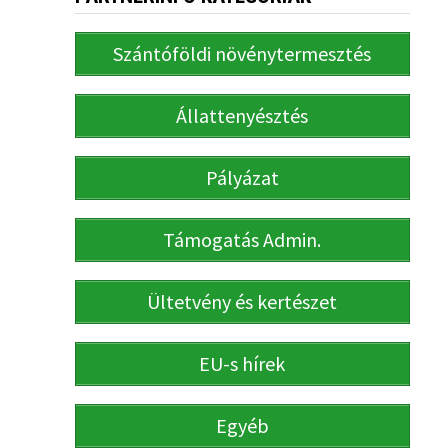
Szántóföldi növénytermesztés
Állattenyésztés
Pályázat
Támogatás Admin.
Ültetvény és kertészet
EU-s hírek
Egyéb