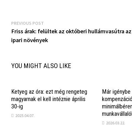
Bejegyzés
Previous
PREVIOUS POST
post:
Friss árak: felültek az októberi hullámvasútra az
navigáció
ipari növények
YOU MIGHT ALSO LIKE
Ketyeg az óra: ezt még rengeteg
Már igénybe 
magyarnak el kell intéznie április
kompenzáció
30-ig
minimálbéren
munkavállaló
2025.04.07.
2026.03.22.