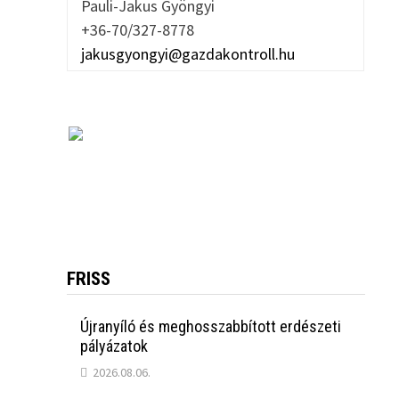
Pauli-Jakus Gyöngyi
+36-70/327-8778
jakusgyongyi@gazdakontroll.hu
FRISS
Újranyíló és meghosszabbított erdészeti
pályázatok
2026.08.06.