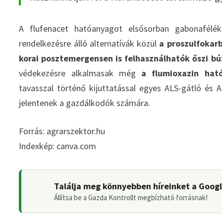
A flufenacet hatóanyagot elsősorban gabonafélék
rendelkezésre álló alternatívák közül
a proszulfokar
korai posztemergensen is felhasználhatók őszi bú
védekezésre alkalmasak még
a flumioxazin hat
tavasszal történő kijuttatással egyes ALS-gátló és
jelentenek a gazdálkodók számára.
Forrás: agrarszektor.hu
Indexkép: canva.com
Találja meg könnyebben híreinket a Goog
Állítsa be a Gazda Kontrollt megbízható forrásnak!