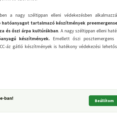
ben a nagy széltippan elleni védekezésben alkalmazz
b hatóanyagot tartalmazó készítmények preemergense
za és őszi árpa kultúrákban
. A nagy széltippan elleni hat
óanyagú készítmények.
Emellett őszi posztemergens 
 ACC-áz gátló készítmények is hatékony védekezési lehető
le-ban!
Beállítom