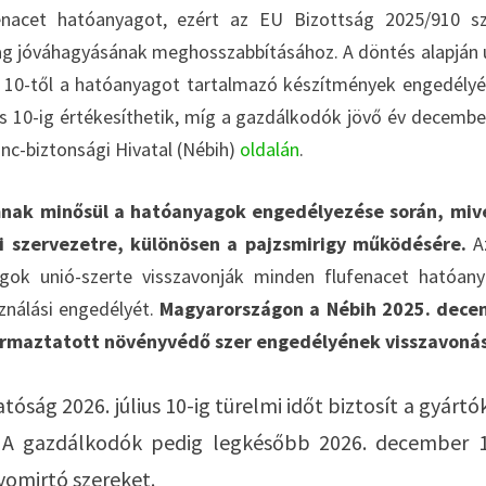
fenacet hatóanyagot, ezért az EU Bizottság 2025/910 
yag jóváhagyásának meghosszabbításához. A döntés alapján 
r 10-től a hatóanyagot tartalmazó készítmények engedélyé
us 10-ig értékesíthetik, míg a gazdálkodók jövő év decembe
ánc-biztonsági Hivatal (Nébih)
oldalán
.
umnak minősül a hatóanyagok engedélyezése során, miv
i szervezetre, különösen a pajzsmirigy működésére.
A
gok unió-szerte visszavonják minden flufenacet hatóan
ználási engedélyét.
Magyarországon a Nébih 2025. dece
 származtatott növényvédő szer engedélyének visszavoná
ság 2026. július 10-ig türelmi időt biztosít a gyárt
e. A gazdálkodók pedig legkésőbb 2026. december 1
gyomirtó szereket.