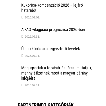
Kukorica-kompenzáció 2026 – lejáró
határidő!
2026.08.03.
A FAO világpiaci prognózisa 2026-ban
2026.07.31.
Újabb körös adategyeztető levelek
2026.07.31.
Megugrottak a felvásárlási árak: mutatjuk,
mennyit fizetnek most a magyar bárány
kilójáért
2026.07.31.
PARTNERINFO KATEGÓRIÁK