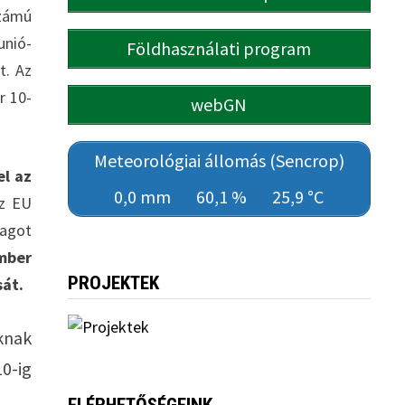
számú
unió-
Földhasználati program
t. Az
r 10-
webGN
Meteorológiai állomás (Sencrop)
el az
0,0 mm
60,1 %
25,9 °C
z EU
yagot
mber
PROJEKTEK
sát.
óknak
0-ig