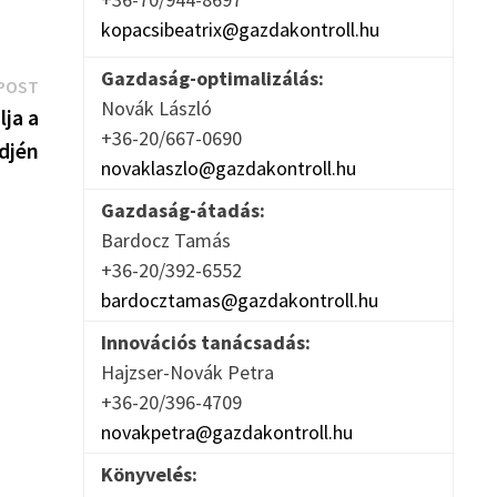
kopacsibeatrix@gazdakontroll.hu
Gazdaság-optimalizálás:
Next
POST
Novák László
post:
lja a
+36-20/667-0690
djén
novaklaszlo@gazdakontroll.hu
Gazdaság-átadás:
Bardocz Tamás
+36-20/392-6552
bardocztamas@gazdakontroll.hu
Innovációs tanácsadás:
Hajzser-Novák Petra
+36-20/396-4709
novakpetra@gazdakontroll.hu
Könyvelés: