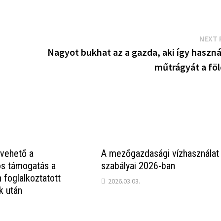
NEXT 
Nagyot bukhat az a gazda, aki így haszná
műtrágyát a föl
vehető a
A mezőgazdasági vízhasználat
s támogatás a
szabályai 2026-ban
 foglalkoztatott
2026.03.03.
k után