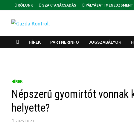
Skip
RÓLUNK
SZAKTANÁCSADÁS
PÁLYÁZATI MENEDZSMENT
to
content
HÍREK
PARTNERINFO
JOGSZABÁLYOK
H
HÍREK
Népszerű gyomirtót vonnak k
helyette?
2025.10.23.