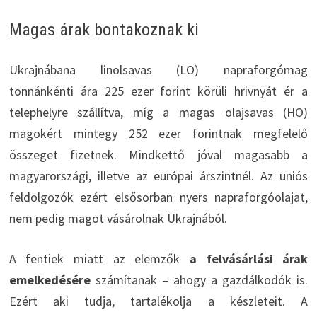
Magas árak bontakoznak ki
Ukrajnábana linolsavas (LO) napraforgómag
tonnánkénti ára 225 ezer forint körüli hrivnyát ér a
telephelyre szállítva, míg a magas olajsavas (HO)
magokért mintegy 252 ezer forintnak megfelelő
összeget fizetnek. Mindkettő jóval magasabb a
magyarországi, illetve az európai árszintnél. Az uniós
feldolgozók ezért elsősorban nyers napraforgóolajat,
nem pedig magot vásárolnak Ukrajnából.
A fentiek miatt az elemzők
a felvásárlási árak
emelkedésére
számítanak – ahogy a gazdálkodók is.
Ezért aki tudja, tartalékolja a készleteit. A