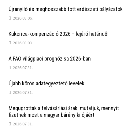
Újranyíló és meghosszabbított erdészeti pályázatok
2026.08.06.
Kukorica-kompenzáció 2026 – lejáró határidő!
2026.08.03.
A FAO világpiaci prognózisa 2026-ban
2026.07.31.
Újabb körös adategyeztető levelek
2026.07.31.
Megugrottak a felvásárlási árak: mutatjuk, mennyit
fizetnek most a magyar bárány kilójáért
2026.07.31.