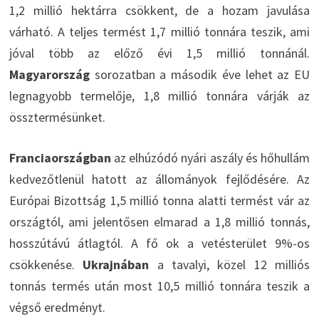
1,2 millió hektárra csökkent, de a hozam javulása
várható. A teljes termést 1,7 millió tonnára teszik, ami
jóval több az előző évi 1,5 millió tonnánál.
Magyarország
sorozatban a második éve lehet az EU
legnagyobb termelője, 1,8 millió tonnára várják az
össztermésünket.
Franciaországban
az elhúzódó nyári aszály és hőhullám
kedvezőtlenül hatott az állományok fejlődésére. Az
Európai Bizottság 1,5 millió tonna alatti termést vár az
országtól, ami jelentősen elmarad a 1,8 millió tonnás,
hosszútávú átlagtól. A fő ok a vetésterület 9%-os
csökkenése.
Ukrajnában
a tavalyi, közel 12 milliós
tonnás termés után most 10,5 millió tonnára teszik a
végső eredményt.