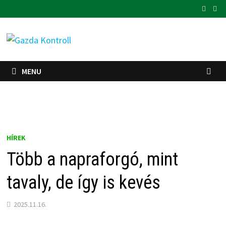
Skip
to
content
MENU
HÍREK
Több a napraforgó, mint
tavaly, de így is kevés
2025.11.16.