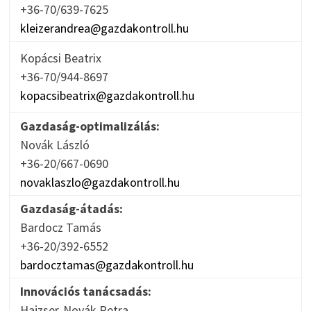
+36-70/639-7625
kleizerandrea@gazdakontroll.hu
Kopácsi Beatrix
+36-70/944-8697
kopacsibeatrix@gazdakontroll.hu
Gazdaság-optimalizálás:
Novák László
+36-20/667-0690
novaklaszlo@gazdakontroll.hu
Gazdaság-átadás:
Bardocz Tamás
+36-20/392-6552
bardocztamas@gazdakontroll.hu
Innovációs tanácsadás:
Hajzser-Novák Petra