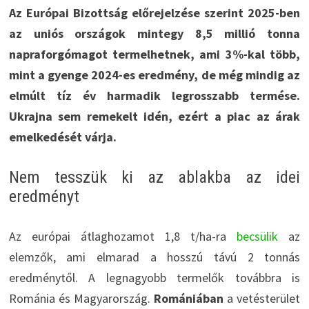
Az Európai Bizottság előrejelzése szerint 2025-ben
az uniós országok mintegy 8,5 millió tonna
napraforgómagot termelhetnek, ami 3%-kal több,
mint a gyenge 2024-es eredmény, de még mindig az
elmúlt tíz év harmadik legrosszabb termése.
Ukrajna sem remekelt idén, ezért a piac az árak
emelkedését várja.
Nem tesszük ki az ablakba az idei
eredményt
Az európai átlaghozamot 1,8 t/ha-ra
becsülik
az
elemzők, ami elmarad a hosszú távú 2 tonnás
eredménytől. A legnagyobb termelők továbbra is
Románia és Magyarország.
Romániában
a vetésterület