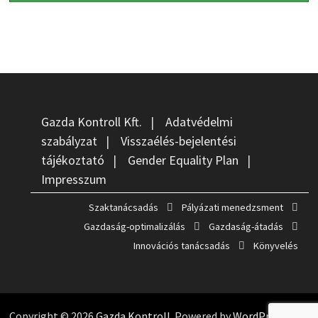
Gazda Kontroll Kft.
|
Adatvédelmi
szabályzat
|
Visszaélés-bejelentési
tájékoztató
|
Gender Equality Plan
|
Impresszum
Szaktanácsadás
Pályázati menedzsment
Gazdaság-optimalizálás
Gazdaság-átadás
Innovációs tanácsadás
Könyvelés
Copyright © 2026
Gazda Kontroll
. Powered by
WordPress
and