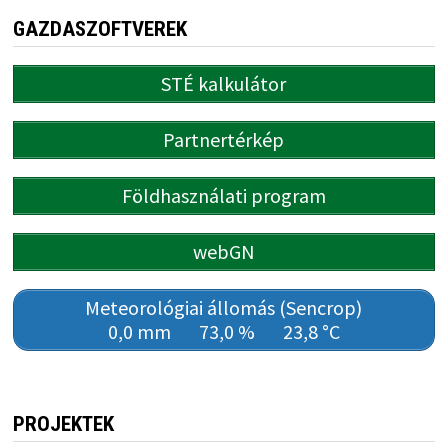
GAZDASZOFTVEREK
STÉ kalkulátor
Partnertérkép
Földhasználati program
webGN
Meteorológiai állomás (Sencrop)
0,0 mm
73,0 %
23,8 °C
PROJEKTEK