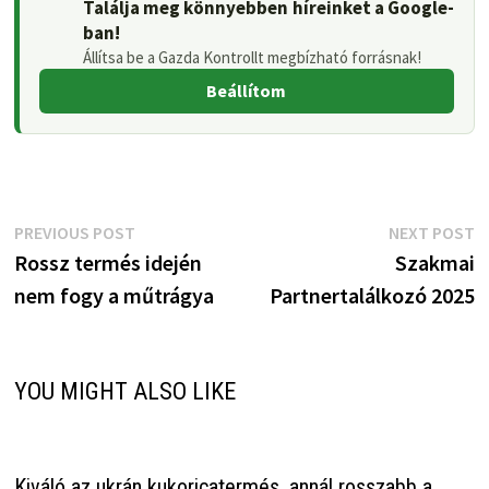
Találja meg könnyebben híreinket a Google-
ban!
Állítsa be a Gazda Kontrollt megbízható forrásnak!
Beállítom
Bejegyzés
Previous
N
PREVIOUS POST
NEXT POST
post:
p
Rossz termés idején
Szakmai
navigáció
nem fogy a műtrágya
Partnertalálkozó 2025
YOU MIGHT ALSO LIKE
Kiváló az ukrán kukoricatermés, annál rosszabb a