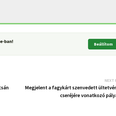
le-ban!
Beállítom
NEXT 
csán
Megjelent a fagykárt szenvedett ültetvé
cseréjére vonatkozó pály