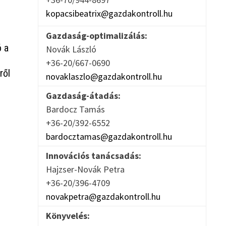
kopacsibeatrix@gazdakontroll.hu
Gazdaság-optimalizálás:
ó a
Novák László
+36-20/667-0690
ről
novaklaszlo@gazdakontroll.hu
Gazdaság-átadás:
Bardocz Tamás
+36-20/392-6552
bardocztamas@gazdakontroll.hu
Innovációs tanácsadás:
Hajzser-Novák Petra
+36-20/396-4709
novakpetra@gazdakontroll.hu
Könyvelés: