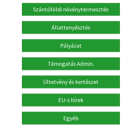
Szántóföldi növénytermesztés
Állattenyésztés
Pályázat
Támogatás Admin.
Ültetvény és kertészet
EU-s hírek
Egyéb