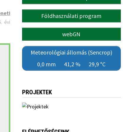
neti
Földhasználati program
. évi
webGN
Meteorológiai állomás (Sencrop)
0,0 mm
41,2 %
29,9 °C
PROJEKTEK