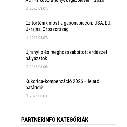
2026.08.07.
Ez történik most a gabonapiacon: USA, EU,
Ukrajna, Oroszország
2026.08.07.
Újranyíló és meghosszabbított erdészeti
pályázatok
2026.08.06.
Kukorica-kompenzáció 2026 – lejáró
határidő!
2026.08.03.
PARTNERINFO KATEGÓRIÁK