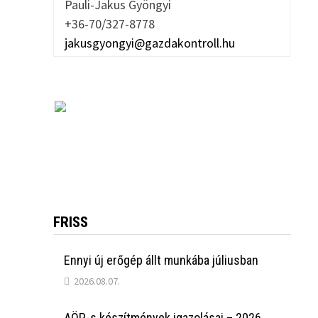
Pauli-Jakus Gyöngyi
+36-70/327-8778
jakusgyongyi@gazdakontroll.hu
FRISS
Ennyi új erőgép állt munkába júliusban
2026.08.07.
AÖP-s készítmények igazolásai – 2026