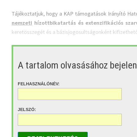
Tájékoztatjuk, hogy a KAP támogatások Irányító Hat
nemzeti
hízottbikatartás és extenzifikációs sz
keretösszegét és a bázisjogosultságonként kifizethető
A tartalom olvasásához bejele
FELHASZNÁLÓNÉV:
JELSZÓ: