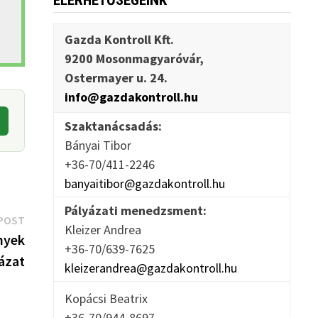
ELÉRHETŐSÉGEINK
Gazda Kontroll Kft.
9200 Mosonmagyaróvár,
Ostermayer u. 24.
info@gazdakontroll.hu
Szaktanácsadás:
Bányai Tibor
+36-70/411-2246
banyaitibor@gazdakontroll.hu
Pályázati menedzsment:
Next
POST
Kleizer Andrea
post:
nyek
+36-70/639-7625
ázat
kleizerandrea@gazdakontroll.hu
Kopácsi Beatrix
+36-70/944-8697