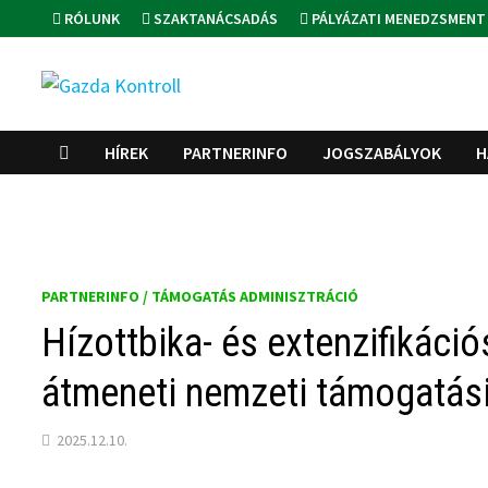
Skip
RÓLUNK
SZAKTANÁCSADÁS
PÁLYÁZATI MENEDZSMENT
to
content
HÍREK
PARTNERINFO
JOGSZABÁLYOK
H
PARTNERINFO / TÁMOGATÁS ADMINISZTRÁCIÓ
Hízottbika- és extenzifikáci
átmeneti nemzeti támogatás
2025.12.10.