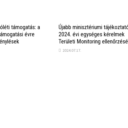
jóléti támogatás: a
Újabb minisztériumi tájékoztat
támogatási évre
2024. évi egységes kérelmek
énylések
Területi Monitoring ellenőrzésé
2024.07.17.