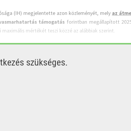
ósága (IH) megjelentette azon közleményét, mely
az átme
arvasmarhatartás támogatás
forintban megállapított 2025
 maximális mértékét teszi közzé az alábbiak szerint.
ntkezés szükséges.