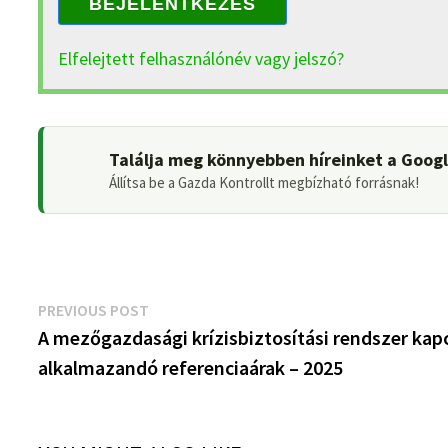
BEJELENTKEZÉS
Elfelejtett felhasználónév vagy jelszó?
Találja meg könnyebben híreinket a Goog
Állítsa be a Gazda Kontrollt megbízható forrásnak!
Bejegyzés
Previous
PREVIOUS POST
post:
A mezőgazdasági krízisbiztosítási rendszer kap
navigáció
alkalmazandó referenciaárak – 2025