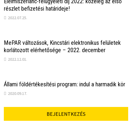
Élelmiszerlánc-felügyeleti díj 2022: közeleg az első
részlet befizetési határideje!
2022.07.25.
MePAR változások, Kincstári elektronikus felületek
korlátozott elérhetősége – 2022. december
2022.12.01.
Állami földértékesítési program: indul a harmadik kör
2020.09.17.
BEJELENTKEZÉS