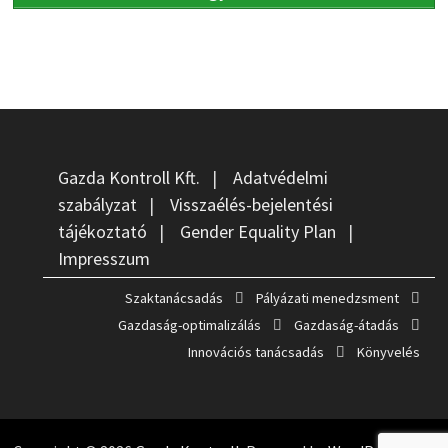
Gazda Kontroll Kft.
|
Adatvédelmi
szabályzat
|
Visszaélés-bejelentési
tájékoztató
|
Gender Equality Plan
|
Impresszum
Szaktanácsadás
Pályázati menedzsment
Gazdaság-optimalizálás
Gazdaság-átadás
Innovációs tanácsadás
Könyvelés