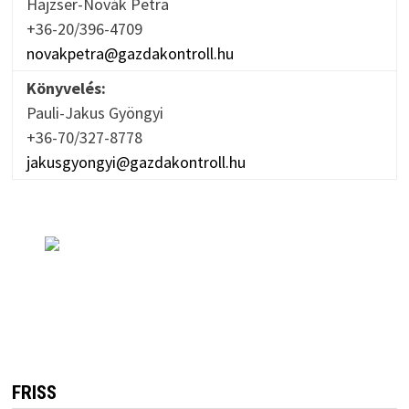
Hajzser-Novák Petra
+36-20/396-4709
novakpetra@gazdakontroll.hu
Könyvelés:
Pauli-Jakus Gyöngyi
+36-70/327-8778
jakusgyongyi@gazdakontroll.hu
FRISS