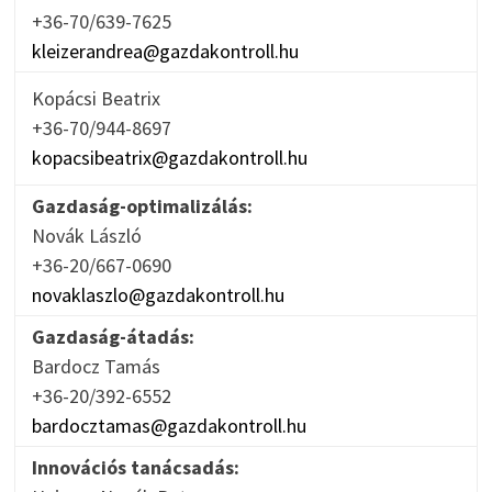
+36-70/639-7625
kleizerandrea@gazdakontroll.hu
Kopácsi Beatrix
+36-70/944-8697
kopacsibeatrix@gazdakontroll.hu
Gazdaság-optimalizálás:
Novák László
+36-20/667-0690
novaklaszlo@gazdakontroll.hu
Gazdaság-átadás:
Bardocz Tamás
+36-20/392-6552
bardocztamas@gazdakontroll.hu
Innovációs tanácsadás: