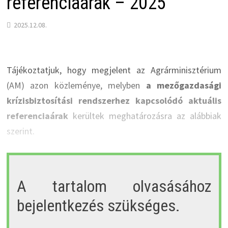
referenciaárak – 2025
2025.12.08.
Tájékoztatjuk, hogy megjelent az Agrárminisztérium
(AM) azon közleménye, melyben
a mezőgazdasági
krízisbiztosítási rendszerhez kapcsolódó aktuális
referenciaárak
kerültek meghatározásra az alábbiak
szerint.
A tartalom olvasásához
bejelentkezés szükséges.