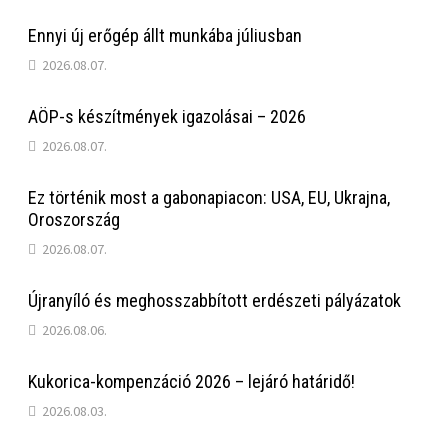
Ennyi új erőgép állt munkába júliusban
2026.08.07.
AÖP-s készítmények igazolásai – 2026
2026.08.07.
Ez történik most a gabonapiacon: USA, EU, Ukrajna,
Oroszország
2026.08.07.
Újranyíló és meghosszabbított erdészeti pályázatok
2026.08.06.
Kukorica-kompenzáció 2026 – lejáró határidő!
2026.08.03.