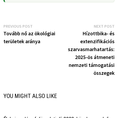
Bejegyzés
Previous
N
PREVIOUS POST
NEXT POST
post:
p
Tovább nő az ökológiai
Hízottbika- és
navigáció
területek aránya
extenzifikációs
szarvasmarhatartás:
2025-ös átmeneti
nemzeti támogatási
összegek
YOU MIGHT ALSO LIKE