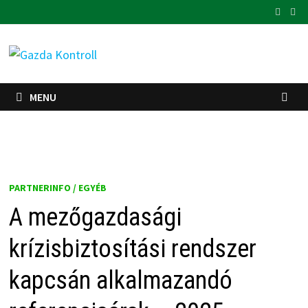
Skip
to
content
MENU
PARTNERINFO / EGYÉB
A mezőgazdasági
krízisbiztosítási rendszer
kapcsán alkalmazandó