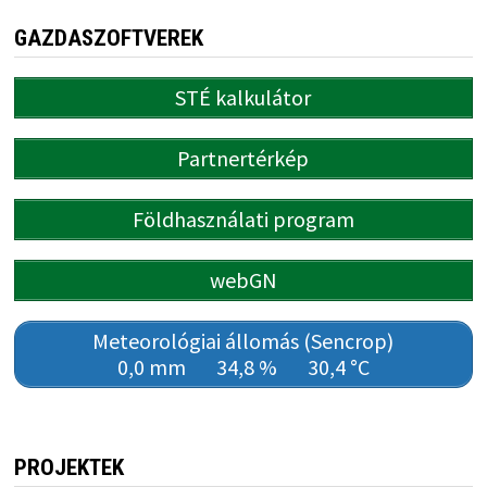
GAZDASZOFTVEREK
STÉ kalkulátor
Partnertérkép
Földhasználati program
webGN
Meteorológiai állomás (Sencrop)
0,0 mm
34,8 %
30,4 °C
PROJEKTEK